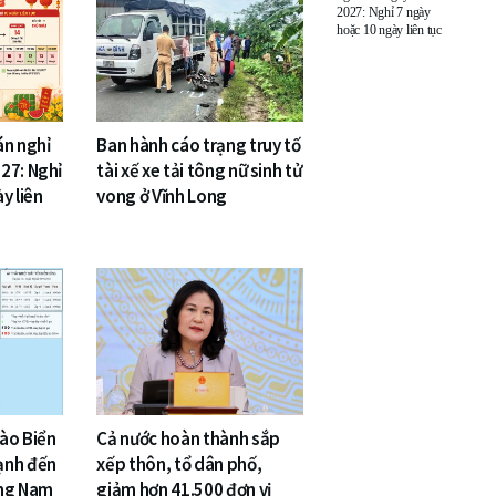
2027: Nghỉ 7 ngày
hoặc 10 ngày liên tục
án nghỉ
Ban hành cáo trạng truy tố
27: Nghỉ
tài xế xe tải tông nữ sinh tử
y liên
vong ở Vĩnh Long
vào Biển
Cả nước hoàn thành sắp
ạnh đến
xếp thôn, tổ dân phố,
ông Nam
giảm hơn 41.500 đơn vị