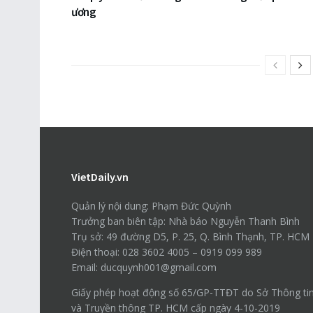
ương
VietDaily.vn
Quản lý nội dung: Phạm Đức Quỳnh
Trưởng ban biên tập: Nhà báo Nguyễn Thanh Bình
Trụ sở: 49 đường D5, P. 25, Q. Bình Thạnh, TP. HCM
Điện thoại: 028 3602 4005 – 0919 099 989
Email: ducquynh001@gmail.com
Giấy phép hoạt động số 65/GP-TTĐT do Sở Thông ti
và Truyền thông TP. HCM cấp ngày 4-10-2019