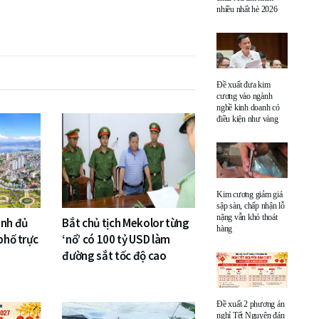
nhiều nhất hè 2026
Đề xuất đưa kim
cương vào ngành
nghề kinh doanh có
điều kiện như vàng
Kim cương giảm giá
sập sàn, chấp nhận lỗ
nặng vẫn khó thoát
inh đủ
Bắt chủ tịch Mekolor từng
hàng
phố trực
‘nổ’ có 100 tỷ USD làm
đường sắt tốc độ cao
Đề xuất 2 phương án
nghỉ Tết Nguyên đán