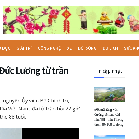
O DỤC
GIẢI TRÍ
CÔNG NGHỆ
XE
ĐỜI SỐNG
DU LỊCH
SỨC KH
Đức Lương từ trần
Tin cập nhật
 nguyên Ủy viên Bộ Chính trị,
ĩa Việt Nam, đã từ trần hồi 22 giờ
Đề xuất tăng vốn
đường sắt Lào Cai –
thọ 88 tuổi.
Hà Nội – Hải Phòng
thêm 86.108 tỷ đồng