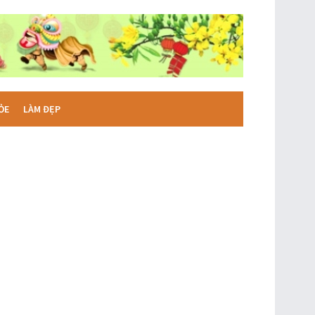
ỎE
LÀM ĐẸP