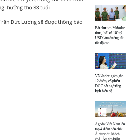
ng, hưởng thọ 88 tuổi.
í Trần Đức Lương sẽ được thông báo
Bắt chủ tịch Mekolor
từng ‘nổ’ có 100 tỷ
USD làm đường sắt
tốc độ cao
VN-Index giảm gần
12 điểm, cổ phiếu
DGC bất ngờ tăng
kịch biên độ
Agoda: Việt Nam lên
top 4 điểm đến châu
Á được du khách
châu Âu tìm kiếm