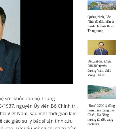
Quảng Ninh, Bắc
Ninh đủ điều kiện là
thành phố trực thuộc
Trung ương
Đề xuất đầu tư gần
288.300 tỷ xây
đường Vành đai 5 –
Vùng Thủ đô
vệ sức khỏe cán bộ Trung
/1937, nguyên Ủy viên Bộ Chính trị,
‘Bơm’ 6.200 tỷ đồng
hoàn thiện Cảng Liên
ĩa Việt Nam, sau một thời gian lâm
Chiểu, Đà Nẵng
hướng tới siêu cảng
các giáo sư, y bác sĩ tận tình cứu
container
ổi cao, sức yếu, Đồng chí đã từ trần