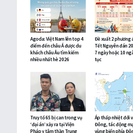
Agoda: Việt Nam lên top 4
Đề xuất 2 phương 
điểm đến châu Á được du
Tết Nguyên đán 20
khách châu Âu tìm kiếm
7 ngày hoặc 10 ngà
nhiều nhất hè 2026
tục
Truy tố 65 bị can trong vụ
Áp thấp nhiệt đới 
‘đại án’ xảy ra tại Viện
Đông, tác động m
Pháp y tâm thần Trung
vùng biển phía Đ