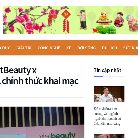
O DỤC
GIẢI TRÍ
CÔNG NGHỆ
XE
ĐỜI SỐNG
DU LỊCH
SỨC KH
etBeauty x
Tin cập nhật
chính thức khai mạc
Đề xuất đưa kim
cương vào ngành
nghề kinh doanh có
điều kiện như vàng