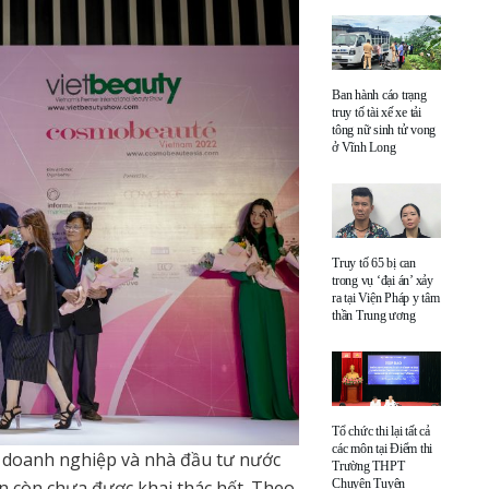
Ban hành cáo trạng
truy tố tài xế xe tải
tông nữ sinh tử vong
ở Vĩnh Long
Truy tố 65 bị can
trong vụ ‘đại án’ xảy
ra tại Viện Pháp y tâm
thần Trung ương
Tổ chức thi lại tất cả
các môn tại Điểm thi
 doanh nghiệp và nhà đầu tư nước
Trường THPT
Chuyên Tuyên
n còn chưa được khai thác hết. Theo