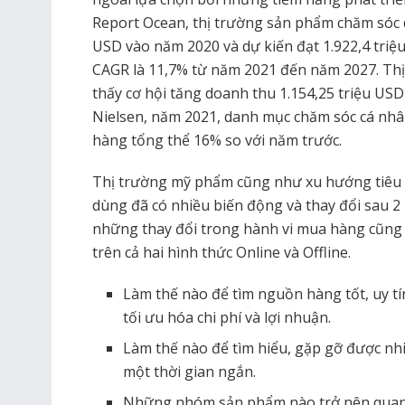
Report Ocean, thị trường sản phẩm chăm sóc da
USD vào năm 2020 và dự kiến ​​đạt 1.922,4 tri
CAGR là 11,7% từ năm 2021 đến năm 2027. Th
thấy cơ hội tăng doanh thu 1.154,25 triệu US
Nielsen, năm 2021, danh mục chăm sóc cá nhâ
hàng tổng thể 16% so với năm trước.
Thị trường mỹ phẩm cũng như xu hướng tiêu 
dùng đã có nhiều biến động và thay đổi sau 2 
những thay đổi trong hành vi mua hàng cũng
trên cả hai hình thức Online và Offline.
Làm thế nào để tìm nguồn hàng tốt, uy t
tối ưu hóa chi phí và lợi nhuận.
Làm thế nào để tìm hiểu, gặp gỡ được n
một thời gian ngắn.
Những nhóm sản phẩm nào trở nên quan t