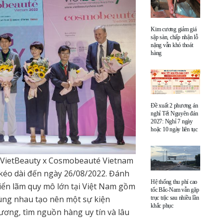
Kim cương giảm giá
sập sàn, chấp nhận lỗ
nặng vẫn khó thoát
hàng
Đề xuất 2 phương án
nghỉ Tết Nguyên đán
2027: Nghỉ 7 ngày
hoặc 10 ngày liên tục
 VietBeauty x Cosmobeauté Vietnam
 kéo dài đến ngày 26/08/2022. Đánh
Hệ thống thu phí cao
riển lãm quy mô lớn tại Việt Nam gồm
tốc Bắc-Nam vẫn gặp
ùng nhau tạo nên một sự kiện
trục trặc sau nhiều lần
khắc phục
ương, tìm nguồn hàng uy tín và lâu