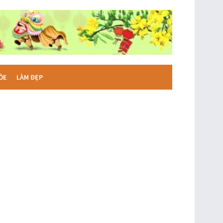
ỎE
LÀM ĐẸP