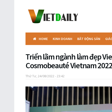
HOME
KINH DOANH
BẤT ĐỘNG SẢN
GIÁ
Triển lãm ngành làm đẹp Vi
Cosmobeauté Vietnam 2022 
Thứ Tư, 24/08/2022 - 23:42