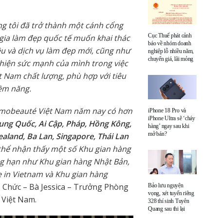
g tôi đã trở thành một cánh cổng
Cục Thuế phát cảnh
 gia làm đẹp quốc tế muốn khai thác
báo về nhóm doanh
ệu và dịch vụ làm đẹp mới, cũng như
nghiệp lỗ nhiều năm,
chuyển giá, lãi mỏng
hiện sức mạnh của mình trong việc
t Nam chất lượng, phù hợp với tiêu
iềm năng.
osmobeauté Việt Nam năm nay có hơn
iPhone 18 Pro và
iPhone Ultra sẽ ‘cháy
rung Quốc, Ai Cập, Pháp, Hồng Kông,
hàng’ ngay sau khi
mở bán?
aland, Ba Lan, Singapore, Thái Lan
thể nhận thấy một số Khu gian hàng
ng hạn như Khu gian hàng Nhật Bản,
 in Vietnam và Khu gian hàng
 Chức – Bà Jessica – Trưởng Phòng
Bảo lưu nguyện
vọng, xét tuyển riêng
Việt Nam.
328 thí sinh Tuyên
Quang sau thi lại