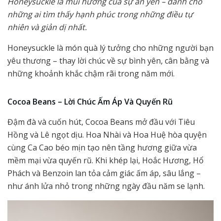
Honeysuckle là mùi hương của sự an yên – dành cho
những ai tìm thấy hạnh phúc trong những điều tự
nhiên và giản dị nhất.
Honeysuckle là món quà lý tưởng cho những người bạn
yêu thương – thay lời chúc về sự bình yên, cân bằng và
những khoảnh khắc chậm rãi trong năm mới.
Cocoa Beans – Lời Chúc Ấm Áp Và Quyến Rũ
Đậm đà và cuốn hút, Cocoa Beans mở đầu với Tiêu
Hồng và Lê ngọt dịu. Hoa Nhài và Hoa Huệ hòa quyện
cùng Ca Cao béo mịn tạo nên tầng hương giữa vừa
mềm mại vừa quyến rũ. Khi khép lại, Hoắc Hương, Hổ
Phách và Benzoin lan tỏa cảm giác ấm áp, sâu lắng –
như ánh lửa nhỏ trong những ngày đầu năm se lạnh.