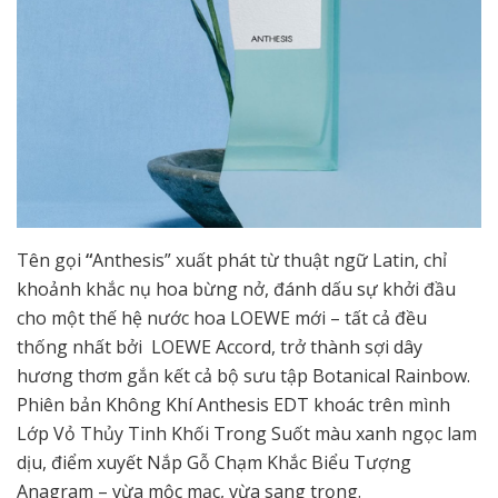
Tên gọi
“
Anthesis” xuất phát từ thuật ngữ Latin, chỉ
khoảnh khắc nụ hoa bừng nở, đánh dấu sự khởi đầu
cho một thế hệ nước hoa LOEWE mới – tất cả đều
thống nhất bởi LOEWE Accord, trở thành sợi dây
hương thơm gắn kết cả bộ sưu tập Botanical Rainbow.
Phiên bản Không Khí Anthesis EDT khoác trên mình
Lớp Vỏ Thủy Tinh Khối Trong Suốt màu xanh ngọc lam
dịu, điểm xuyết Nắp Gỗ Chạm Khắc Biểu Tượng
Anagram – vừa mộc mạc, vừa sang trọng.