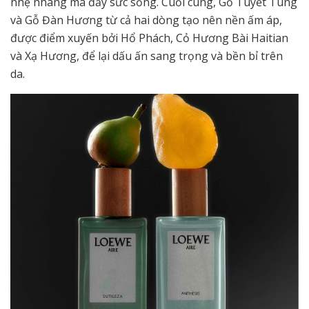
nhẹ nhàng mà đầy sức sống. Cuối cùng, Gỗ Tuyết Tùng
và Gỗ Đàn Hương từ cả hai dòng tạo nên nền ấm áp,
được điểm xuyến bởi Hổ Phách, Cỏ Hương Bài Haitian
và Xạ Hương, để lại dấu ấn sang trọng và bền bỉ trên
da.