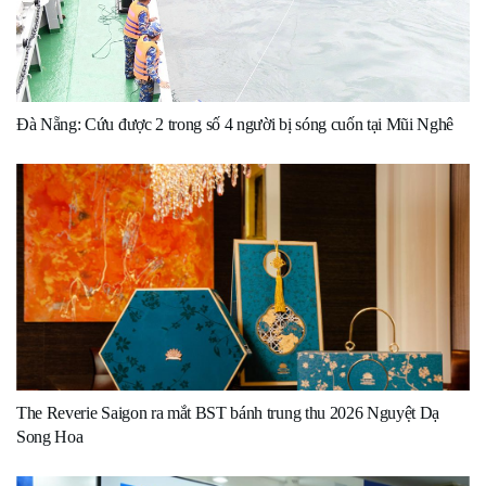
Đà Nẵng: Cứu được 2 trong số 4 người bị sóng cuốn tại Mũi Nghê
The Reverie Saigon ra mắt BST bánh trung thu 2026 Nguyệt Dạ
Song Hoa