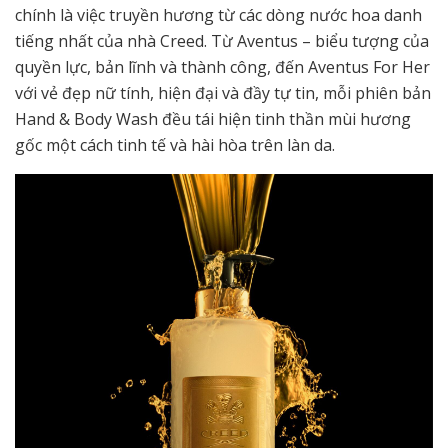
chính là việc truyền hương từ các dòng nước hoa danh
tiếng nhất của nhà Creed. Từ Aventus – biểu tượng của
quyền lực, bản lĩnh và thành công, đến Aventus For Her
với vẻ đẹp nữ tính, hiện đại và đầy tự tin, mỗi phiên bản
Hand & Body Wash đều tái hiện tinh thần mùi hương
gốc một cách tinh tế và hài hòa trên làn da.