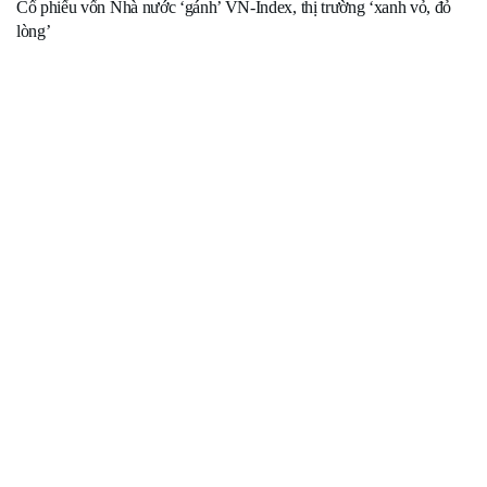
Cổ phiếu vốn Nhà nước ‘gánh’ VN-Index, thị trường ‘xanh vỏ, đỏ
lòng’