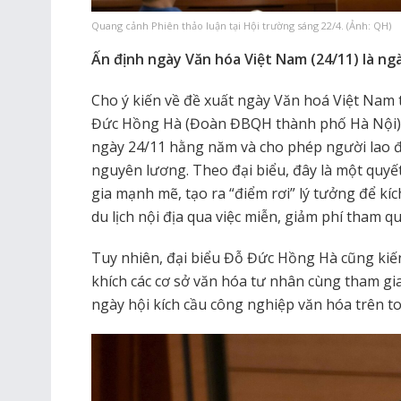
Quang cảnh Phiên thảo luận tại Hội trường sáng 22/4. (Ảnh: QH)
Ấn định ngày Văn hóa Việt Nam (24/11) là n
Cho ý kiến về đề xuất ngày Văn hoá Việt Nam t
Đức Hồng Hà (Đoàn ĐBQH thành phố Hà Nội) bà
ngày 24/11 hằng năm và cho phép người lao 
nguyên lương. Theo đại biểu, đây là một quyế
gia mạnh mẽ, tạo ra “điểm rơi” lý tưởng để kí
du lịch nội địa qua việc miễn, giảm phí tham qu
Tuy nhiên, đại biểu Đỗ Đức Hồng Hà cũng kiế
khích các cơ sở văn hóa tư nhân cùng tham gia
ngày hội kích cầu công nghiệp văn hóa trên t