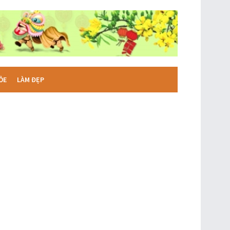
ỎE
LÀM ĐẸP