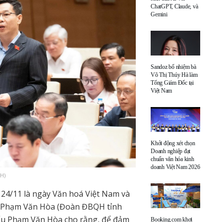
ChatGPT, Claude, và
Gemini
Sandoz bổ nhiệm bà
Võ Thị Thúy Hà làm
Tổng Giám Đốc tại
Việt Nam
Khởi động xét chọn
Doanh nghiệp đạt
chuẩn văn hóa kinh
doanh Việt Nam 2026
H)
y 24/11 là ngày Văn hoá Việt Nam và
ểu Phạm Văn Hòa (Đoàn ĐBQH tỉnh
iểu Phạm Văn Hòa cho rằng, để đảm
Booking.com khơi