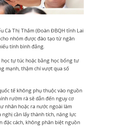
iểu Cà Thị Thắm (Đoàn ĐBQH tỉnh Lai
ng cho nhóm được đào tạo từ ngân
hiếu tính bình đẳng.
 học tự túc hoặc bằng học bổng tư
ăng mạnh, thậm chí vượt qua số
i quốc tế không phụ thuộc vào nguồn
 chính rườm rà sẽ dẫn đến nguy cơ
 tư nhân hoặc ra nước ngoài làm
 nghị cần lấy thành tích, năng lực
n đặc cách, không phân biệt nguồn