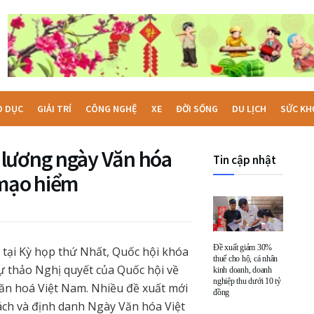
O DỤC
GIẢI TRÍ
CÔNG NGHỆ
XE
ĐỜI SỐNG
DU LỊCH
SỨC KH
 lương ngày Văn hóa
Tin cập nhật
 mạo hiểm
Đề xuất giảm 30%
c tại Kỳ họp thứ Nhất, Quốc hội khóa
thuế cho hộ, cá nhân
dự thảo Nghị quyết của Quốc hội về
kinh doanh, doanh
nghiệp thu dưới 10 tỷ
văn hoá Việt Nam. Nhiều đề xuất mới
đồng
ách và định danh Ngày Văn hóa Việt