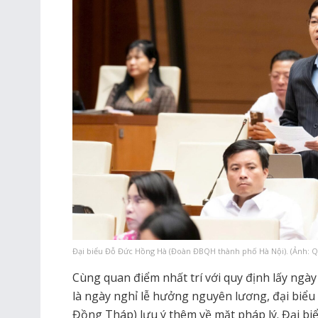
Đại biểu Đỗ Đức Hồng Hà (Đoàn ĐBQH thành phố Hà Nội). (Ảnh: Q
Cùng quan điểm nhất trí với quy định lấy ngà
là ngày nghỉ lễ hưởng nguyên lương, đại bi
Đồng Tháp) lưu ý thêm về mặt pháp lý. Đại b