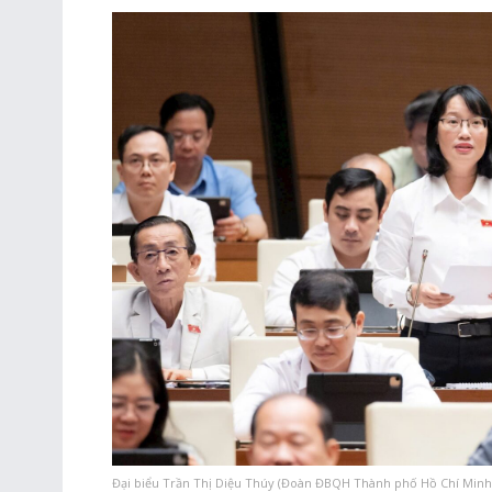
Đại biểu Trần Thị Diệu Thúy (Đoàn ĐBQH Thành phố Hồ Chí Minh)