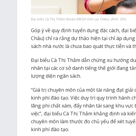
Đại biểu Cà Thị Thắm (Đoàn ĐBQH tỉnh Lai Châu). (Ảnh: QH)
Góp ý về quy định tuyển dụng đặc cách, đại b
Châu) chỉ ra rằng dự thảo hiện tại chỉ áp dụ
sách nhà nước là chưa bao quát thực tiễn và t
Đại biểu Cà Thị Thắm dẫn chứng xu hướng du
nhân tại các cơ sở danh tiếng thế giới đang t
lượng diện ngân sách.
“Giá trị chuyên môn của một tài năng đạt giả
kinh phí đào tạo. Việc duy trì quy trình hành
lãng phí chất xám, đẩy nhân tài sang khu vực
việc”, đại biểu Cà Thị Thắm khẳng định và kiến
chuyên môn làm thước đo chủ yếu để xét tuyể
kinh phí đào tạo.