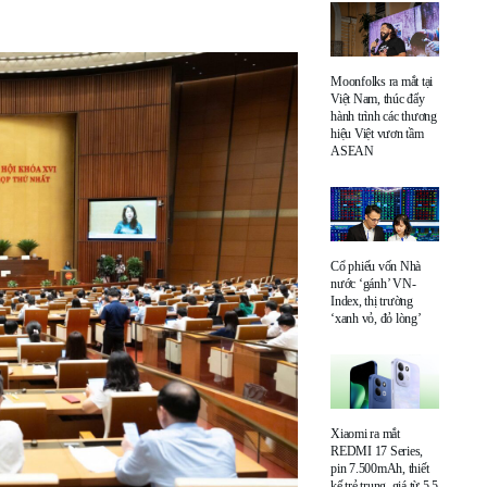
Moonfolks ra mắt tại
Việt Nam, thúc đẩy
hành trình các thương
hiệu Việt vươn tầm
ASEAN
Cổ phiếu vốn Nhà
nước ‘gánh’ VN-
Index, thị trường
‘xanh vỏ, đỏ lòng’
Xiaomi ra mắt
REDMI 17 Series,
pin 7.500mAh, thiết
kế trẻ trung, giá từ 5,5