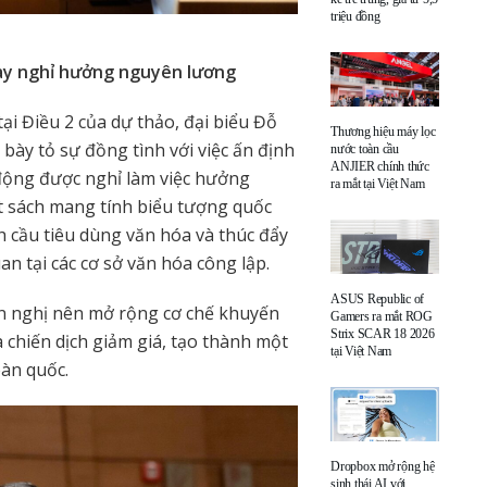
triệu đồng
gày nghỉ hưởng nguyên lương
ại Điều 2 của dự thảo, đại biểu Đỗ
Thương hiệu máy lọc
y tỏ sự đồng tình với việc ấn định
nước toàn cầu
ANJIER chính thức
động được nghỉ làm việc hưởng
ra mắt tại Việt Nam
t sách mang tính biểu tượng quốc
ch cầu tiêu dùng văn hóa và thúc đẩy
an tại các cơ sở văn hóa công lập.
ASUS Republic of
n nghị nên mở rộng cơ chế khuyến
Gamers ra mắt ROG
Strix SCAR 18 2026
 chiến dịch giảm giá, tạo thành một
tại Việt Nam
oàn quốc.
Dropbox mở rộng hệ
sinh thái AI với