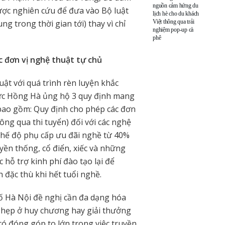
nguồn cảm hứng du
ược nghiên cứu để đưa vào Bộ luật
lịch hè cho du khách
Việt thông qua trải
g trong thời gian tới) thay vì chỉ
nghiệm pop-up cà
phê
c đơn vị nghệ thuật tự chủ
ật với quá trình rèn luyện khắc
Đức Hồng Hà ủng hộ 3 quy định mang
, bao gồm: Quy định cho phép các đơn
ông qua thi tuyển) đối với các nghệ
; Chế độ phụ cấp ưu đãi nghề từ 40%
yền thống, cổ điển, xiếc và những
 hỗ trợ kinh phí đào tạo lại để
 đặc thù khi hết tuổi nghề.
ố Hà Nội đề nghị cần đa dạng hóa
ó hẹp ở huy chương hay giải thưởng
ó đóng góp to lớn trong việc truyền