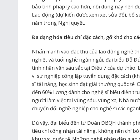
bảo tính pháp lý cao hơn, nội dung này nên đ
Lao động (dự kiến được xem xét sửa đổi, bổ sun
nằm trong Nghị quyết.
Đa dạng hóa tiêu chí đặc cách, gỡ khó cho cá
Nhấn mạnh vào đặc thù của lao động nghệ thu
nghiệt và tuổi nghề ngắn ngủi, đại biểu Đỗ 
tính nhân văn sâu sắc tại Điều 7 của dự thảo
vị sự nghiệp công lập tuyển dụng đặc cách (kh
sĩ tài năng, học sinh đạt giải thưởng quốc tế
đến 60% lương dành cho nghệ sĩ biểu diễn tru
người làm việc tại vùng sâu, vùng xa; Nhà nước
chuyển đổi nghề nghiệp cho nghệ sĩ các ngành
Dù vậy, đại biểu đến từ Đoàn ĐBQH thành ph
tiêu chí công nhận tài năng, không nên chỉ b
khu vực, quốc tế. Những nghệ nhân dân gian c