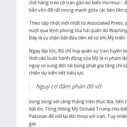
chở hàng treo cờ Iran gần eo biển Hormuz – đ
bắn vốn đã rất mong manh giữa các bên liên 
Theo cập nhật mới nhất từ Associated Press, p
vượt qua lệnh phong tỏa hải quân do Washingt
Đây là vụ chặn bắt đầu tiên kể từ khi Mỹ triển
Ngay lập tức, Bộ chỉ huy quân sự Iran tuyên 
thời cáo buộc hành động của Mỹ là vi phạm l
nguy cơ xung đột tái bùng phát gia tăng chỉ v
chiến dự kiến hết hiệu lực.
Nguy cơ đàm phán đổ vỡ
Song song với căng thẳng trên thực địa, tiến 
bất ổn. Tổng thống Mỹ Donald Trump cho biế
Pakistan để nối lại đối thoại với Iran. Tuy nh
gia.