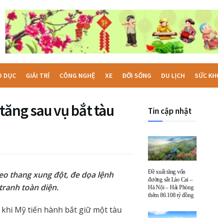
O DỤC
GIẢI TRÍ
CÔNG NGHỆ
XE
ĐỜI SỐNG
DU LỊCH
SỨC KH
tăng sau vụ bắt tàu
Tin cập nhật
Đề xuất tăng vốn
eo thang xung đột, đe dọa lệnh
đường sắt Lào Cai –
ranh toàn diện.
Hà Nội – Hải Phòng
thêm 86.108 tỷ đồng
 khi Mỹ tiến hành bắt giữ một tàu