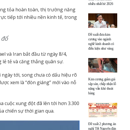
nhiều nhất hè 2026
ng tỏa hoàn toàn, thị trường năng
ực tiếp tới nhiều nền kinh tế, trong
Đề xuất đưa kim
 đổ
cương vào ngành
nghề kinh doanh có
điều kiện như vàng
el và Iran bắt đầu từ ngày 8/4,
g lẻ tẻ và căng thẳng quân sự.
 ngày tới, song chưa có dấu hiệu rõ
Kim cương giảm giá
 được xem là “đòn giáng” mới vào nỗ
sập sàn, chấp nhận lỗ
nặng vẫn khó thoát
hàng
a cuộc xung đột đã lên tới hơn 3.300
a chiến sự thời gian qua.
Đề xuất 2 phương án
nghỉ Tết Nguyên đán