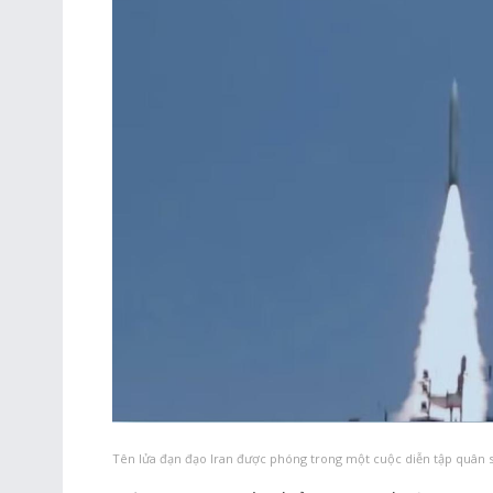
Tên lửa đạn đạo Iran được phóng trong một cuộc diễn tập quân s