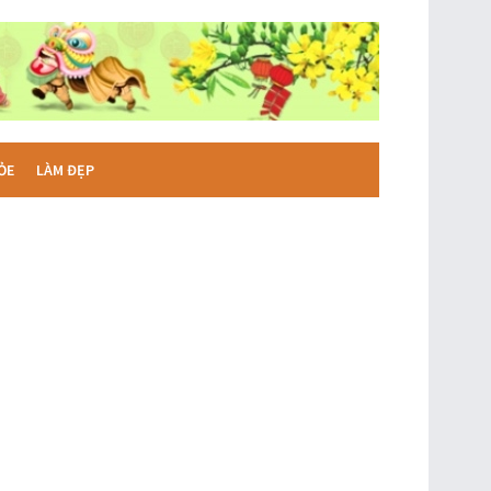
ỎE
LÀM ĐẸP