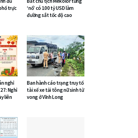
inh đủ
Bắt chủ tịch Mekolor từng
phố trực
‘nổ’ có 100 tỷ USD làm
đường sắt tốc độ cao
án nghỉ
Ban hành cáo trạng truy tố
27: Nghỉ
tài xế xe tải tông nữ sinh tử
y liên
vong ở Vĩnh Long