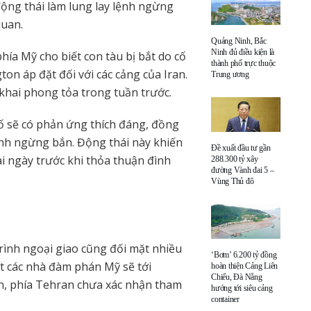
ộng thái làm lung lay lệnh ngừng
quan.
Quảng Ninh, Bắc
Ninh đủ điều kiện là
hía Mỹ cho biết con tàu bị bắt do cố
thành phố trực thuộc
on áp đặt đối với các cảng của Iran.
Trung ương
 khai phong tỏa trong tuần trước.
bố sẽ có phản ứng thích đáng, đồng
ệnh ngừng bắn. Động thái này khiến
Đề xuất đầu tư gần
ài ngày trước khi thỏa thuận đình
288.300 tỷ xây
đường Vành đai 5 –
Vùng Thủ đô
trình ngoại giao cũng đối mặt nhiều
‘Bơm’ 6.200 tỷ đồng
t các nhà đàm phán Mỹ sẽ tới
hoàn thiện Cảng Liên
Chiểu, Đà Nẵng
iên, phía Tehran chưa xác nhận tham
hướng tới siêu cảng
container