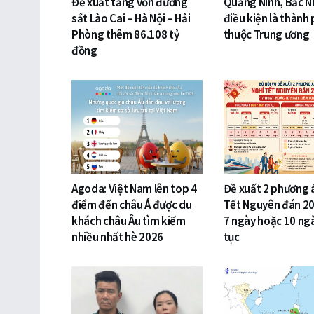
Đề xuất tăng vốn đường
Quảng Ninh, Bắc N
sắt Lào Cai – Hà Nội – Hải
điều kiện là thành 
Phòng thêm 86.108 tỷ
thuộc Trung ương
đồng
Agoda: Việt Nam lên top 4
Đề xuất 2 phương 
điểm đến châu Á được du
Tết Nguyên đán 20
khách châu Âu tìm kiếm
7 ngày hoặc 10 ngà
nhiều nhất hè 2026
tục