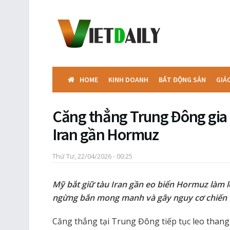
HOME
KINH DOANH
BẤT ĐỘNG SẢN
GIÁ
Căng thẳng Trung Đông gia 
Iran gần Hormuz
Thứ Tư, 22/04/2026 - 00:25
Mỹ bắt giữ tàu Iran gần eo biển Hormuz làm l
ngừng bắn mong manh và gây nguy cơ chiến t
Căng thẳng tại Trung Đông tiếp tục leo thang