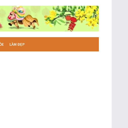
ỎE
LÀM ĐẸP