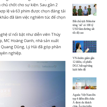
m chủ chốt cho sự kiện. Sau gần 2
hợp lệ và 63 phim được chọn đăng tải
khảo đã làm việc nghiêm túc để chọn
Bắt chủ tịch Mekolor
từng ‘nổ’ có 100 tỷ
USD làm đường sắt
tốc độ cao
nghệ sĩ nổi bật như diễn viên Thúy
ệp, MC Hoàng Oanh, nhà sản xuất
n Quang Dũng, Lý Hải đã góp phần
uyên nghiệp.
VN-Index giảm gần
12 điểm, cổ phiếu
DGC bất ngờ tăng
kịch biên độ
Agoda: Việt Nam lên
top 4 điểm đến châu
Á được du khách
châu Âu tìm kiếm