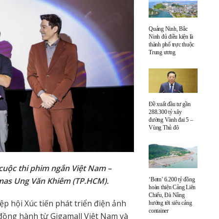
Quảng Ninh, Bắc
Ninh đủ điều kiện là
thành phố trực thuộc
Trung ương
Đề xuất đầu tư gần
288.300 tỷ xây
đường Vành đai 5 –
Vùng Thủ đô
i cuộc thi phim ngắn Việt Nam –
emas Ung Văn Khiêm (TP.HCM).
‘Bơm’ 6.200 tỷ đồng
hoàn thiện Cảng Liên
Chiểu, Đà Nẵng
p hội Xúc tiến phát triển điện ảnh
hướng tới siêu cảng
container
 đồng hành từ Gigamall Việt Nam và