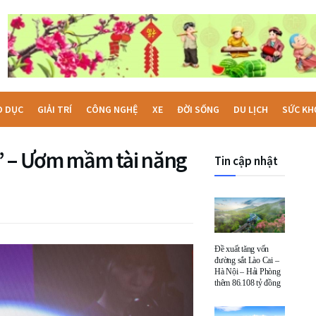
O DỤC
GIẢI TRÍ
CÔNG NGHỆ
XE
ĐỜI SỐNG
DU LỊCH
SỨC KH
” – Ươm mầm tài năng
Tin cập nhật
Đề xuất tăng vốn
đường sắt Lào Cai –
Hà Nội – Hải Phòng
thêm 86.108 tỷ đồng