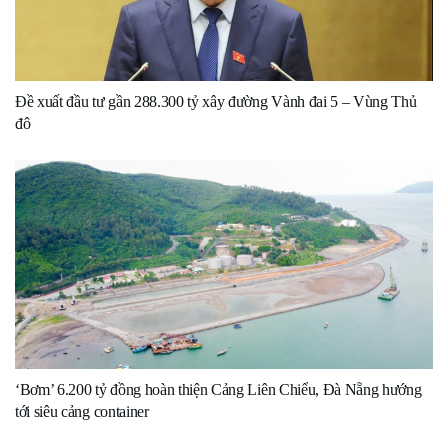
Đề xuất đầu tư gần 288.300 tỷ xây đường Vành đai 5 – Vùng Thủ
đô
‘Bơm’ 6.200 tỷ đồng hoàn thiện Cảng Liên Chiểu, Đà Nẵng hướng
tới siêu cảng container