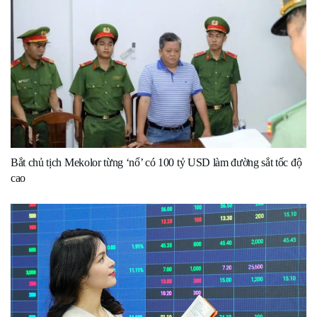
Bắt chủ tịch Mekolor từng ‘nổ’ có 100 tỷ USD làm đường sắt tốc độ
cao