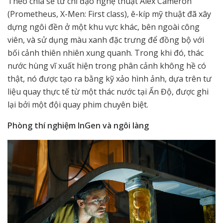
Theo chia sẻ từ chỉ đạo nghệ thuật Alex Cameron
(Prometheus, X-Men: First class), ê-kíp mỹ thuật đã xây
dựng ngôi đền ở một khu vực khác, bên ngoài công
viên, và sử dụng màu xanh đặc trưng để đồng bộ với
bối cảnh thiên nhiên xung quanh. Trong khi đó, thác
nước hùng vĩ xuất hiện trong phân cảnh không hề có
thật, nó được tạo ra bằng kỹ xảo hình ảnh, dựa trên tư
liệu quay thực tế từ một thác nước tại Ấn Độ, được ghi
lại bởi một đội quay phim chuyên biệt.
Phòng thí nghiệm InGen và ngôi làng