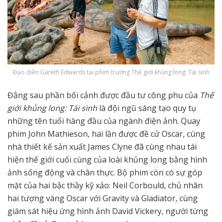
Đạo diễn Gareth Edwards tại phim trường Thế giới khủng long: Tái sinh
Đằng sau phần bối cảnh được đầu tư công phu của
Thế
giới khủng long: Tái sinh
là đội ngũ sáng tạo quy tụ
những tên tuổi hàng đầu của ngành điện ảnh. Quay
phim John Mathieson, hai lần được đề cử Oscar, cùng
nhà thiết kế sản xuất James Clyne đã cùng nhau tái
hiện thế giới cuối cùng của loài khủng long bằng hình
ảnh sống động và chân thực. Bộ phim còn có sự góp
mặt của hai bậc thầy kỹ xảo: Neil Corbould, chủ nhân
hai tượng vàng Oscar với Gravity và Gladiator, cùng
giám sát hiệu ứng hình ảnh David Vickery, người từng