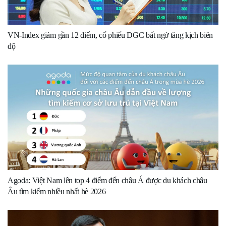
VN-Index giảm gần 12 điểm, cổ phiếu DGC bất ngờ tăng kịch biên
độ
Agoda: Việt Nam lên top 4 điểm đến châu Á được du khách châu
Âu tìm kiếm nhiều nhất hè 2026