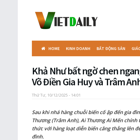
HOME
KINH DOANH
BẤT ĐỘNG SẢN
GIÁ
Khả Như bất ngờ chen ngang
Võ Điền Gia Huy và Trâm An
Thứ Tư, 10/12/2025 - 14:01
Sau khi nhá hàng chuỗi biến cố ập đến gia đì
Thương (Trâm Anh), Ai Thương Ai Mến chính th
thức với hàng loạt diễn biến căng thẳng lên đế
đình.