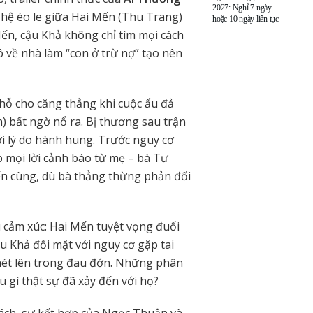
2027: Nghỉ 7 ngày
hệ éo le giữa Hai Mến (Thu Trang)
hoặc 10 ngày liên tục
n, cậu Khả không chỉ tìm mọi cách
 về nhà làm “con ở trừ nợ” tạo nên
ỗ cho căng thẳng khi cuộc ẩu đả
) bất ngờ nổ ra. Bị thương sau trận
ới lý do hành hung. Trước nguy cơ
 mọi lời cảnh báo từ mẹ – bà Tư
n cùng, dù bà thẳng thừng phản đối
u cảm xúc: Hai Mến tuyệt vọng đuổi
ậu Khả đối mặt với nguy cơ gặp tai
hét lên trong đau đớn. Những phân
u gì thật sự đã xảy đến với họ?
hách, sự kết hợp của Ngọc Thuận và