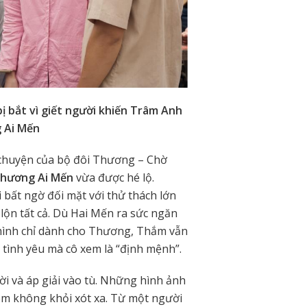
ị bắt vì giết người khiến Trâm Anh
g Ai Mến
u chuyện của bộ đôi Thương – Chờ
Thương Ai Mến
vừa được hé lộ.
 bất ngờ đối mặt với thử thách lớn
lộn tất cả. Dù Hai Mến ra sức ngăn
 mình chỉ dành cho Thương, Thắm vẫn
 tình yêu mà cô xem là “định mệnh”.
ời và áp giải vào tù. Những hình ảnh
em không khỏi xót xa. Từ một người