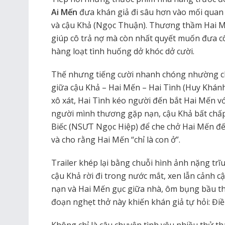
Ai Mến
đưa khán giả đi sâu hơn vào mối quan 
và cậu Khả (Ngọc Thuận). Thương thầm Hai Mế
giúp cô trả nợ mà còn nhất quyết muốn đưa cô
hàng loạt tình huống dở khóc dở cười.
Thế nhưng tiếng cười nhanh chóng nhường ch
giữa cậu Khả – Hai Mến – Hai Tình (Huy Khánh
xô xát, Hai Tình kéo người đến bắt Hai Mến v
người mình thương gặp nạn, cậu Khả bất chấp
Biếc (NSƯT Ngọc Hiệp) để che chở Hai Mến đế
và cho rằng Hai Mến “chỉ là con ở”.
Trailer khép lại bằng chuỗi hình ảnh nặng trĩ
cậu Khả rời đi trong nước mắt, xen lẫn cảnh c
nạn và Hai Mến gục giữa nhà, ôm bụng bầu t
đoạn nghẹt thở này khiến khán giả tự hỏi: Điề
Không chỉ là câu chuyện tình yêu nhiều thử t