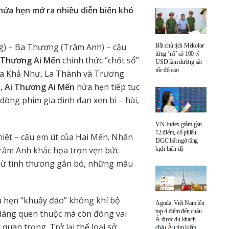
 hứa hẹn mở ra nhiều diễn biến khó
g) – Ba Thương (Trâm Anh) – cậu
Bắt chủ tịch Mekolor
từng ‘nổ’ có 100 tỷ
 Thương Ai Mến
chính thức “chốt sổ”
USD làm đường sắt
tốc độ cao
của Khả Như, La Thành và Trương
g,
Ai Thương Ai Mến
hứa hẹn tiếp tục
òng phim gia đình đan xen bi – hài,
VN-Index giảm gần
12 điểm, cổ phiếu
iệt – cậu em út của Hai Mến. Nhân
DGC bất ngờ tăng
râm Anh khắc họa trọn vẹn bức
kịch biên độ
 Từ tình thương gắn bó, những mâu
a hẹn “khuấy đảo” không khí bộ
Agoda: Việt Nam lên
top 4 điểm đến châu
dáng quen thuộc mà còn đóng vai
Á được du khách
quan trọng. Trở lại thể loại sở
châu Âu tìm kiếm