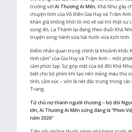
trường với
Ai Thương Ai Mến
, Khả Như gây ch
chuyện tình của Võ Điền Gia Huy và Trâm Anh 
khán giả không khỏi tò mò về vai trò thật sự 
song đó, La Thành lại đang theo đuổi Khả Như
truyện song hành vừa hài hước vừa kịch tính.
Điểm nhấn quan trọng chính là khoảnh khắc 
tình cảm” của Gia Huy và Trâm Anh – một phát
cảm phức tạp. Sự góp mặt của bộ đôi Khả Như 
biệt cho bộ phim khi tạo nên mảng màu thú vị
tính, cảm xúc – vốn là nét đặc trưng trong cá
Trang.
Từ chủ nợ thành người thương – bộ đôi Ngọ
lớn, Ai Thương Ai Mến xứng đáng là “Phim V
năm 2026”
Tiếp nối những thước phim nhá hàng trước đó,