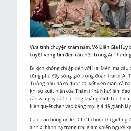
Vừa tính chuyện trăm năm, Võ Điền Gia Huy b
tuyệt vọng tìm đến cái chết trong Ai Thươn
Bi kịch không chỉ ập đến với Hai Mến, mà câ
cũng phủ đầy sóng gió trong đoạn trailer
Ai 
Tưởng như đã có được cái kết viên mãn, cả hai
khi sự xuất hiện của Thắm (Khả Như) làm đảo 
cản và ngay cả Chờ cũng khẳng định trái tim
kiên quyết chen vào bằng mọi giá để giành lấy
Cao trào bùng nổ khi Chờ bị buộc tội giết ngư
anh bị hành hạ trong trại giam khiến người x