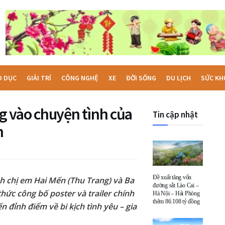
O DỤC
GIẢI TRÍ
CÔNG NGHỆ
XE
ĐỜI SỐNG
DU LỊCH
SỨC KH
 vào chuyện tình của
Tin cập nhật
h
Đề xuất tăng vốn
nh chị em Hai Mến (Thu Trang) và Ba
đường sắt Lào Cai –
ức công bố poster và trailer chính
Hà Nội – Hải Phòng
thêm 86.108 tỷ đồng
n đỉnh điểm về bi kịch tình yêu – gia