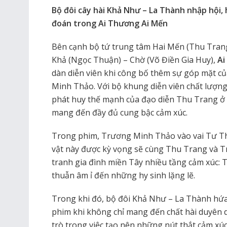
Bộ đôi cây hài Khả Như – La Thành nhập hội,
đoán trong Ai Thương Ai Mến
Bên cạnh bộ tứ trung tâm Hai Mến (Thu Tran
Khả (Ngọc Thuận) – Chờ (Võ Điền Gia Huy),
Ai
dàn diễn viên khi công bố thêm sự góp mặt 
Minh Thảo. Với bộ khung diễn viên chất lượn
phát huy thế mạnh của đạo diễn Thu Trang ở d
mang đến đầy đủ cung bậc cảm xúc.
Trong phim, Trương Minh Thảo vào vai Tư Th
vật này được kỳ vọng sẽ cùng Thu Trang và T
tranh gia đình miền Tây nhiều tầng cảm xúc:
thuẫn âm ỉ đến những hy sinh lặng lẽ.
Trong khi đó, bộ đôi Khả Như – La Thành hứ
phim khi không chỉ mang đến chất hài duyên 
trò trong việc tạo nên những nút thắt cảm xúc 