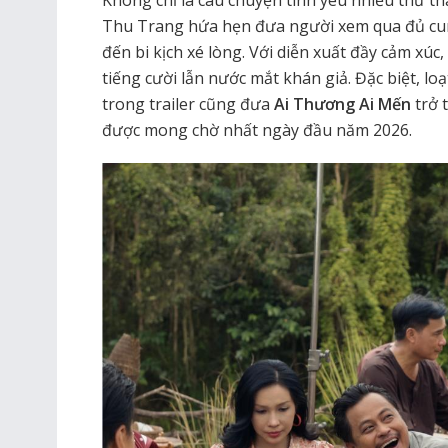
Thu Trang hứa hẹn đưa người xem qua đủ cun
đến bi kịch xé lòng. Với diễn xuất đầy cảm xúc,
tiếng cười lẫn nước mắt khán giả. Đặc biệt, loạt
trong trailer cũng đưa
Ai Thương Ai Mến
trở 
được mong chờ nhất ngày đầu năm 2026.