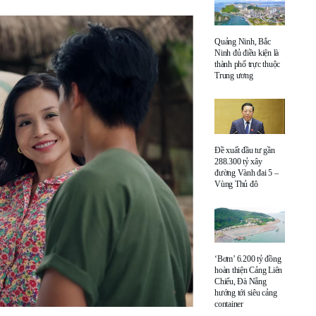
Quảng Ninh, Bắc
Ninh đủ điều kiện là
thành phố trực thuộc
Trung ương
Đề xuất đầu tư gần
288.300 tỷ xây
đường Vành đai 5 –
Vùng Thủ đô
‘Bơm’ 6.200 tỷ đồng
hoàn thiện Cảng Liên
Chiểu, Đà Nẵng
hướng tới siêu cảng
container