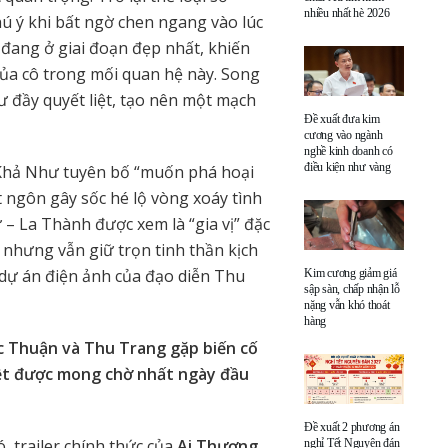
nhiều nhất hè 2026
ú ý khi bất ngờ chen ngang vào lúc
đang ở giai đoạn đẹp nhất, khiến
của cô trong mối quan hệ này. Song
 đầy quyết liệt, tạo nên một mạch
Đề xuất đưa kim
cương vào ngành
nghề kinh doanh có
điều kiện như vàng
Khả Như tuyên bố “muốn phá hoại
 ngôn gây sốc hé lộ vòng xoáy tình
– La Thành được xem là “gia vị” đặc
 nhưng vẫn giữ trọn tinh thần kịch
c dự án điện ảnh của đạo diễn Thu
Kim cương giảm giá
sập sàn, chấp nhận lỗ
nặng vẫn khó thoát
hàng
c Thuận và Thu Trang gặp biến cố
iệt được mong chờ nhất ngày đầu
Đề xuất 2 phương án
 trailer chính thức của
Ai Thương
nghỉ Tết Nguyên đán