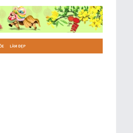
ỎE
LÀM ĐẸP