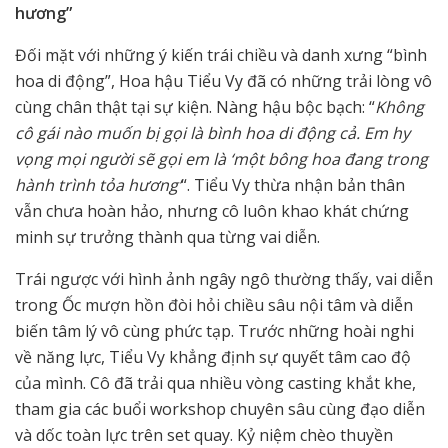
hương”
Đối mặt với những ý kiến trái chiều và danh xưng “bình
hoa di động”, Hoa hậu Tiểu Vy đã có những trải lòng vô
cùng chân thật tại sự kiện. Nàng hậu bộc bạch: “
Không
cô gái nào muốn bị gọi là bình hoa di động cả. Em hy
vọng mọi người sẽ gọi em là ‘một bông hoa đang trong
hành trình tỏa hương’
“. Tiểu Vy thừa nhận bản thân
vẫn chưa hoàn hảo, nhưng cô luôn khao khát chứng
minh sự trưởng thành qua từng vai diễn.
Trái ngược với hình ảnh ngây ngô thường thấy, vai diễn
trong Ốc mượn hồn đòi hỏi chiều sâu nội tâm và diễn
biến tâm lý vô cùng phức tạp. Trước những hoài nghi
về năng lực, Tiểu Vy khẳng định sự quyết tâm cao độ
của mình. Cô đã trải qua nhiều vòng casting khắt khe,
tham gia các buổi workshop chuyên sâu cùng đạo diễn
và dốc toàn lực trên set quay. Kỷ niệm chèo thuyền