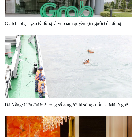
Grab bị phạt 1,36 tỷ đồng vì vi phạm quyền lợi người tiêu dùng
Đà Nẵng: Cứu được 2 trong số 4 người bị sóng cuốn tại Mũi Nghê