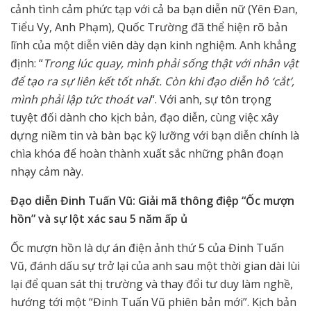
cảnh tình cảm phức tạp với cả ba bạn diễn nữ (Yên Đan,
Tiểu Vy, Anh Phạm), Quốc Trường đã thể hiện rõ bản
lĩnh của một diễn viên dày dạn kinh nghiệm. Anh khẳng
định: “
Trong lúc quay, mình phải sống thật với nhân vật
để tạo ra sự liên kết tốt nhất. Còn khi đạo diễn hô ‘cắt’,
mình phải lập tức thoát vai
“. Với anh, sự tôn trọng
tuyệt đối dành cho kịch bản, đạo diễn, cùng việc xây
dựng niềm tin và bàn bạc kỹ lưỡng với bạn diễn chính là
chìa khóa để hoàn thành xuất sắc những phân đoạn
nhạy cảm này.
Đạo diễn Đinh Tuấn Vũ: Giải mã thông điệp “Ốc mượn
hồn” và sự lột xác sau 5 năm ấp ủ
Ốc mượn hồn là dự án điện ảnh thứ 5 của Đinh Tuấn
Vũ, đánh dấu sự trở lại của anh sau một thời gian dài lùi
lại để quan sát thị trường và thay đổi tư duy làm nghề,
hướng tới một “Đinh Tuấn Vũ phiên bản mới”. Kịch bản