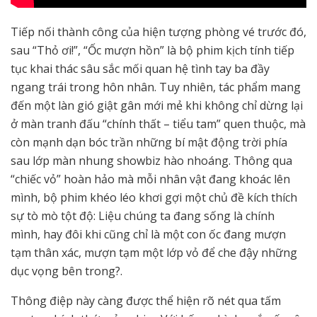
Tiếp nối thành công của hiện tượng phòng vé trước đó,
sau “Thỏ ơi!”, “Ốc mượn hồn” là bộ phim kịch tính tiếp
tục khai thác sâu sắc mối quan hệ tình tay ba đầy
ngang trái trong hôn nhân. Tuy nhiên, tác phẩm mang
đến một làn gió giật gân mới mẻ khi không chỉ dừng lại
ở màn tranh đấu “chính thất – tiểu tam” quen thuộc, mà
còn mạnh dạn bóc trần những bí mật động trời phía
sau lớp màn nhung showbiz hào nhoáng. Thông qua
“chiếc vỏ” hoàn hảo mà mỗi nhân vật đang khoác lên
mình, bộ phim khéo léo khơi gợi một chủ đề kích thích
sự tò mò tột độ: Liệu chúng ta đang sống là chính
mình, hay đôi khi cũng chỉ là một con ốc đang mượn
tạm thân xác, mượn tạm một lớp vỏ để che đậy những
dục vọng bên trong?.
Thông điệp này càng được thể hiện rõ nét qua tấm