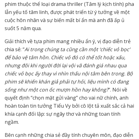
phim thuộc thể loại drama thriller (Tâm lý kịch tính) pha
lẫn yếu tố tâm linh, được phát triển từ ý tưởng về một
cuộc hôn nhân và sự biến mất bí ẩn mà anh đã ấp ủ
suốt 5 năm qua.
Giải thích về tựa phim mang nhiều ẩn ý, vị đạo diễn trẻ
chia sẻ: “
Ai trong chúng ta cũng cần một ‘chiếc vỏ bọc’
để bảo vệ tâm hồn. Chiếc vỏ đó có thể tốt hoặc xấu,
nhưng đôi khi người đời lại vội vã đánh giá nhau qua
chiếc vỏ bọc ấy thay vì nhìn thấu nội tâm bên trong. Bộ
phim sẽ khiến khán giả phải tự hỏi, liệu mình có đang
sống như một con ốc mượn hồn hay không?
“. Nói về
quyết định “chọn mặt gửi vàng” cho vai nữ chính, anh
hoàn toàn tin tưởng Tiểu Vy bởi cô lột tả xuất sắc cả hai
khía cạnh đối lập: sự ngây thơ và những toan tính
ngầm.
Bên cạnh những chia sẻ đầy tính chuyên môn, đạo diễn