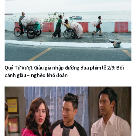
Quý Tử Vượt Giàu gia nhập đường đua phim lễ 2/9: Bối
cảnh giàu – nghèo khó đoán