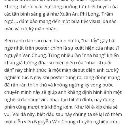
không thể rời mắt. Sự cộng hưởng từ nhiệt huyết của
các tân binh sáng giá như Xuân An, Phi Long, Trâm
Ngô,… đảm bảo mang đến một bữa tiệc visual đa sắc
màu và cực kỳ mãn nhãn.
Bên cạnh dàn sao nam thanh nữ tú, “bài tẩy” gây bất
ngờ nhất trên poster chính là sự xuất hiện của nhạc sĩ
Nguyễn Văn Chung. Từng nhiều lần “nhá hàng” khiến
khán giả tưởng đùa, sự hiện diện của “nhạc sĩ quốc
dân” nay chính thức là một màn debut điện ảnh cực kỳ
nghiêm túc. Ngay khi poster tung ra, cộng đồng mạng
đã rần rần thích thú và không ngừng kỳ vọng bước
chuyển mình này sẽ giúp anh khẳng định hình ảnh một
nghệ sĩ đa năng: viết nhạc tạo hit đã đỉnh, nay đóng
phim cũng mượt mà không kém. Như lời ê-kíp chia sẻ
vui: Với đà này, biết đâu sau này chúng ta sẽ lại có thêm
một diễn viên Nguyễn Văn Chung chuyên nghiệp trên