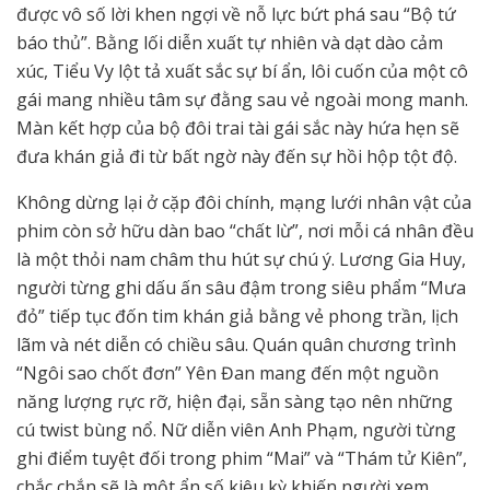
được vô số lời khen ngợi về nỗ lực bứt phá sau “Bộ tứ
báo thủ”. Bằng lối diễn xuất tự nhiên và dạt dào cảm
xúc, Tiểu Vy lột tả xuất sắc sự bí ẩn, lôi cuốn của một cô
gái mang nhiều tâm sự đằng sau vẻ ngoài mong manh.
Màn kết hợp của bộ đôi trai tài gái sắc này hứa hẹn sẽ
đưa khán giả đi từ bất ngờ này đến sự hồi hộp tột độ.
Không dừng lại ở cặp đôi chính, mạng lưới nhân vật của
phim còn sở hữu dàn bao “chất lừ”, nơi mỗi cá nhân đều
là một thỏi nam châm thu hút sự chú ý. Lương Gia Huy,
người từng ghi dấu ấn sâu đậm trong siêu phẩm “Mưa
đỏ” tiếp tục đốn tim khán giả bằng vẻ phong trần, lịch
lãm và nét diễn có chiều sâu. Quán quân chương trình
“Ngôi sao chốt đơn” Yên Đan mang đến một nguồn
năng lượng rực rỡ, hiện đại, sẵn sàng tạo nên những
cú twist bùng nổ. Nữ diễn viên Anh Phạm, người từng
ghi điểm tuyệt đối trong phim “Mai” và “Thám tử Kiên”,
chắc chắn sẽ là một ẩn số kiêu kỳ khiến người xem