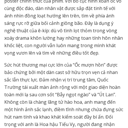
poster chính thức của phim. Với bố cục hình xoắn ốc vô
cùng độc đáo, dàn nhân vật được sắp đặt tinh tế với
ánh nhìn đồng loạt hướng lên trên, tìm về phía ánh
sáng rực rỡ giữa bối cảnh giông bão. Đây là dụng ý
nghệ thuật của ê-kíp: dù vô tình lọt thỏm trong vòng
xoáy drama khôn lường hay những toan tính hôn nhân
khốc liệt, con người vẫn luôn mang trong mình khát
vọng vươn lên và tìm về những điều tốt đẹp.
Sức hút thương mại cực lớn của “Ốc mượn hồn” được
bảo chứng bởi một dàn cast sở hữu trọn vẹn cả nhan
sắc lẫn thực lực. Đảm nhận vị trí trung tâm, Quốc
Trường tái xuất màn ảnh rộng với một giao diện hoàn
toàn mới lạ sau cơn sốt “Bẫy ngọt ngào” và “Út Lan”.
Không còn là chàng lãng tử hào hoa, anh mang đến
một hình ảnh sắc lạnh, điềm tĩnh nhưng chứa đựng sức
hút nam tính và khao khát kiểm soát đầy bí ẩn. Đối
trọng với anh là Hoa hậu Tiểu Vy, người đang nhận