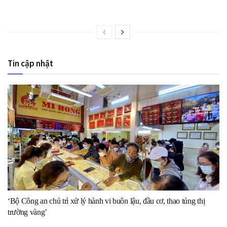
Tin cập nhật
‘Bộ Công an chủ trì xử lý hành vi buôn lậu, đầu cơ, thao túng thị
trường vàng’