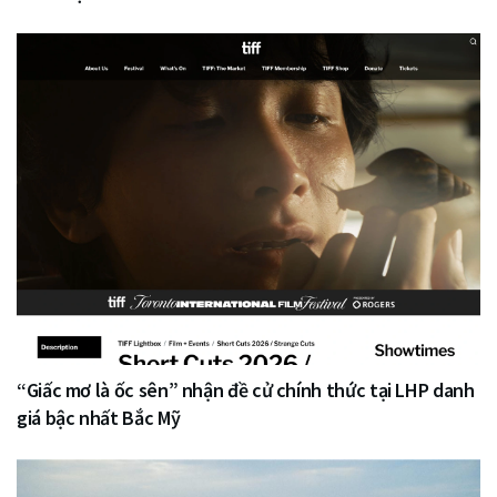
“Giấc mơ là ốc sên” nhận đề cử chính thức tại LHP danh
giá bậc nhất Bắc Mỹ