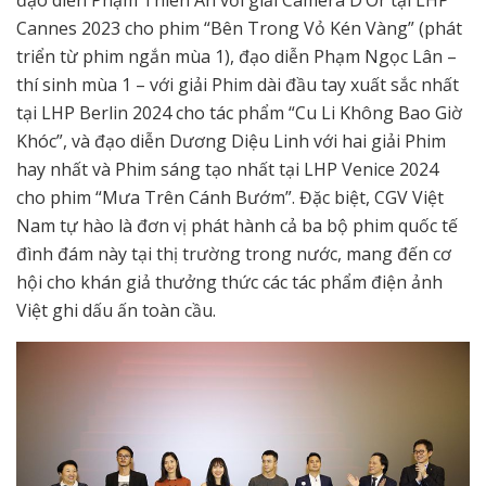
đạo diễn Phạm Thiên Ân với giải Camera D’Or tại LHP
Cannes 2023 cho phim “Bên Trong Vỏ Kén Vàng” (phát
triển từ phim ngắn mùa 1), đạo diễn Phạm Ngọc Lân –
thí sinh mùa 1 – với giải Phim dài đầu tay xuất sắc nhất
tại LHP Berlin 2024 cho tác phẩm “Cu Li Không Bao Giờ
Khóc”, và đạo diễn Dương Diệu Linh với hai giải Phim
hay nhất và Phim sáng tạo nhất tại LHP Venice 2024
cho phim “Mưa Trên Cánh Bướm”. Đặc biệt, CGV Việt
Nam tự hào là đơn vị phát hành cả ba bộ phim quốc tế
đình đám này tại thị trường trong nước, mang đến cơ
hội cho khán giả thưởng thức các tác phẩm điện ảnh
Việt ghi dấu ấn toàn cầu.