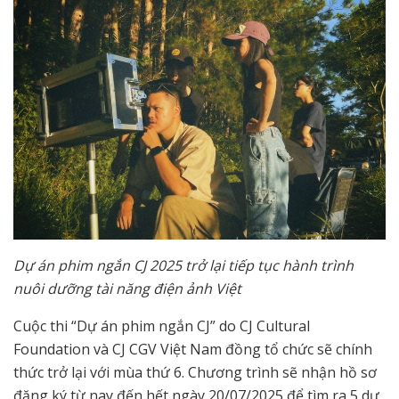
Dự án phim ngắn CJ 2025 trở lại tiếp tục hành trình
nuôi dưỡng tài năng điện ảnh Việt
Cuộc thi “Dự án phim ngắn CJ” do CJ Cultural
Foundation và CJ CGV Việt Nam đồng tổ chức sẽ chính
thức trở lại với mùa thứ 6. Chương trình sẽ nhận hồ sơ
đăng ký từ nay đến hết ngày 20/07/2025 để tìm ra 5 dự