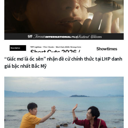
“Giấc mơ là ốc sên” nhận đề cử chính thức tại LHP danh
giá bậc nhất Bắc Mỹ