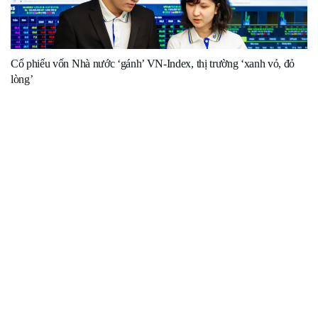
Cổ phiếu vốn Nhà nước ‘gánh’ VN-Index, thị trường ‘xanh vỏ, đỏ
lòng’