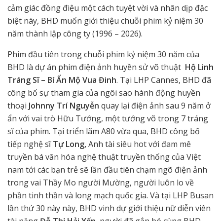
cảm giác đồng điệu một cách tuyệt vời và nhân dịp đặc
biệt này, BHD muốn giới thiệu chuỗi phim kỷ niệm 30
năm thành lập công ty (1996 – 2026).
Phim đầu tiên trong chuỗi phim kỷ niệm 30 năm của
BHD là dự án phim điện ảnh huyền sử võ thuật
Hộ Linh
Tráng Sĩ – Bí Ẩn Mộ Vua Đinh
. Tại LHP Cannes, BHD đã
công bố sự tham gia của ngôi sao hành động huyền
thoại
Johnny Trí Nguyễn
quay lại điện ảnh sau 9 năm ở
ẩn với vai trò Hữu Tướng, một tướng võ trong 7 tráng
sĩ của phim. Tại triển lãm A80 vừa qua, BHD công bố
tiếp nghệ sĩ
Tự Long,
Anh tài siêu hot với đam mê
truyền bá văn hóa nghệ thuật truyền thống của Việt
nam tới các bạn trẻ sẽ lần đầu tiên chạm ngõ điện ảnh
trong vai Thầy Mo người Mường, người luôn lo về
phần tinh thần và long mạch quốc gia. Và tại LHP Busan
lần thứ 30 này này, BHD vinh dự giới thiệu nữ diễn viên
tài năng
Đỗ Thị Hải Yến,
người đã gắn bó cùng BHD