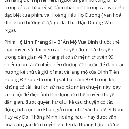
trong cả ba thập kỷ
sẽ đảm nhận một trong các vai diễn
đặc biệt của phim, vai Hoàng Hậu Họ Dương ( văn hoá
dân gian thường được gọi là Thái Hậu Dương Văn
Nga).
Phim
Hộ Linh Tráng Sĩ – Bí Ẩn Mộ Vua Đinh
thuộc thể
loại huyền sử, tái hiện câu chuyện được lưu truyền
trong dân gian về 7 tráng sĩ có sứ mệnh chuyển 99
chiếc quan tài đi nhiều nẻo đường đất nước để đánh lạc
hướng kẻ thù và giữ bí mật về lăng mộ của Đinh Tiên
Hoàng Đế sau khi ông bị sát hại năm 979.Trong khi
không có tài liệu lịch sử nào xác nhận chuyện này, đây
là cơ hội để điện ảnh tận dụng ưu thế truyền thuyết
dân gian, được quyền hư cấu, kể câu chuyện có tác
động tích cực cho khán giả cũng như văn hóa Việt Nam.
Tuy vậy Đại Thắng Minh Hoàng hậu – hay được văn
hoá dân gian lưu truyền gọi tên là Hoàng hậu Dương