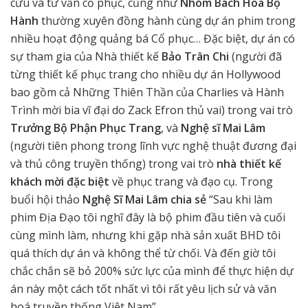
cứu và tư vấn cổ phục, cũng như
Nhóm Bách Hoa Bộ
Hành
thường xuyên đồng hành cùng dự án phim trong
nhiều hoạt động quảng bá Cổ phục… Đặc biệt, dự án có
sự tham gia của Nhà thiết kế
Bảo Trân Chi
(người đã
từng thiết kế phục trang cho nhiều dự án Hollywood
bao gồm cả Những Thiên Thần của Charlies và Hành
Trình mời bia vĩ đại do Zack Efron thủ vai) trong vai trò
Trưởng Bộ Phận Phục Trang
, và
Nghệ sĩ Mai Lâm
(người tiên phong trong lĩnh vực nghệ thuật đương đại
và thủ công truyền thống) trong vai trò
nhà thiết kế
khách mời đặc biệt
về phục trang và đạo cụ. Trong
buổi hội thảo
Nghệ Sĩ Mai Lâm chia sẻ
“Sau khi làm
phim Địa Đạo tôi nghĩ đây là bộ phim đầu tiên và cuối
cùng mình làm, nhưng khi gặp nhà sản xuất BHD tôi
quá thích dự án và không thể từ chối. Và đến giờ tôi
chắc chắn sẽ bỏ 200% sức lực của mình để thực hiện dự
án này một cách tốt nhất vì tôi rất yêu lịch sử và văn
hoá truyền thống Việt Nam”