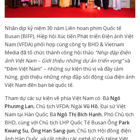
Nhân dịp kỷ niệm 30 năm Liên hoan phim Quốc tế
Busan (BIFF), Hiệp hội Xúc tiến Phát triển Điện ảnh Việt
Nam (VFDA) phối hợp cùng công ty BHD & Vietnam
Media đã tổ chức thành công hội thảo
“Nhịp đập Điện
ảnh Việt Nam – Giới thiệu những dự án triển vọng”
và
“Đêm Việt Nam” – những sự kiện thú vị và đầy cảm
hứng, giới thiệu những nhịp đập sôi động của điện ảnh
Việt Nam đến bạn bè quốc tế.
Tham dự các sự kiện về phía Việt Nam có Bà
Ngô
Phương Lan
, Chủ tịch VFDA; Ngài
Vũ Hồ
, Đại sứ Việt
Nam tại Hàn Quốc; Bà
Ngô Thị Bích Hạnh
, Phó Chủ tịch
BHD, cùng với Chủ tịch LHP Quốc Tế Busan Ông
Park
Kwang Su, Ông Han Sang-jun
, Chủ tịch Hội đồng điện
ảnh Hàn Quốc và rất nhiều các nghệ sĩ nổi tiếng Việt