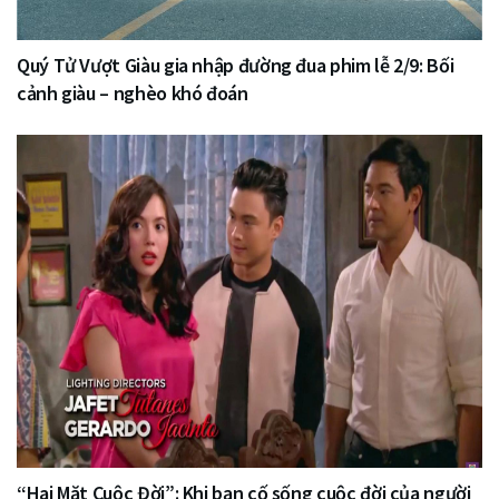
Quý Tử Vượt Giàu gia nhập đường đua phim lễ 2/9: Bối
cảnh giàu – nghèo khó đoán
“Hai Mặt Cuộc Đời”: Khi bạn cố sống cuộc đời của người