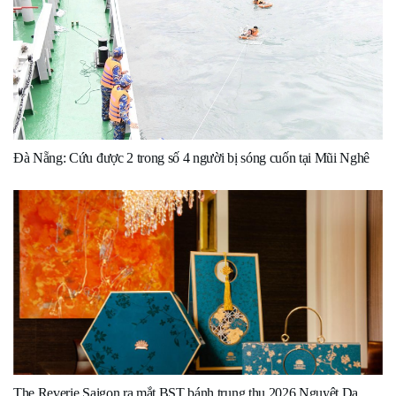
Đà Nẵng: Cứu được 2 trong số 4 người bị sóng cuốn tại Mũi Nghê
The Reverie Saigon ra mắt BST bánh trung thu 2026 Nguyệt Dạ