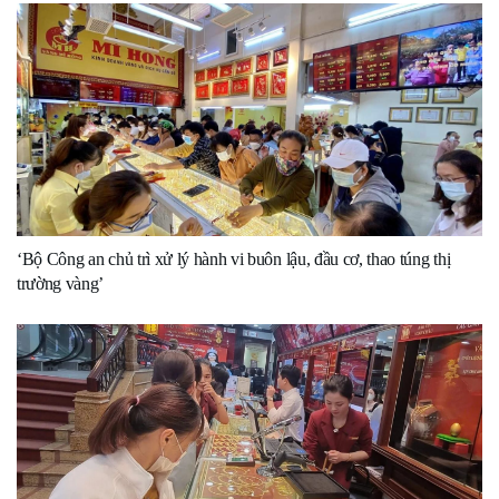
‘Bộ Công an chủ trì xử lý hành vi buôn lậu, đầu cơ, thao túng thị
trường vàng’