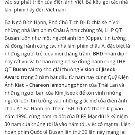
vào sự phát triển của điện ảnh Việt. Bà kêu gọi các nhà
làm phim hãy đến Việt nam.
Bà Ngô Bích Hạnh, Phó Chủ Tịch BHD chia sẻ “ Với
những nhà làm phim Châu Á như chúng tôi, LHP QT
Busan luôn như một người anh lớn (Oppa), tin tưởng
và đồng hành cùng các nhà làm phim châu Á, đặc biệt là
những người trẻ, qua mọi thăng trầm.
BHD
nhân dịp
này rất vui và tự hào công bố sẽ đồng hành cùng
LHP
QT Busan
tài trợ cho giải thưởng
Vision of Jiseok
Award
trong 3 năm bắt đầu từ năm nay cùng Quỹ Điện
Ảnh
Kiat – Chareon Iamphungphorn
của Thái Lan và
những người bạn của Kim Jiseok
để tôn vinh những
người luôn tin tưởng vào những giấc mơ của điện ảnh
châu Á.” Bà Hanh nói thêm “BHD được thành lập vào
năm 1996, cùng năm ra đời của BIFF. Mặc dù lễ kỷ niệm
30 năm của chúng tôi là vào năm tới, việc có mặt tại Liên
hoan phim Quốc tế Busan lần thứ 30 lần này mang lại