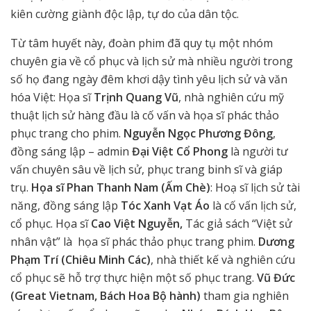
kiên cường giành độc lập, tự do của dân tộc.
Từ tâm huyết này, đoàn phim đã quy tụ một nhóm
chuyên gia về cổ phục và lịch sử mà nhiều người trong
số họ đang ngày đêm khơi dậy tình yêu lịch sử và văn
hóa Việt: Họa sĩ
Trịnh Quang Vũ
, nhà nghiên cứu mỹ
thuật lịch sử hàng đầu là cố vấn và họa sĩ phác thảo
phục trang cho phim.
Nguyễn Ngọc Phương Đông
,
đồng sáng lập – admin
Đại Việt Cổ Phong
là người tư
vấn chuyên sâu về lịch sử, phục trang binh sĩ và giáp
trụ.
Họa sĩ Phan Thanh Nam (Ấm Chè)
: Hoạ sĩ lịch sử tài
năng, đồng sáng lập
Tóc Xanh Vạt Áo
là cố vấn lịch sử,
cổ phục. Họa sĩ
Cao Việt Nguyễn,
Tác giả sách “Việt sử
nhân vật” là họa sĩ phác thảo phục trang phim.
Dương
Phạm Trí (Chiêu Minh Các)
, nhà thiết kế và nghiên cứu
cổ phục sẽ hỗ trợ thực hiện một số phục trang.
Vũ Đức
(Great Vietnam, Bách Hoa Bộ hành)
tham gia nghiên