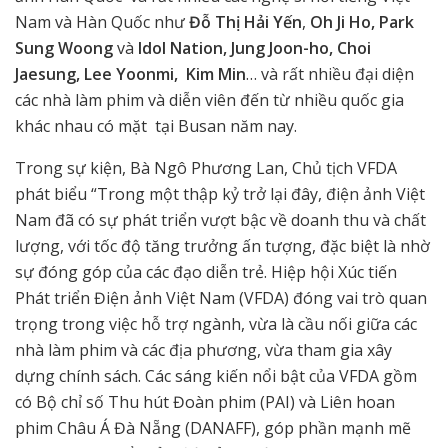
Nam và Hàn Quốc như
Đỗ Thị Hải Yến
,
Oh Ji Ho, Park
Sung Woong
và
Idol Nation, Jung Joon-ho, Choi
Jaesung, Lee Yoonmi, Kim Min
… và rất nhiều đại diện
các nhà làm phim và diễn viên đến từ nhiều quốc gia
khác nhau có mặt tại Busan năm nay.
Trong sự kiện, Bà Ngô Phương Lan, Chủ tịch VFDA
phát biểu “Trong một thập kỷ trở lại đây, điện ảnh Việt
Nam đã có sự phát triển vượt bậc về doanh thu và chất
lượng, với tốc độ tăng trưởng ấn tượng, đặc biệt là nhờ
sự đóng góp của các đạo diễn trẻ. Hiệp hội Xúc tiến
Phát triển Điện ảnh Việt Nam (VFDA) đóng vai trò quan
trọng trong việc hỗ trợ ngành, vừa là cầu nối giữa các
nhà làm phim và các địa phương, vừa tham gia xây
dựng chính sách. Các sáng kiến nổi bật của VFDA gồm
có Bộ chỉ số Thu hút Đoàn phim (PAI) và Liên hoan
phim Châu Á Đà Nẵng (DANAFF), góp phần mạnh mẽ