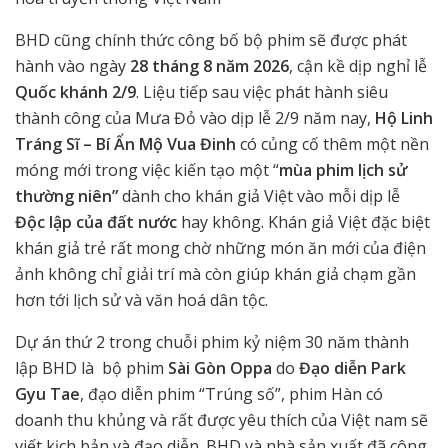
BHD cũng chính thức công bố bộ phim sẽ được phát
hành vào ngày
28 tháng 8 năm 2026
, cận kề dịp nghỉ lễ
Quốc khánh 2/9
. Liệu tiếp sau việc phát hành siêu
thành công của Mưa Đỏ vào dịp lễ 2/9 năm nay,
Hộ Linh
Tráng Sĩ – Bí Ẩn Mộ Vua Đinh
có củng cố thêm một nền
móng mới trong việc kiến tạo một “
mùa phim lịch sử
thường niên”
dành cho khán giả Việt vào mỗi dịp lễ
Độc lập của đất nước
hay không. Khán giả Việt đặc biệt
khán giả trẻ rất mong chờ những món ăn mới của điện
ảnh không chỉ giải trí mà còn giúp khán giả chạm gần
hơn tới lịch sử và văn hoá dân tộc.
Dự án thứ 2 trong chuỗi phim kỷ niệm 30 năm thành
lập BHD là bộ phim
Sài Gòn Oppa
do
Đạo diễn Park
Gyu Tae
, đạo diễn phim “Trúng số”, phim Hàn có
doanh thu khủng và rất được yêu thích của Việt nam sẽ
viết kịch bản và đạo diễn. BHD và nhà sản xuất đã công