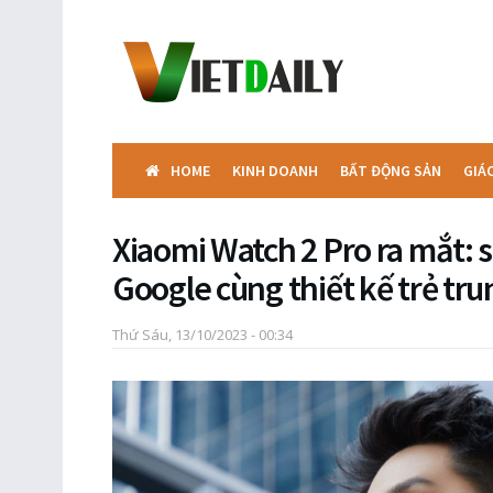
HOME
KINH DOANH
BẤT ĐỘNG SẢN
GIÁ
Xiaomi Watch 2 Pro ra mắt: 
Google cùng thiết kế trẻ tru
Thứ Sáu, 13/10/2023 - 00:34