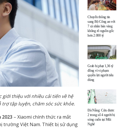
Chuyển thông tin
sang Bộ Công an với
7 cá nhân bán vàng
không rõ nguồn gốc
hơn 2.000 tỷ
Grab bị phạt 1,36 tỷ
đồng vì vi phạm
quyền lợi người tiêu
dùng
iới thiệu với nhiều cải tiến về hệ
hỗ trợ tập luyện, chăm sóc sức khỏe.
Đà Nẵng: Cứu được
2 trong số 4 người bị
m 2023
– Xiaomi chính thức ra mắt
sóng cuốn tại Mũi
ị trường Việt Nam. Thiết bị sử dụng
Nghê