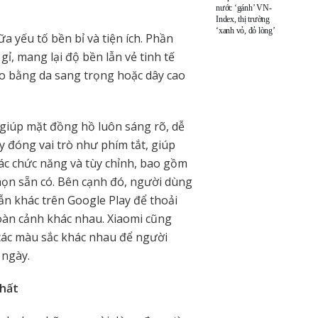
nước ‘gánh’ VN-
Index, thị trường
‘xanh vỏ, đỏ lòng’
a yếu tố bền bỉ và tiện ích. Phần
, mang lại độ bền lẫn vẻ tinh tế
eo bằng da sang trọng hoặc dây cao
giúp mặt đồng hồ luôn sáng rõ, dễ
 đóng vai trò như phím tắt, giúp
ác chức năng và tùy chỉnh, bao gồm
họn sẵn có. Bên cạnh đó, người dùng
ẫn khác trên Google Play để thoải
oàn cảnh khác nhau. Xiaomi cũng
 các màu sắc khác nhau để người
 ngày.
chất