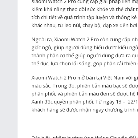
Xiaomi Watch 2 Pro cung cấp giải pháp liền 
kiếm khả năng theo dõi sức khỏe và thể chất
tích chi tiết về quá trình tập luyện và thống k
khác nhau, từ leo núi, chạy bộ, đạp xe đến bơi
Ngoài ra, Xiaomi Watch 2 Pro còn cung cấp nhi
giấc ngủ, giúp người dùng hiểu được kiểu ngủ 
thành phần cơ thể giúp người dùng đưa ra quy
thể dục, lựa chọn lối sống, góp phần cải thiệ
Xiaomi Watch 2 Pro mở bán tại Việt Nam với gi
màu sắc. Trong đó, phiên bản màu bạc sẽ đư
phân phối, và phiên bản màu đen sẽ được hệ 
Xanh độc quyền phân phối. Từ ngày 13 – 22/10
khách hàng sẽ được nhận ngay chương trình 