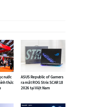
ọc nước
ASUS Republic of Gamers
ính thức
ra mắt ROG Strix SCAR 18
m
2026 tại Việt Nam