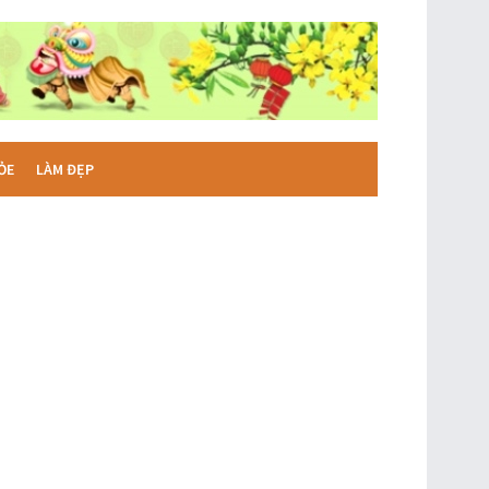
ỎE
LÀM ĐẸP