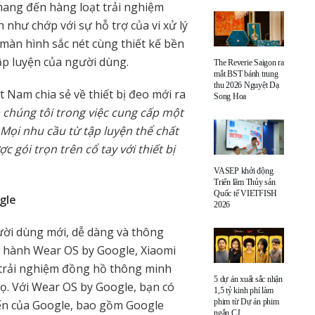
mang đến hàng loạt trải nghiệm
h như chớp với sự hỗ trợ của vi xử lý
màn hình sắc nét cùng thiết kế bền
ập luyện của người dùng.
The Reverie Saigon ra
mắt BST bánh trung
thu 2026 Nguyệt Dạ
 Nam chia sẻ về thiết bị đeo mới ra
Song Hoa
 chúng tôi trong việc cung cấp một
. Mọi nhu cầu từ tập luyện thể chất
gói trọn trên cổ tay với thiết bị
VASEP khởi động
Triển lãm Thủy sản
Quốc tế VIETFISH
gle
2026
ời dùng mới, dễ dàng và thông
u hành Wear OS by Google, Xiaomi
 trải nghiệm đồng hồ thông minh
5 dự án xuất sắc nhận
họ. Với Wear OS by Google, bạn có
1,5 tỷ kinh phí làm
phim từ Dự án phim
ến của Google, bao gồm Google
ngắn CJ