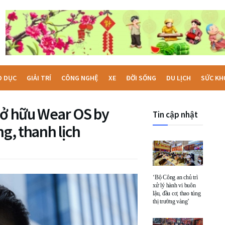
O DỤC
GIẢI TRÍ
CÔNG NGHỆ
XE
ĐỜI SỐNG
DU LỊCH
SỨC KH
sở hữu Wear OS by
Tin cập nhật
ng, thanh lịch
‘Bộ Công an chủ trì
xử lý hành vi buôn
lậu, đầu cơ, thao túng
thị trường vàng’