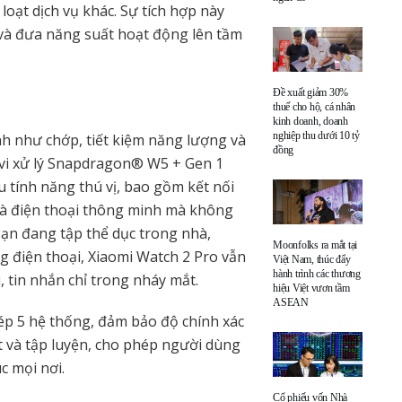
loạt dịch vụ khác. Sự tích hợp này
 và đưa năng suất hoạt động lên tầm
Đề xuất giảm 30%
thuế cho hộ, cá nhân
kinh doanh, doanh
nghiệp thu dưới 10 tỷ
h như chớp, tiết kiệm năng lượng và
đồng
vi xử lý Snapdragon® W5 + Gen 1
u tính năng thú vị, bao gồm kết nối
 và điện thoại thông minh mà không
ạn đang tập thể dục trong nhà,
Moonfolks ra mắt tại
g điện thoại, Xiaomi Watch 2 Pro vẫn
Việt Nam, thúc đẩy
hành trình các thương
 tin nhắn chỉ trong nháy mắt.
hiệu Việt vươn tầm
ASEAN
p 5 hệ thống, đảm bảo độ chính xác
ất và tập luyện, cho phép người dùng
c mọi nơi.
Cổ phiếu vốn Nhà