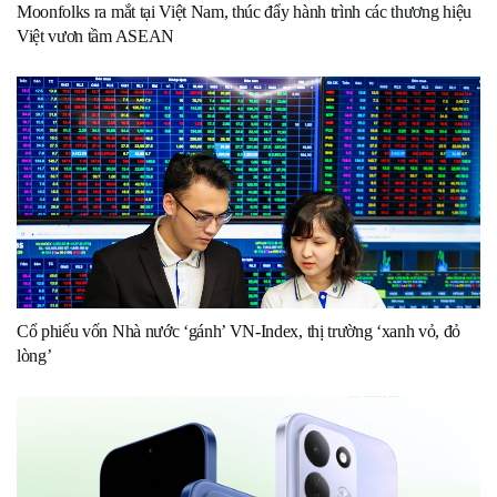
Moonfolks ra mắt tại Việt Nam, thúc đẩy hành trình các thương hiệu
Việt vươn tầm ASEAN
Cổ phiếu vốn Nhà nước ‘gánh’ VN-Index, thị trường ‘xanh vỏ, đỏ
lòng’