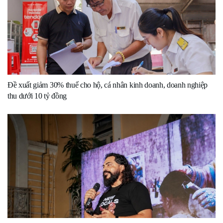
Đề xuất giảm 30% thuế cho hộ, cá nhân kinh doanh, doanh nghiệp
thu dưới 10 tỷ đồng