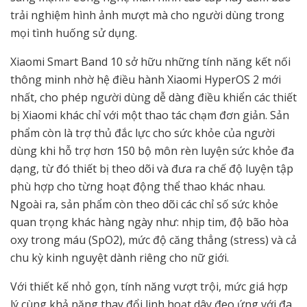
trải nghiệm hình ảnh mượt mà cho người dùng trong
mọi tình huống sử dụng.
Xiaomi Smart Band 10 sở hữu những tính năng kết nối
thông minh nhờ hệ điều hành Xiaomi HyperOS 2 mới
nhất, cho phép người dùng dễ dàng điều khiển các thiết
bị Xiaomi khác chỉ với một thao tác chạm đơn giản. Sản
phẩm còn là trợ thủ đắc lực cho sức khỏe của người
dùng khi hỗ trợ hơn 150 bộ môn rèn luyện sức khỏe đa
dạng, từ đó thiết bị theo dõi và đưa ra chế độ luyện tập
phù hợp cho từng hoạt động thể thao khác nhau.
Ngoài ra, sản phẩm còn theo dõi các chỉ số sức khỏe
quan trọng khác hàng ngày như: nhịp tim, độ bão hòa
oxy trong máu (SpO
2
), mức độ căng thẳng (stress) và cả
chu kỳ kinh nguyệt dành riêng cho nữ giới.
Với thiết kế nhỏ gọn, tính năng vượt trội, mức giá hợp
lý cùng khả năng thay đổi linh hoạt dây đeo ứng với đa