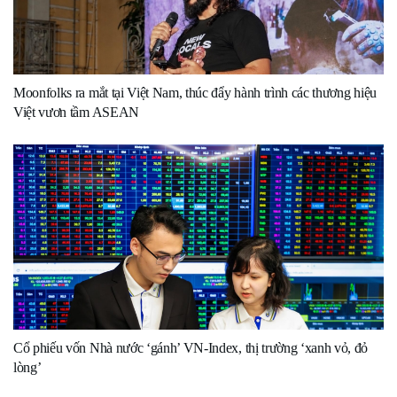
Moonfolks ra mắt tại Việt Nam, thúc đẩy hành trình các thương hiệu
Việt vươn tầm ASEAN
Cổ phiếu vốn Nhà nước ‘gánh’ VN-Index, thị trường ‘xanh vỏ, đỏ
lòng’