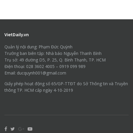
VietDaily.vn
Quản lý nội dung: Phạm Đức Quỳnh
Trưởng ban biên tập: Nhà báo Nguyễn Thanh Bình
Trụ sở: 49 đường D5, P. 25, Q. Bình Thạnh, TP. HCM
Điện thoại: 028 3602 4005 – 0919 099 989
Email: ducquynh001@gmail.com
Giấy phép hoạt động số 65/GP-TTĐT do Sở Thông tin và Truyền
thông TP. HCM cấp ngày 4-10-2019