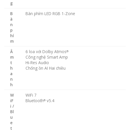
g
B
Bàn phím LED RGB 1-Zone
à
n
p
hí
m
Â
6 loa với Dolby Atmos
®
m
Công nghệ Smart Amp
t
Hi-Res Audio
h
Chống ồn AI Hai chiều
a
n
h
W
WiFi 7
iF
Bluetooth
v5.4
®
i /
Bl
u
e
t