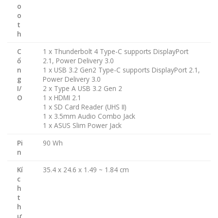
o
o
t
h
C
1 x Thunderbolt 4 Type-C supports DisplayPort
ổ
2.1, Power Delivery 3.0
n
1 x USB 3.2 Gen2 Type-C supports DisplayPort 2.1,
g
Power Delivery 3.0
I/
2 x Type A USB 3.2 Gen 2
O
1 x HDMI 2.1
1 x SD Card Reader (UHS II)
1 x 3.5mm Audio Combo Jack
1 x ASUS Slim Power Jack
Pi
90 Wh
n
Kí
35.4 x 24.6 x 1.49 ~ 1.84 cm
c
h
t
h
ư