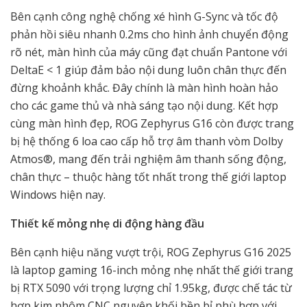
Bên cạnh công nghệ chống xé hình G-Sync và tốc độ
phản hồi siêu nhanh 0.2ms cho hình ảnh chuyển động
rõ nét, màn hình của máy cũng đạt chuẩn Pantone với
DeltaE < 1 giúp đảm bảo nội dung luôn chân thực đến
đừng khoảnh khắc. Đây chính là màn hình hoàn hảo
cho các game thủ và nhà sáng tạo nội dung. Kết hợp
cùng màn hình đẹp, ROG Zephyrus G16 còn được trang
bị hệ thống 6 loa cao cấp hỗ trợ âm thanh vòm Dolby
Atmos®, mang đến trải nghiệm âm thanh sống động,
chân thực – thuộc hàng tốt nhất trong thế giới laptop
Windows hiện nay.
Thiết kế mỏng nhẹ di động hàng đầu
Bên cạnh hiệu năng vượt trội, ROG Zephyrus G16 2025
là laptop gaming 16-inch mỏng nhẹ nhất thế giới trang
bị RTX 5090 với trọng lượng chỉ 1.95kg, được chế tác từ
hợp kim nhôm CNC nguyên khối bền bỉ phù hợp với