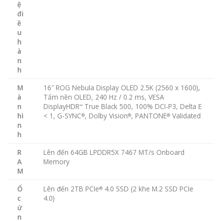
ệ
đi
ề
u
h
à
n
h
M
16″ ROG Nebula Display OLED 2.5K (2560 x 1600),
à
Tấm nền OLED, 240 Hz / 0.2 ms, VESA
n
DisplayHDR
True Black 500, 100% DCI-P3, Delta E
™
hì
< 1, G-SYNC
, Dolby Vision
, PANTONE
Validated
®
®
®
n
h
R
Lên đến 64GB LPDDR5X 7467 MT/s Onboard
A
Memory
M
Ổ
Lên đến 2TB PCIe
4.0 SSD (2 khe M.2 SSD PCIe
®
c
4.0)
ứ
n