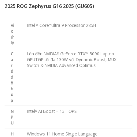
2025 ROG Zephyrus G16 2025 (GU605)
Vi
Intel
Core
Ultra 9 Processor 285H
®
™
x
ử
lý
C
Lên đến NVIDIA
GeForce RTX™ 5090 Laptop
®
a
GPUTGP tối đa 130W với Dynamic Boost, MUX
r
Switch & NVIDIA Advanced Optimus
d
đ
ồ
h
o
ạ
N
Intel
AI Boost – 13 TOPS
®
P
U
H
Windows 11 Home Single Language