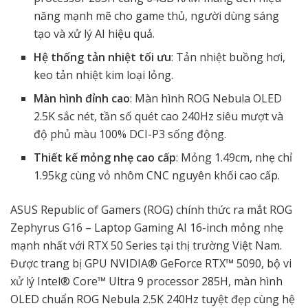
năng mạnh mẽ cho game thủ, người dùng sáng
tạo và xử lý AI hiệu quả.
Hệ thống tản nhiệt tối ưu
: Tản nhiệt buồng hơi,
keo tản nhiệt kim loại lỏng.
Màn hình đỉnh cao
: Màn hình ROG Nebula OLED
2.5K sắc nét, tần số quét cao 240Hz siêu mượt và
độ phủ màu 100% DCI-P3 sống động.
Thiết kế mỏng nhẹ cao cấp
: Mỏng 1.49cm, nhẹ chỉ
1.95kg cùng vỏ nhôm CNC nguyên khối cao cấp.
ASUS Republic of Gamers (ROG) chính thức ra mắt ROG
Zephyrus G16 – Laptop Gaming AI 16-inch mỏng nhẹ
mạnh nhất với RTX 50 Series tại thị trường Việt Nam.
Được trang bị GPU NVIDIA® GeForce RTX™ 5090, bộ vi
xử lý Intel® Core™ Ultra 9 processor 285H, màn hình
OLED chuẩn ROG Nebula 2.5K 240Hz tuyệt đẹp cùng hệ