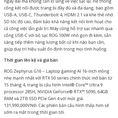
ngày dài mà không cần lo lắng về việc sạc lại. Hệ thống
cổng kết nối được trang bị đầy đủ và đa dạng, bao gồm
USB-A, USB-C, Thunderbolt 4, HDMI 2.1 và khe thẻ nhớ
SD tốc độ cao, đảm bảo khả năng kết nối linh hoạt cho
cả công việc lẫn giải trí. Máy cũng hỗ trợ sạc nhanh qua
cổng USB-C với bộ sạc ROG 100W nhỏ gọn đi kèm, sẵn
sàng tiếp thêm năng lượng bất cứ khi nào bạn cần,
giúp duy trì hiệu suất ổn định trong mọi tình huống.
Thời gian lên kệ và giá bán
ROG Zephyrus G16 – Laptop gaming AI 16-inch mỏng
nhẹ mạnh nhất với RTX 50 series chính thức mở bán từ
15 tháng 4, trang bị cấu hình Intel® Core™ Ultra 9
processor 285H, NVIDIA GeForce® RTX™ 5090, 64GB
RAM và 2TB SSD PCIe Gen 4 với mức giá
131,990,000VNĐ. Các phiên bản cấu hình thấp hơn sẽ
sớm ra mắt trong thời gian tới.