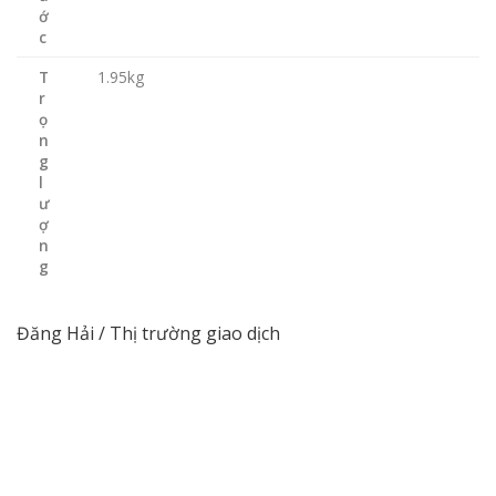
ớ
c
T
1.95kg
r
ọ
n
g
l
ư
ợ
n
g
Đăng Hải / Thị trường giao dịch