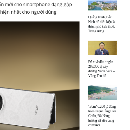
uẩn mới cho smartphone dạng gập
hiện nhất cho người dùng.
Quảng Ninh, Bắc
Ninh đủ điều kiện là
thành phố trực thuộc
Trung ương
Đề xuất đầu tư gần
288.300 tỷ xây
đường Vành đai 5 –
Vùng Thủ đô
‘Bơm’ 6.200 tỷ đồng
hoàn thiện Cảng Liên
Chiểu, Đà Nẵng
hướng tới siêu cảng
container