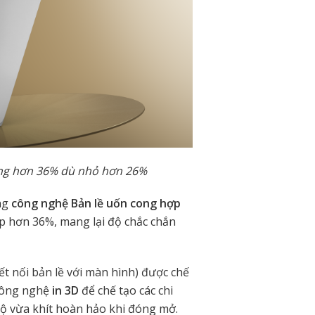
ứng hơn 36% dù nhỏ hơn 26%
ng
công nghệ Bản lề uốn cong hợp
p hơn 36%, mang lại độ chắc chắn
ết nối bản lề với màn hình) được chế
công nghệ
in 3D
để chế tạo các chi
ó độ vừa khít hoàn hảo khi đóng mở.