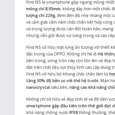
Find N5 là smartphone gập ngang mỏng nhất th
mỏng chỉ 8,93mm
, không dày hơn một chiếc đ
lượng chỉ 229g
, đem đến độ nhẹ nhàng một cá
và cảm giác cầm nắm chắc chắn kết hợp cùng cá
và trọng lượng được cân đối hoàn hảo, mang l
nhưng vẫn giữ được sự sang trọng và cao cấp
Find N5 sở hữu mặt lưng ấn tượng với thiết k
đặc trưng của OPPO. Không chỉ hé lộ
Hệ thốn
bên trong, vòng tròn này còn tôn lên vẻ đẹp 
đặt trên chất liệu sợi thủy tinh cao cấp dùng 
Find N5 sở hữu bộ khung chắc chắn làm từ
hợ
tăng 30% độ bền so với thế hệ trước
. Màn hì
nanocrystal
siêu bền,
nâng cao khả năng chốn
Không chỉ sở hữu vẻ đẹp tinh tế và độ bền vượ
smartphone gập đầu tiên trên thế giới đạt 
khả năng chống nước
IPX8
thông thường, thi