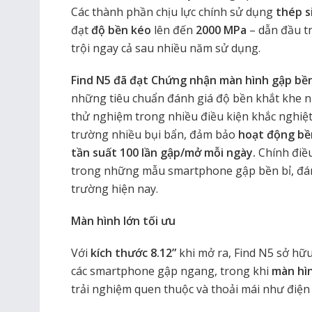
Các thành phần chịu lực chính sử dụng
thép s
đạt
độ bền kéo
lên đến
2000 MPa
– dẫn đầu t
trội ngay cả sau nhiều năm sử dụng.
Find N5 đã đạt Chứng nhận màn hình gập bền
những tiêu chuẩn đánh giá độ bền khắt khe nh
thử nghiệm trong nhiều điều kiện khắc nghiệt
trường nhiều bụi bẩn, đảm bảo
hoạt động bền
tần suất 100 lần gập/mở mỗi ngày.
Chính điề
trong những mẫu smartphone gập bền bỉ, đáng
trường hiện nay.
Màn hình lớn tối ưu
Với
kích thước 8.12”
khi mở ra, Find N5 sở hữ
các smartphone gập ngang, trong khi
màn hìn
trải nghiệm quen thuộc và thoải mái như điện