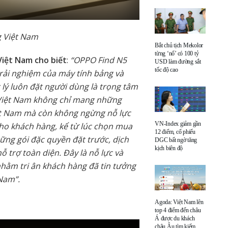
g Việt Nam
Bắt chủ tịch Mekolor
từng ‘nổ’ có 100 tỷ
iệt Nam cho biết
:
“OPPO Find N5
USD làm đường sắt
tốc độ cao
rải nghiệm của máy tính bảng và
t lý luôn đặt người dùng là trọng tâm
 Việt Nam không chỉ mang những
iệt Nam mà còn không ngừng nỗ lực
VN-Index giảm gần
cho khách hàng, kể từ lúc chọn mua
12 điểm, cổ phiếu
ững gói đặc quyền đặt trước, dịch
DGC bất ngờ tăng
kịch biên độ
ỗ trợ toàn diện. Đây là nỗ lực và
hằm tri ân khách hàng đã tin tưởng
Nam”.
Agoda: Việt Nam lên
top 4 điểm đến châu
Á được du khách
châu Âu tìm kiếm