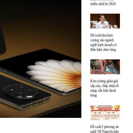
nhiều nhất hè 2026
Đề xuất đưa kim
cương vào ngành
nghề kinh doanh có
điều kiện như vàng
Kim cương giảm giá
sập sàn, chấp nhận lỗ
nặng vẫn khó thoát
hàng
Đề xuất 2 phương án
nghỉ Tết Nguyên đán