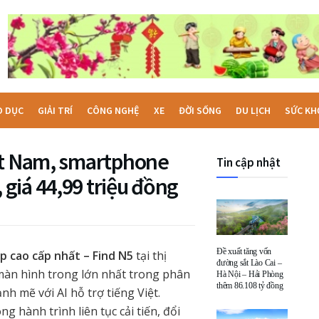
O DỤC
GIẢI TRÍ
CÔNG NGHỆ
XE
ĐỜI SỐNG
DU LỊCH
SỨC KH
ệt Nam, smartphone
Tin cập nhật
giá 44,99 triệu đồng
Đề xuất tăng vốn
ập cao cấp nhất – Find N5
tại thị
đường sắt Lào Cai –
màn hình trong lớn nhất trong phân
Hà Nội – Hải Phòng
thêm 86.108 tỷ đồng
nh mẽ với AI hỗ trợ tiếng Việt.
ng hành trình liên tục cải tiến, đổi