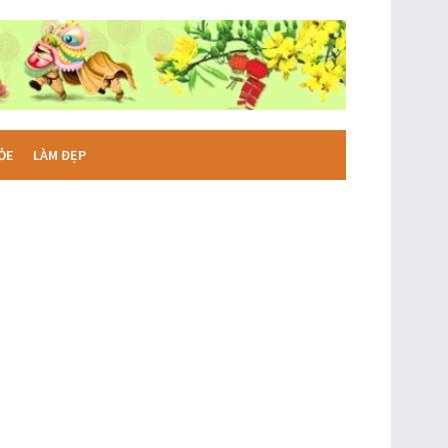
ỎE
LÀM ĐẸP