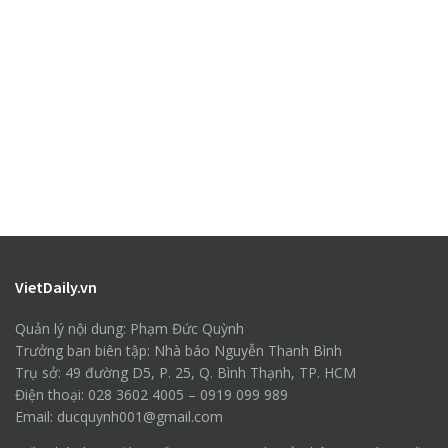
VietDaily.vn
Quản lý nội dung: Phạm Đức Quỳnh
Trưởng ban biên tập: Nhà báo Nguyễn Thanh Bình
Trụ sở: 49 đường D5, P. 25, Q. Bình Thạnh, TP. HCM
Điện thoại: 028 3602 4005 – 0919 099 989
Email: ducquynh001@gmail.com