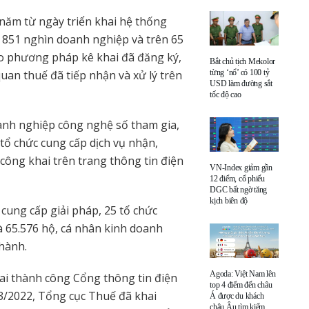
năm từ ngày triển khai hệ thống
 851 nghìn doanh nghiệp và trên 65
o phương pháp kê khai đã đăng ký,
Bắt chủ tịch Mekolor
an thuế đã tiếp nhận và xử lý trên
từng ‘nổ’ có 100 tỷ
USD làm đường sắt
tốc độ cao
anh nghiệp công nghệ số tham gia,
tổ chức cung cấp dịch vụ nhận,
công khai trên trang thông tin điện
VN-Index giảm gần
12 điểm, cổ phiếu
DGC bất ngờ tăng
kịch biên độ
cung cấp giải pháp, 25 tổ chức
à 65.576 hộ, cá nhân kinh doanh
hành.
Agoda: Việt Nam lên
i thành công Cổng thông tin điện
top 4 điểm đến châu
/2022, Tổng cục Thuế đã khai
Á được du khách
châu Âu tìm kiếm