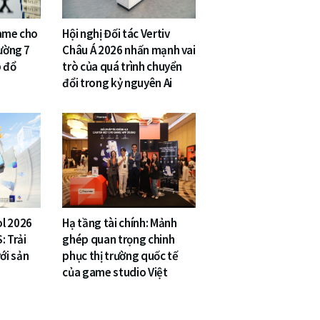
game cho
Hội nghị Đối tác Vertiv
rường 7
Châu Á 2026 nhấn mạnh vai
p đổ
trò của quá trình chuyển
đổi trong kỷ nguyên Ai
l 2026
Hạ tầng tài chính: Mảnh
: Trải
ghép quan trọng chinh
ới sản
phục thị trường quốc tế
của game studio Việt