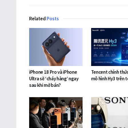
Related
Posts
iPhone 18 Pro và iPhone
Tencent chính thứ
Ultra sẽ ‘cháy hàng’ ngay
mô hình Hy3 trên 
sau khi mở bán?