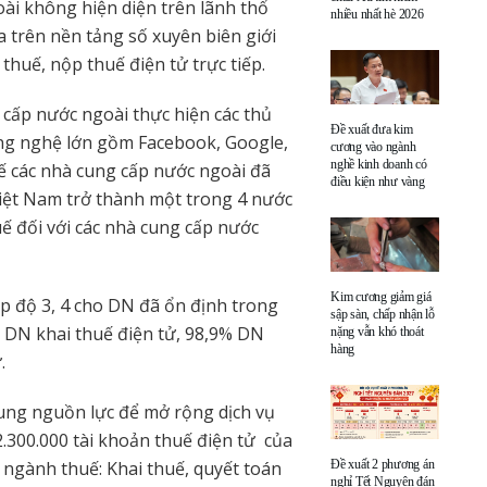
i không hiện diện trên lãnh thổ
nhiều nhất hè 2026
trên nền tảng số xuyên biên giới
 thuế, nộp thuế điện tử trực tiếp.
 cấp nước ngoài thực hiện các thủ
Đề xuất đưa kim
ông nghệ lớn gồm Facebook, Google,
cương vào ngành
nghề kinh doanh có
uế các nhà cung cấp nước ngoài đã
điều kiện như vàng
Việt Nam trở thành một trong 4 nước
ế đối với các nhà cung cấp nước
Kim cương giảm giá
ấp độ 3, 4 cho DN đã ổn định trong
sập sàn, chấp nhận lỗ
 DN khai thuế điện tử, 98,9% DN
nặng vẫn khó thoát
hàng
.
ung nguồn lực để mở rộng dịch vụ
2.300.000 tài khoản thuế điện tử của
 ngành thuế: Khai thuế, quyết toán
Đề xuất 2 phương án
nghỉ Tết Nguyên đán