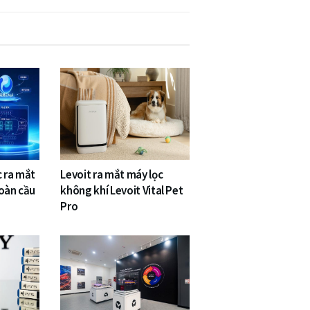
c ra mắt
Levoit ra mắt máy lọc
toàn cầu
không khí Levoit Vital Pet
Pro