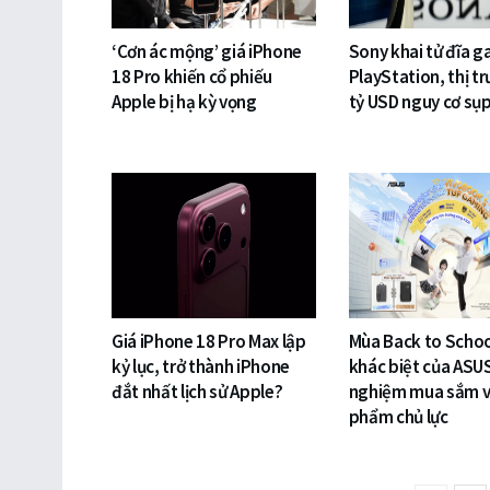
‘Cơn ác mộng’ giá iPhone
Sony khai tử đĩa 
18 Pro khiến cổ phiếu
PlayStation, thị t
Apple bị hạ kỳ vọng
tỷ USD nguy cơ sụ
Giá iPhone 18 Pro Max lập
Mùa Back to Schoo
kỷ lục, trở thành iPhone
khác biệt của ASUS
đắt nhất lịch sử Apple?
nghiệm mua sắm v
phẩm chủ lực