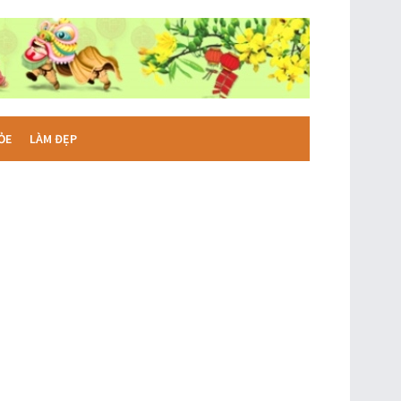
ỎE
LÀM ĐẸP