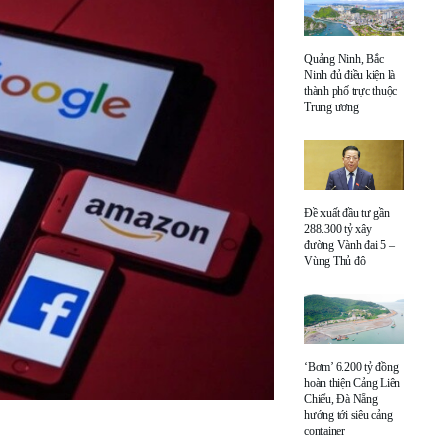
Quảng Ninh, Bắc
Ninh đủ điều kiện là
thành phố trực thuộc
Trung ương
Đề xuất đầu tư gần
288.300 tỷ xây
đường Vành đai 5 –
Vùng Thủ đô
‘Bơm’ 6.200 tỷ đồng
hoàn thiện Cảng Liên
Chiểu, Đà Nẵng
hướng tới siêu cảng
container