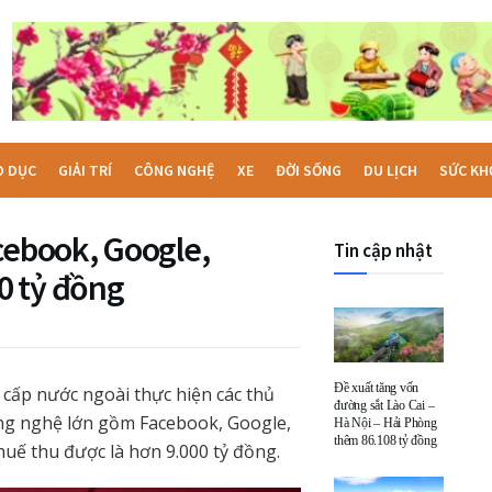
O DỤC
GIẢI TRÍ
CÔNG NGHỆ
XE
ĐỜI SỐNG
DU LỊCH
SỨC KH
cebook, Google,
Tin cập nhật
0 tỷ đồng
Đề xuất tăng vốn
 cấp nước ngoài thực hiện các thủ
đường sắt Lào Cai –
ông nghệ lớn gồm Facebook, Google,
Hà Nội – Hải Phòng
thêm 86.108 tỷ đồng
thuế thu được là hơn 9.000 tỷ đồng.