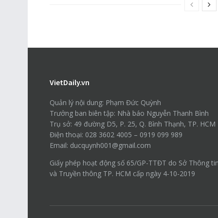
VietDaily.vn
Quản lý nội dung: Phạm Đức Quỳnh
Trưởng ban biên tập: Nhà báo Nguyễn Thanh Bình
Trụ sở: 49 đường D5, P. 25, Q. Bình Thạnh, TP. HCM
Điện thoại: 028 3602 4005 – 0919 099 989
Email: ducquynh001@gmail.com
Giấy phép hoạt động số 65/GP-TTĐT do Sở Thông ti
và Truyền thông TP. HCM cấp ngày 4-10-2019