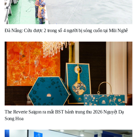
Đà Nẵng: Cứu được 2 trong số 4 người bị sóng cuốn tại Mũi Nghê
The Reverie Saigon ra mắt BST bánh trung thu 2026 Nguyệt Dạ
Song Hoa