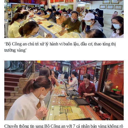
‘Bộ Công an chủ trì xử lý hành vi buôn lậu, đầu cơ, thao túng thị
trường vàng’
Chuyển thông tin sang Bộ Công an với 7 cá nhân bán vàng không rõ