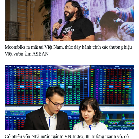
Moonfolks ra mắt tại Việt Nam, thúc đẩy hành trình các thương hiệu
Việt vươn tầm ASEAN
Cổ phiếu vốn Nhà nước ‘gánh’ VN-Index, thị trường ‘xanh vỏ, đỏ