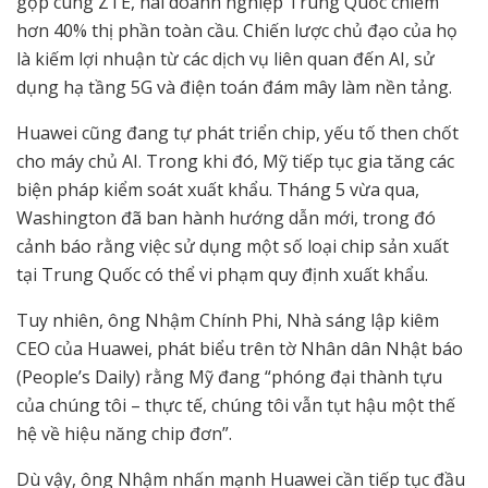
gộp cùng ZTE, hai doanh nghiệp Trung Quốc chiếm
hơn 40% thị phần toàn cầu. Chiến lược chủ đạo của họ
là kiếm lợi nhuận từ các dịch vụ liên quan đến AI, sử
dụng hạ tầng 5G và điện toán đám mây làm nền tảng.
Huawei cũng đang tự phát triển chip, yếu tố then chốt
cho máy chủ AI. Trong khi đó, Mỹ tiếp tục gia tăng các
biện pháp kiểm soát xuất khẩu. Tháng 5 vừa qua,
Washington đã ban hành hướng dẫn mới, trong đó
cảnh báo rằng việc sử dụng một số loại chip sản xuất
tại Trung Quốc có thể vi phạm quy định xuất khẩu.
Tuy nhiên, ông Nhậm Chính Phi, Nhà sáng lập kiêm
CEO của Huawei, phát biểu trên tờ Nhân dân Nhật báo
(People’s Daily) rằng Mỹ đang “phóng đại thành tựu
của chúng tôi – thực tế, chúng tôi vẫn tụt hậu một thế
hệ về hiệu năng chip đơn”.
Dù vậy, ông Nhậm nhấn mạnh Huawei cần tiếp tục đầu