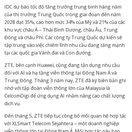
IDC dự báo tốc độ tăng trưởng trung bình hàng năm
của thị trường Trung Quốc trong giai đoạn đến năm
2028 đạt 35%, cao hơn mức 34% của Mỹ và 21% của các
khu vực châu Á – Thái Bình Dương, châu Âu, Trung
Đông và châu Phi. Các công ty Trung Quốc dự kiến sẽ
tập trung vào việc chiếm lĩnh nhu cầu đang tăng mạnh
tại các quốc gia Vành đai và Con đường.
ZTE, bên cạnh Huawei, cũng đang tận dụng nhu cầu
đối với AI và hạ tầng viễn thông tại Đông Nam Á và
Trung Đông. Tháng 3 năm nay, ZTE đã ký biên bản ghi
nhớ với tập đoàn viễn thông lớn của Malaysia là
CelcomDigi để ứng dụng AI nhằm nâng cao chất lượng
dịch vụ.
Đến tháng 5, ZTE tiếp tục công bố mối quan hệ hợp tác
với XLSmart Telecom Sejahtera – một doanh nghiệp
viễn thông lớn tại Đông Nam Á. Mối hợp tác này bao