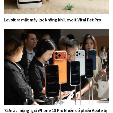
Levoit ra mắt máy lọc không khí Levoit Vital Pet Pro
‘Cơn ác mộng’ giá iPhone 18 Pro khiến cổ phiếu Apple bị