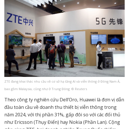
ZTE đang khai thác nhu cầu về cơ sở hạ tầng AI và viễn thông ở Đông Nam Á,
bao gồm Malaysia, cũng như ở Trung Đông. © Reuters
Theo công ty nghiên cứu Dell’Oro, Huawei là đơn vị dẫn
đầu toàn cầu về doanh thu thiết bị viễn thông trong
năm 2024, với thị phần 31%, gấp đôi so với các đối thủ
như Ericsson (Thụy Điển) hay Nokia (Phần Lan). Cộng