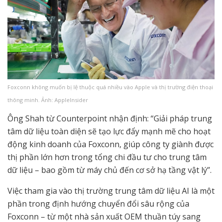
Foxconn không muốn bị lệ thuộc quá nhiều vào Apple và thị trường điện thoại
thông minh. Ảnh: AppleInsider
Ông Shah từ Counterpoint nhận định: “Giải pháp trung
tâm dữ liệu toàn diện sẽ tạo lực đẩy mạnh mẽ cho hoạt
động kinh doanh của Foxconn, giúp công ty giành được
thị phần lớn hơn trong tổng chi đầu tư cho trung tâm
dữ liệu – bao gồm từ máy chủ đến cơ sở hạ tầng vật lý”.
Việc tham gia vào thị trường trung tâm dữ liệu AI là một
phần trong định hướng chuyển đổi sâu rộng của
Foxconn – từ một nhà sản xuất OEM thuần túy sang