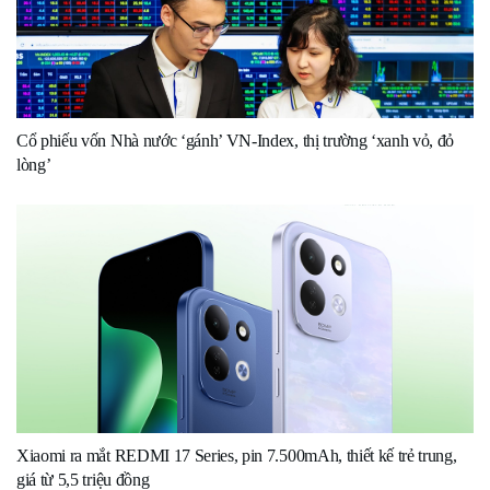
Cổ phiếu vốn Nhà nước ‘gánh’ VN-Index, thị trường ‘xanh vỏ, đỏ
lòng’
Xiaomi ra mắt REDMI 17 Series, pin 7.500mAh, thiết kế trẻ trung,
giá từ 5,5 triệu đồng