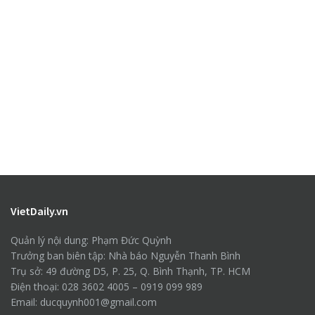
VietDaily.vn
Quản lý nội dung: Phạm Đức Quỳnh
Trưởng ban biên tập: Nhà báo Nguyễn Thanh Bình
Trụ sở: 49 đường D5, P. 25, Q. Bình Thạnh, TP. HCM
Điện thoại: 028 3602 4005 – 0919 099 989
Email: ducquynh001@gmail.com