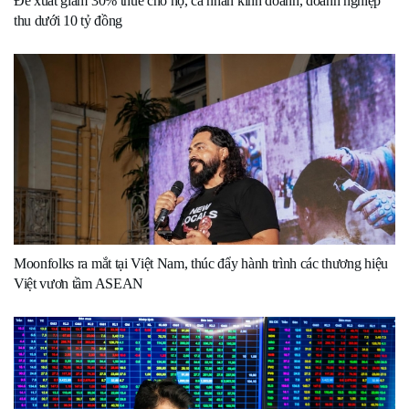
Đề xuất giảm 30% thuế cho hộ, cá nhân kinh doanh, doanh nghiệp
thu dưới 10 tỷ đồng
Moonfolks ra mắt tại Việt Nam, thúc đẩy hành trình các thương hiệu
Việt vươn tầm ASEAN