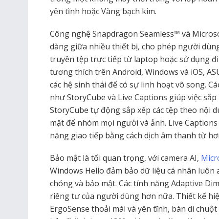
yên tĩnh hoặc Vàng bạch kim.
Công nghệ Snapdragon Seamless™ và Microsof
dàng giữa nhiều thiết bị, cho phép người dùng
truyền tệp trực tiếp từ laptop hoặc sử dụng 
tương thích trên Android, Windows và iOS, AS
các hệ sinh thái để có sự linh hoạt vô song. C
như StoryCube và Live Captions giúp việc sắp 
StoryCube tự động sắp xếp các tệp theo nội
mặt để nhóm mọi người và ảnh. Live Captions 
năng giao tiếp bằng cách dịch âm thanh từ h
Bảo mật là tối quan trọng, với camera AI,
Micr
Windows Hello đảm bảo dữ liệu cá nhân luôn 
chóng và bảo mật. Các tính năng Adaptive Di
riêng tư của người dùng hơn nữa. Thiết kế hi
ErgoSense thoải mái và yên tĩnh, bàn di chuột 