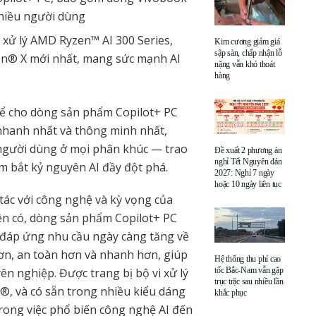
nhiều người dùng
 xử lý AMD Ryzen™ AI 300 Series,
Kim cương giảm giá
sập sàn, chấp nhận lỗ
gon® X mới nhất, mang sức mạnh AI
nặng vẫn khó thoát
hàng
ể cho dòng sản phẩm Copilot+ PC
nhanh nhất và thông minh nhất,
 người dùng ở mọi phân khúc — trao
Đề xuất 2 phương án
nghỉ Tết Nguyên đán
m bắt kỷ nguyên AI đầy đột phá.
2027: Nghỉ 7 ngày
hoặc 10 ngày liên tục
 tác với công nghệ và kỳ vọng của
ên có, dòng sản phẩm Copilot+ PC
ể đáp ứng nhu cầu ngày càng tăng về
hơn, an toàn hơn và nhanh hơn, giúp
Hệ thống thu phí cao
ên nghiệp. Được trang bị bộ vi xử lý
tốc Bắc-Nam vẫn gặp
trục trặc sau nhiều lần
l®, và có sẵn trong nhiều kiểu dáng
khắc phục
rong việc phổ biến công nghệ AI đến