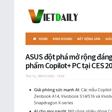
HOME
KINH DOANH
BẤT ĐỘNG SẢN
GIÁ
ASUS đột phá mở rộng đáng
phẩm Copilot+ PC tại CES 2
Thứ Tư, 08/01/2025 - 13:02
Giải phóng sức mạnh AI:
Các mẫu Copilot
Zenbook A14, Vivobook S14/S16 và Vivobo
Snapdragon X-series
AI cho mọi người:
Mở rộng nhiều dòng Co