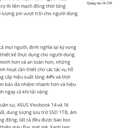
Quang vào 14-15/8
rợ AI liền mạch đồng thời tăng
i lượng pin vượt trội cho người dùng
cả mọi người, định nghĩa lại kỳ vọng
thiết kế thực dụng cho người dùng.
 minh hơn và an toàn hơn, những
nh hoạt cần thiết cho các tác vụ hỗ
ng cấp hiệu suất tăng 44% và thời
ảm bảo đa nhiệm nhanh hơn và hiệu
nh ngay cả khi tải nặng.
uân sự, ASUS Vivobook 14 và 16
6GB, dung lượng lưu trữ SSD 1TB, âm
g động, tất cả đều được bao bọc
 thiện màu Bạc mát mẻ, Xanh lam