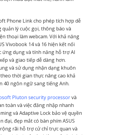
t Phone Link cho phép tích hợp dễ
 quản lý cuộc gọi, thông báo và
điện thoại làm webcam. Với khả năng
US Vivobook 14 và 16 hiện kết nối
ác ứng dụng và tính năng hỗ trợ AI
xếp và giao tiếp dễ dàng hơn.
 dung và sử dụng nhận dạng khuôn
theo thời gian thực nâng cao khả
ơn 40 ngôn ngữ sang tiếng Anh.
osoft Pluton security processor
và
an toàn và việc đăng nhập nhanh
mming và Adaptive Lock bảo vệ quyền
ện đại, đẹp mắt có bàn phím ASUS
rộng rãi hỗ trợ cử chỉ trực quan và