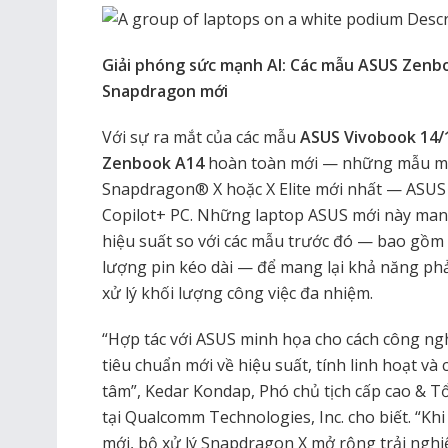
Giải phóng sức mạnh AI: Các mẫu ASUS Zenbo
Snapdragon mới
Với sự ra mắt của các mẫu
ASUS Vivobook 14/
Zenbook A14
hoàn toàn mới — những mẫu máy 
Snapdragon® X hoặc X Elite mới nhất — ASUS
Copilot+ PC. Những laptop ASUS mới này man
hiệu suất so với các mẫu trước đó — bao gồm 
lượng pin kéo dài — để mang lại khả năng phản 
xử lý khối lượng công việc đa nhiệm.
“Hợp tác với ASUS minh họa cho cách công n
tiêu chuẩn mới về hiệu suất, tính linh hoạt và 
tâm”, Kedar Kondap, Phó chủ tịch cấp cao & T
tại Qualcomm Technologies, Inc. cho biết. “Kh
mới, bộ xử lý Snapdragon X mở rộng trải ngh