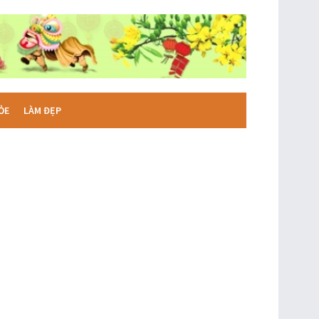
ỎE
LÀM ĐẸP