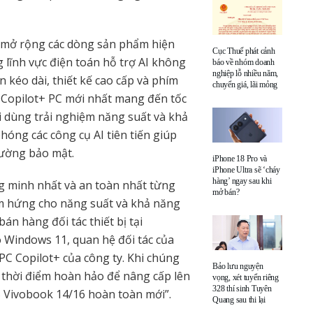
à mở rộng các dòng sản phẩm hiện
Cục Thuế phát cảnh
 lĩnh vực điện toán hỗ trợ AI không
báo về nhóm doanh
nghiệp lỗ nhiều năm,
n kéo dài, thiết kế cao cấp và phím
chuyển giá, lãi mỏng
 Copilot+ PC mới nhất mang đến tốc
 dùng trải nghiệm năng suất và khả
hóng các công cụ AI tiên tiến giúp
cường bảo mật.
iPhone 18 Pro và
iPhone Ultra sẽ ‘cháy
hàng’ ngay sau khi
g minh nhất và an toàn nhất từng
mở bán?
cảm hứng cho năng suất và khả năng
án hàng đối tác thiết bị tại
ho Windows 11, quan hệ đối tác của
PC Copilot+ của công ty. Khi chúng
Bảo lưu nguyện
à thời điểm hoàn hảo để nâng cấp lên
vọng, xét tuyển riêng
328 thí sinh Tuyên
 Vivobook 14/16 hoàn toàn mới”.
Quang sau thi lại