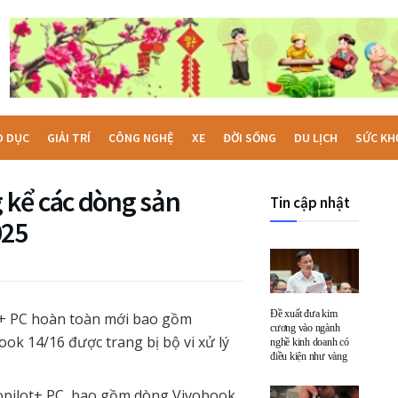
O DỤC
GIẢI TRÍ
CÔNG NGHỆ
XE
ĐỜI SỐNG
DU LỊCH
SỨC KH
 kể các dòng sản
Tin cập nhật
025
Đề xuất đưa kim
+ PC hoàn toàn mới bao gồm
cương vào ngành
ok 14/16 được trang bị bộ vi xử lý
nghề kinh doanh có
điều kiện như vàng
pilot+ PC, bao gồm dòng Vivobook