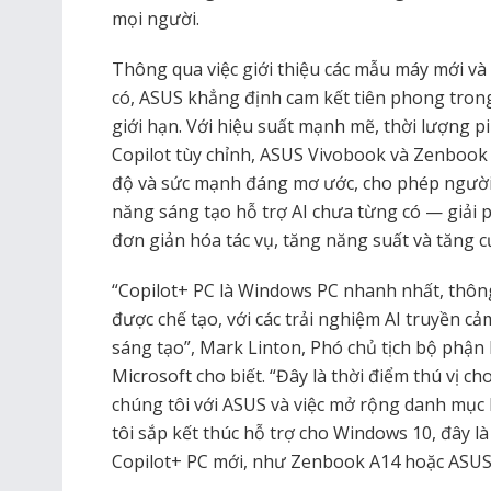
mọi người.
Thông qua việc giới thiệu các mẫu máy mới v
có, ASUS khẳng định cam kết tiên phong trong
giới hạn. Với hiệu suất mạnh mẽ, thời lượng pi
Copilot tùy chỉnh, ASUS Vivobook và Zenbook
độ và sức mạnh đáng mơ ước, cho phép người
năng sáng tạo hỗ trợ AI chưa từng có — giải p
đơn giản hóa tác vụ, tăng năng suất và tăng 
“Copilot+ PC là Windows PC nhanh nhất, thôn
được chế tạo, với các trải nghiệm AI truyền 
sáng tạo”, Mark Linton, Phó chủ tịch bộ phận b
Microsoft cho biết. “Đây là thời điểm thú vị c
chúng tôi với ASUS và việc mở rộng danh mục 
tôi sắp kết thúc hỗ trợ cho Windows 10, đây l
Copilot+ PC mới, như Zenbook A14 hoặc ASUS