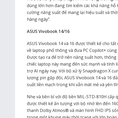
dùng lớn hơn đang tìm kiếm các khả năng hỗ t
cường năng suất để mang lại hiệu suất và thờ
hàng ngày”.
ASUS Vivobook 14/16
ASUS Vivobook 14 và 16 được thiết kế cho tất 
về laptop phổ thông và đưa PC Copilot+ cùng 
Được tạo ra để trở nên năng suất hơn, thông
chiếc laptop này mang đến sức mạnh và tính li
trợ AI ngày nay. Với bộ xử lý Snapdragon X cu
lượng pin gấp đôi, ASUS Vivobook 14 và 16 đ
suất liền mạch trong khi vẫn mát mẻ và yên tĩ
Nhẹ và bền bỉ với độ bền MIL-STD-810H cấp q
được thiết kế ấn tượng với bộ nhớ lên đến 1
thanh Dolby Atmos® và màn hình FHD IPS sốn
trong một khung máy thời trang với lớp hoàn