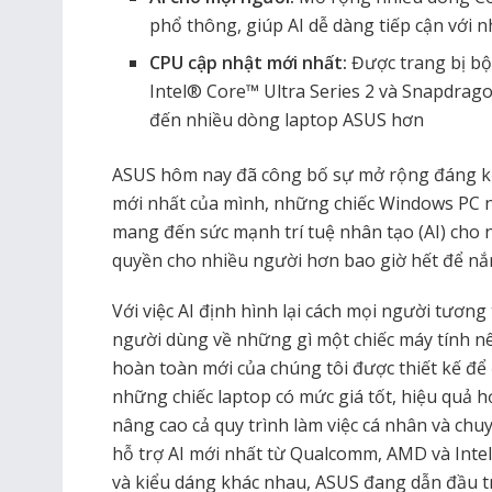
phổ thông, giúp AI dễ dàng tiếp cận với 
CPU cập nhật mới nhất:
Được trang bị bộ
Intel® Core™ Ultra Series 2 và Snapdra
đến nhiều dòng laptop ASUS hơn
ASUS hôm nay đã công bố sự mở rộng đáng k
mới nhất của mình, những chiếc Windows PC 
mang đến sức mạnh trí tuệ nhân tạo (AI) cho
quyền cho nhiều người hơn bao giờ hết để nắ
Với việc AI định hình lại cách mọi người tương
người dùng về những gì một chiếc máy tính n
hoàn toàn mới của chúng tôi được thiết kế đ
những chiếc laptop có mức giá tốt, hiệu quả 
nâng cao cả quy trình làm việc cá nhân và chuy
hỗ trợ AI mới nhất từ ​​Qualcomm, AMD và Inte
và kiểu dáng khác nhau, ASUS đang dẫn đầu t