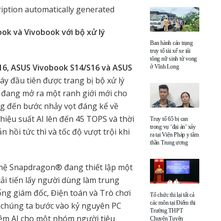
ok và Vivobook với bộ xử lý
Ban hành cáo trạng
truy tố tài xế xe tải
tông nữ sinh tử vong
16, ASUS Vivobook S14/S16 và ASUS
ở Vĩnh Long
đầu tiên được trang bị bộ xử lý
 đang mở ra một ranh giới mới cho
g đến bước nhảy vọt đáng kể về
hiệu suất AI lên đến 45 TOPS và thời
Truy tố 65 bị can
trong vụ ‘đại án’ xảy
hồi tức thì và tốc độ vượt trội khi
ra tại Viện Pháp y tâm
thần Trung ương
ghệ Snapdragon® đang thiết lập một
cải tiến lấy người dùng làm trung
ổng giám đốc, Điện toán và Trò chơi
Tổ chức thi lại tất cả
các môn tại Điểm thi
i chúng ta bước vào kỷ nguyên PC
Trường THPT
iệm AI cho một nhóm người tiêu
Chuyên Tuyên