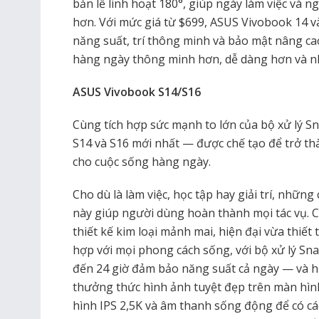
bản lề linh hoạt 180°, giúp ngày làm việc và ng
hơn. Với mức giá từ $699, ASUS Vivobook 14 v
năng suất, trí thông minh và bảo mật nâng c
hàng ngày thông minh hơn, dễ dàng hơn và nh
ASUS Vivobook S14/S16
Cùng tích hợp sức mạnh to lớn của bộ xử lý 
S14 và S16 mới nhất — được chế tạo để trở t
cho cuộc sống hàng ngày.
Cho dù là làm việc, học tập hay giải trí, những
này giúp người dùng hoàn thành mọi tác vụ. 
thiết kế kim loại mảnh mai, hiện đại vừa thiết
hợp với mọi phong cách sống, với bộ xử lý Sn
đến 24 giờ đảm bảo năng suất cả ngày — và h
thưởng thức hình ảnh tuyệt đẹp trên màn h
hình IPS 2,5K và âm thanh sống động để có các