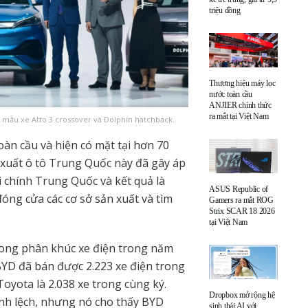
triệu đồng
Thương hiệu máy lọc
nước toàn cầu
ANJIER chính thức
ra mắt tại Việt Nam
 mẫu xe Atto 3 crossover và Dolphin hatchback.
àn cầu và hiện có mặt tại hơn 70
n xuất ô tô Trung Quốc này đã gây áp
i chính Trung Quốc và kết quả là
ASUS Republic of
óng cửa các cơ sở sản xuất và tìm
Gamers ra mắt ROG
Strix SCAR 18 2026
tại Việt Nam
rong phân khúc xe điện trong năm
 BYD đã bán được 2.223 xe điện trong
oyota là 2.038 xe trong cùng ký.
Dropbox mở rộng hệ
ênh lệch, nhưng nó cho thấy BYD
sinh thái AI với