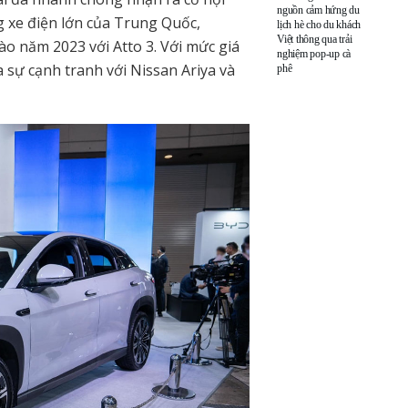
nguồn cảm hứng du
g xe điện lớn của Trung Quốc,
lịch hè cho du khách
Việt thông qua trải
o năm 2023 với Atto 3. Với mức giá
nghiệm pop-up cà
 sự cạnh tranh với Nissan Ariya và
phê