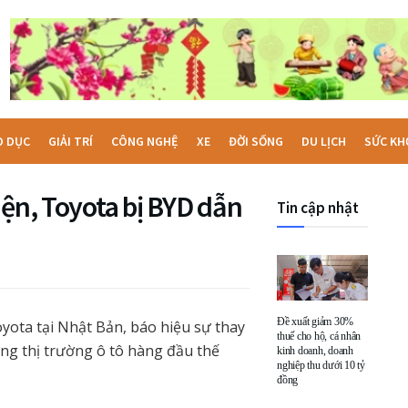
O DỤC
GIẢI TRÍ
CÔNG NGHỆ
XE
ĐỜI SỐNG
DU LỊCH
SỨC KH
iện, Toyota bị BYD dẫn
Tin cập nhật
Đề xuất giảm 30%
yota tại Nhật Bản, báo hiệu sự thay
thuế cho hộ, cá nhân
ững thị trường ô tô hàng đầu thế
kinh doanh, doanh
nghiệp thu dưới 10 tỷ
đồng