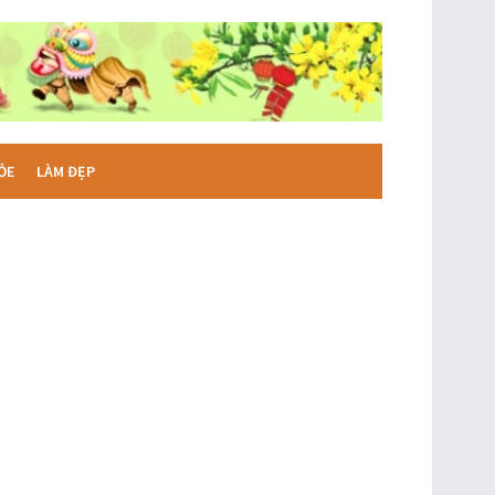
ỎE
LÀM ĐẸP