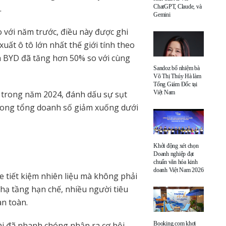
ChatGPT, Claude, và
.
Gemini
 với năm trước, điều này được ghi
uất ô tô lớn nhất thế giới tính theo
a BYD đã tăng hơn 50% so với cùng
Sandoz bổ nhiệm bà
Võ Thị Thúy Hà làm
Tổng Giám Đốc tại
Việt Nam
n trong năm 2024, đánh dấu sự sụt
 trong tổng doanh số giảm xuống dưới
Khởi động xét chọn
Doanh nghiệp đạt
chuẩn văn hóa kinh
doanh Việt Nam 2026
xe tiết kiệm nhiên liệu mà không phải
 hạ tầng hạn chế, nhiều người tiêu
n toàn.
Booking.com khơi
ài đã nhanh chóng nhận ra cơ hội