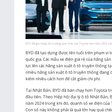
BYD đã gia nhập thị trường quê nhà của Toyota vào năm 2023 với
BYD đã tạo dựng được tên tuổi trên phạm vi to
quốc gia. Các mẫu xe điện giá rẻ của hãng sả
lực lên các hãng sản xuất ô tô truyền thống tạ
nhiều hãng sản xuất ô tô truyền thống đang đ
kiếm nhiều cách hơn để cắt giảm chi phí.
Tại Nhật Bản, BYD đã bán chạy hơn Toyota t
đầu tiên. Theo Hiệp hội đại lý ô tô Nhật Bản,
năm 2024 trong khi đó, doanh số xe điện của T
Con số này không phải là quá lớn hay quá ch