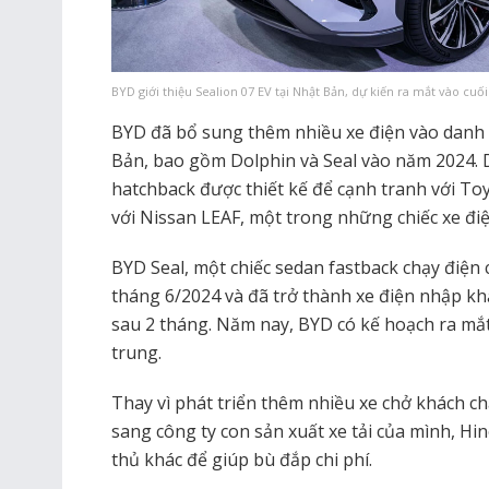
BYD giới thiệu Sealion 07 EV tại Nhật Bản, dự kiến ​​ra mắt vào cuố
BYD đã bổ sung thêm nhiều xe điện vào danh
Bản, bao gồm Dolphin và Seal vào năm 2024. D
hatchback được thiết kế để cạnh tranh với To
với Nissan LEAF, một trong những chiếc xe đi
BYD Seal, một chiếc sedan fastback chạy điện 
tháng 6/2024 và đã trở thành xe điện nhập kh
sau 2 tháng. Năm nay, BYD có kế hoạch ra mắt
trung.
Thay vì phát triển thêm nhiều xe chở khách 
sang công ty con sản xuất xe tải của mình, Hi
thủ khác để giúp bù đắp chi phí.