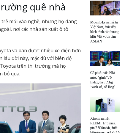
 trường quê nhà
i trẻ mới vào nghề, nhưng họ đang
Moonfolks ra mắt tại
Việt Nam, thúc đẩy
goài, nơi các nhà sản xuất ô tô
hành trình các thương
hiệu Việt vươn tầm
ASEAN
Toyota và bán được nhiều xe điện hơn
n lâu đời này, mặc dù với biên độ
i Toyota trên thị trường mà họ
n bỏ qua.
Cổ phiếu vốn Nhà
nước ‘gánh’ VN-
Index, thị trường
‘xanh vỏ, đỏ lòng’
Xiaomi ra mắt
REDMI 17 Series,
pin 7.500mAh, thiết
kế trẻ trung, giá từ 5,5