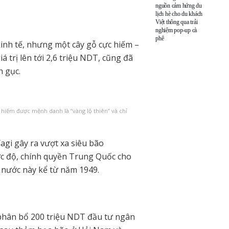
nguồn cảm hứng du
lịch hè cho du khách
Việt thông qua trải
nghiệm pop-up cà
phê
inh tế, nhưng một cây gỗ cực hiếm –
á trị lên tới 2,6 triệu NDT, cũng đã
h gục.
ỗ hiếm được mệnh danh là “vàng lộ thiên” và chỉ
Yagi gây ra vượt xa siêu bão
 độ, chính quyền Trung Quốc cho
 nước này kể từ năm 1949.
 phân bổ 200 triệu NDT đầu tư ngân