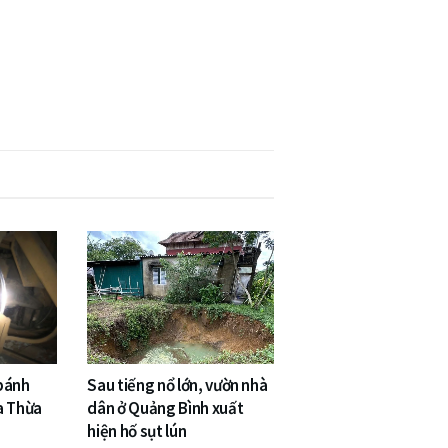
 bánh
Sau tiếng nổ lớn, vườn nhà
a Thừa
dân ở Quảng Bình xuất
hiện hố sụt lún