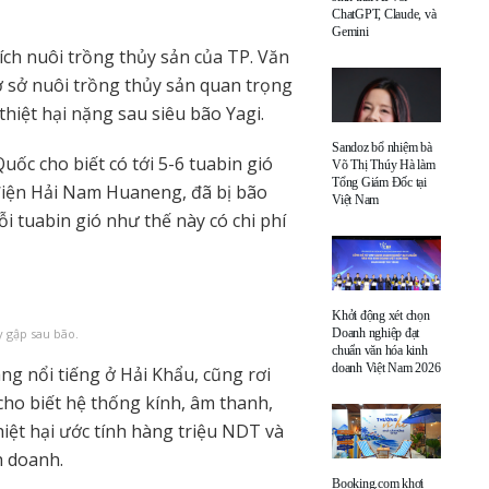
ChatGPT, Claude, và
Gemini
ích nuôi trồng thủy sản của TP. Văn
ơ sở nuôi trồng thủy sản quan trọng
thiệt hại nặng sau siêu bão Yagi.
Sandoz bổ nhiệm bà
uốc cho biết có tới 5-6 tuabin gió
Võ Thị Thúy Hà làm
Tổng Giám Đốc tại
iện Hải Nam Huaneng, đã bị bão
Việt Nam
 tuabin gió như thế này có chi phí
Khởi động xét chọn
Doanh nghiệp đạt
 gập sau bão.
chuẩn văn hóa kinh
doanh Việt Nam 2026
ng nổi tiếng ở Hải Khẩu, cũng rơi
cho biết hệ thống kính, âm thanh,
iệt hại ước tính hàng triệu NDT và
h doanh.
Booking.com khơi