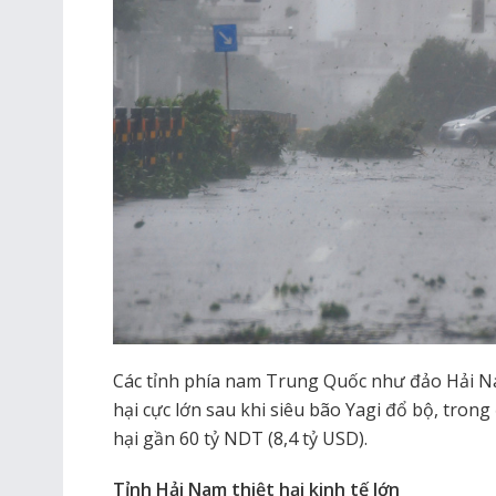
Các tỉnh phía nam Trung Quốc như đảo Hải N
hại cực lớn sau khi siêu bão Yagi đổ bộ, trong
hại gần 60 tỷ NDT (8,4 tỷ USD).
Tỉnh Hải Nam thiệt hại kinh tế lớn