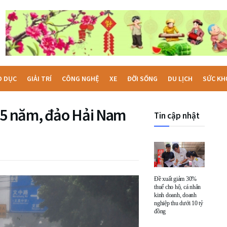
O DỤC
GIẢI TRÍ
CÔNG NGHỆ
XE
ĐỜI SỐNG
DU LỊCH
SỨC KH
 75 năm, đảo Hải Nam
Tin cập nhật
Đề xuất giảm 30%
thuế cho hộ, cá nhân
kinh doanh, doanh
nghiệp thu dưới 10 tỷ
đồng