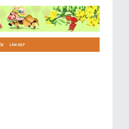
ỎE
LÀM ĐẸP