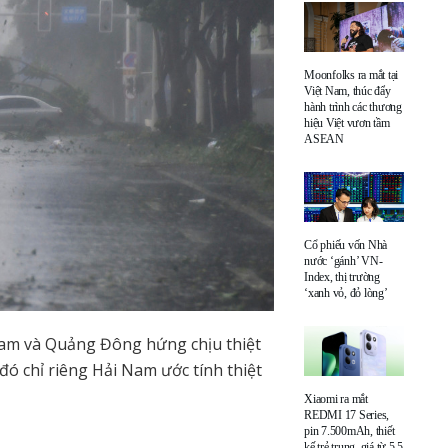
Moonfolks ra mắt tại
Việt Nam, thúc đẩy
hành trình các thương
hiệu Việt vươn tầm
ASEAN
Cổ phiếu vốn Nhà
nước ‘gánh’ VN-
Index, thị trường
‘xanh vỏ, đỏ lòng’
am và Quảng Đông hứng chịu thiệt
 đó chỉ riêng Hải Nam ước tính thiệt
Xiaomi ra mắt
REDMI 17 Series,
pin 7.500mAh, thiết
kế trẻ trung, giá từ 5,5