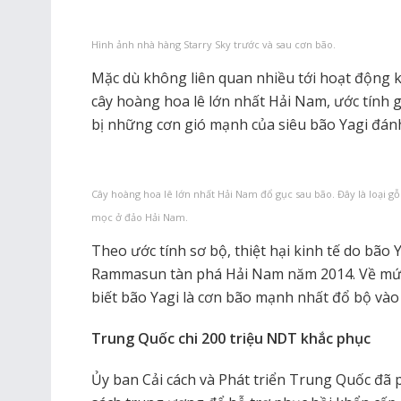
Hình ảnh nhà hàng Starry Sky trước và sau cơn bão.
Mặc dù không liên quan nhiều tới hoạt động k
cây hoàng hoa lê lớn nhất Hải Nam, ước tính gi
bị những cơn gió mạnh của siêu bão Yagi đán
Cây hoàng hoa lê lớn nhất Hải Nam đổ gục sau bão. Đây là loại g
mọc ở đảo Hải Nam.
Theo ước tính sơ bộ, thiệt hại kinh tế do bão 
Rammasun tàn phá Hải Nam năm 2014. Về mức
biết bão Yagi là cơn bão mạnh nhất đổ bộ vào
Trung Quốc chi 200 triệu NDT khắc phục
Ủy ban Cải cách và Phát triển Trung Quốc đã