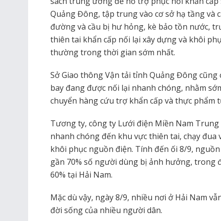
sách trung ương để hỗ trợ phục hồi khẩn cấp
Quảng Đông, tập trung vào cơ sở hạ tầng và c
đường và cầu bị hư hỏng, kè bảo tồn nước, tr
thiên tai khẩn cấp nối lại xây dựng và khôi phụ
thường trong thời gian sớm nhất.
Sở Giao thông Vận tải tỉnh Quảng Đông cũng c
bay đang được nối lại nhanh chóng, nhằm sớm 
chuyển hàng cứu trợ khẩn cấp và thực phẩm t
Tương ty, công ty Lưới điện Miền Nam Trung 
nhanh chóng đến khu vực thiên tai, chạy đua v
khôi phục nguồn điện. Tính đến ối 8/9, nguồn 
gần 70% số người dùng bị ảnh hưởng, trong 
60% tại Hải Nam.
Mặc dù vậy, ngày 8/9, nhiều nơi ở Hải Nam vẫ
đời sống của nhiều người dân.