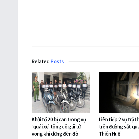
Related
Posts
Khởi tố 20 bị can trong vụ
Liên tiếp 2 vụ trật
‘quái xế’ tông cô gái tử
trên đường sắt qu
vong khi dừng đèn đỏ
Thiên Huế