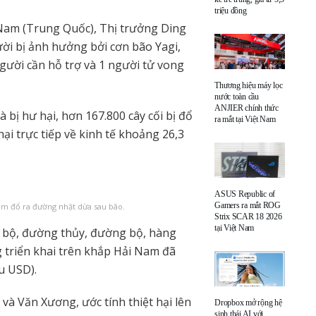
triệu đồng
Nam (Trung Quốc), Thị trưởng Ding
gười bị ảnh hưởng bởi cơn bão Yagi,
gười cần hỗ trợ và 1 người tử vong
Thương hiệu máy lọc
nước toàn cầu
ANJIER chính thức
à bị hư hại, hơn 167.800 cây cối bị đổ
ra mắt tại Việt Nam
ại trực tiếp về kinh tế khoảng 26,3
ASUS Republic of
Gamers ra mắt ROG
Nam đổ ra đường nhặt dừa sau bão.
Strix SCAR 18 2026
tại Việt Nam
g bộ, đường thủy, đường bộ, hàng
 triển khai trên khắp Hải Nam đã
u USD).
 và Văn Xương, ước tính thiệt hại lên
Dropbox mở rộng hệ
sinh thái AI với