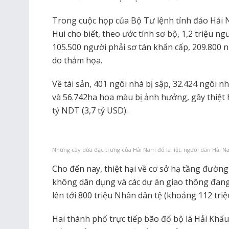
Trong cuộc họp của Bộ Tư lệnh tỉnh đảo Hải 
Hui cho biết, theo ước tính sơ bộ, 1,2 triệu n
105.500 người phải sơ tán khẩn cấp, 209.800 n
do thảm họa.
Về tài sản, 401 ngôi nhà bị sập, 32.424 ngôi nh
và 56.742ha hoa màu bị ảnh hưởng, gây thiệt h
tỷ NDT (3,7 tỷ USD).
Những cây dừa đặc trưng của Hải Nam đổ la liệt, người dân Hải 
Cho đến nay, thiệt hại về cơ sở hạ tầng đườn
không dân dụng và các dự án giao thông đang
lên tới 800 triệu Nhân dân tệ (khoảng 112 triệ
Hai thành phố trực tiếp bão đổ bộ là Hải Khẩu