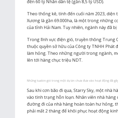
đến 60 tỷ Nhân dân tệ (gần 8,5 tỷ USD).
Theo thống kê, tính đến cuối năm 2023, diện t
Xương là gần 69.000ha, là một trong những c
của tỉnh Hải Nam. Tuy nhiên, ngành này đã bị 
Trong lĩnh vực điện gió, truyền thông Trung Q
thuộc quyền sở hữu của Công ty TNHH Phát đ
làm hỏng. Theo những người trong ngành, mỗi
lên tới hàng chục triệu NDT.
Những tuabin gió trong một dự án chưa đưa vào hoạt động đã gãy
Sau khi cơn bão đi qua, Starry Sky, một nhà hà
vào tình trạng hỗn loạn. Nhân viên nhà hàng 
đường đi của nhà hàng hoàn toàn hư hỏng, th
phải mất 2 tháng để khôi phục hoạt động kin