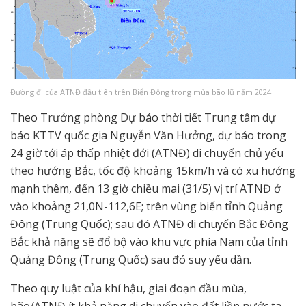
Đường đi của ATNĐ đầu tiên trên Biển Đông trong mùa bão lũ năm 2024
Theo Trưởng phòng Dự báo thời tiết Trung tâm dự
báo KTTV quốc gia Nguyễn Văn Hưởng, dự báo trong
24 giờ tới áp thấp nhiệt đới (ATNĐ) di chuyển chủ yếu
theo hướng Bắc, tốc độ khoảng 15km/h và có xu hướng
mạnh thêm, đến 13 giờ chiều mai (31/5) vị trí ATNĐ ở
vào khoảng 21,0N-112,6E; trên vùng biển tỉnh Quảng
Đông (Trung Quốc); sau đó ATNĐ di chuyển Bắc Đông
Bắc khả năng sẽ đổ bộ vào khu vực phía Nam của tỉnh
Quảng Đông (Trung Quốc) sau đó suy yếu dần.
Theo quy luật của khí hậu, giai đoạn đầu mùa,
bão/ATNĐ ít khả năng di chuyển vào đất liền nước ta,