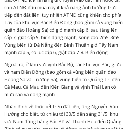
cơn ATNĐ đầu mùa này ít khả năng ảnh hưởng trực
tiếp đến đất liền, tuy nhiên ATNĐ cũng khiến cho phía
Tây của khu vực Bắc Biển Đông (bao gồm cả vùng biển
quần đảo Hoàng Sa) có gió mạnh cấp 6, sau tăng lên
cấp 7, giật cấp 9, biển động mạnh; sóng cao 2m5-3m5.
Vùng biển từ Đà Nẵng đến Bình Thuận gió Tây Nam
mạnh cấp 5, có lúc cấp 6, giật cấp 7-8. Biển động.
Ngoài ra, ở khu vực vịnh Bắc Bộ, các khu vực Bắc, giữa
và nam Biển Đông (bao gồm cả vùng biển quần đảo
Hoàng Sa và Trường Sa), vùng biển từ Quảng Trị đến
Cà Mau, Cà Mau đến Kiên Giang và vịnh Thái Lan có
mưa rào và dông mạnh.
Nhận định về thời tiết trên đất liền, ông Nguyễn Văn
Hưởng cho biết, từ chiều tối 30/5 đến sáng 31/5, khu
vực Nam đồng bằng Bắc Bộ và Thanh Hóa đến Quảng
Bình có mưa vừa, mưa to và dông, cục bộ có mưa rất to