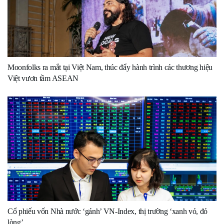
Moonfolks ra mắt tại Việt Nam, thúc đẩy hành trình các thương hiệu
Việt vươn tầm ASEAN
Cổ phiếu vốn Nhà nước ‘gánh’ VN-Index, thị trường ‘xanh vỏ, đỏ
lòng’