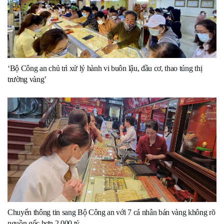
‘Bộ Công an chủ trì xử lý hành vi buôn lậu, đầu cơ, thao túng thị
trường vàng’
Chuyển thông tin sang Bộ Công an với 7 cá nhân bán vàng không rõ
nguồn gốc hơn 2.000 tỷ