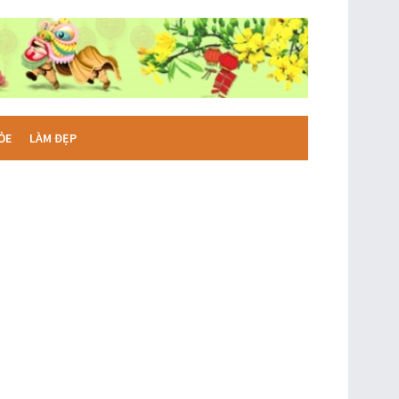
ỎE
LÀM ĐẸP