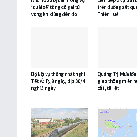
‘quái xế’ tông cô gái tử
trên đường sắt qu
vong khi dừng đèn đỏ
Thiên Huế
Bộ Nội vụ thống nhất nghỉ
Quảng Trị: Mưa lớn
Tết Ất Tỵ 9 ngày, dịp 30/4
giao thông miền nú
nghỉ 5 ngày
cắt, tê liệt