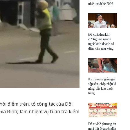
nhiều nhất hè 2026
Đề xuất đưa kim
cương vào ngành
nghề kinh doanh có
điều kiện như vàng
Kim cương giảm giá
sập sàn, chấp nhận lỗ
nặng vẫn khó thoát
hàng
ời điểm trên, tổ công tác của Đội
Gia Bình) làm nhiệm vụ tuần tra kiểm
Đề xuất 2 phương án
nghỉ Tết Nguyên đán