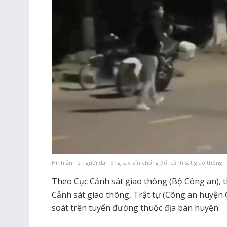
Hình ảnh 2 người đàn ông say xỉn chống đối cảnh sát giao thông.
Theo Cục Cảnh sát giao thông (Bộ Công an), th
Cảnh sát giao thông, Trật tự (Công an huyện 
soát trên tuyến đường thuộc địa bàn huyện.