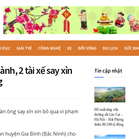
O DỤC
GIẢI TRÍ
CÔNG NGHỆ
XE
ĐỜI SỐNG
DU LỊCH
SỨC KH
ành, 2 tài xế say xỉn
Tin cập nhật
g
Đề xuất tăng vốn
 đàn ông say xỉn xin bỏ qua vi phạm
đường sắt Lào Cai –
Hà Nội – Hải Phòng
thêm 86.108 tỷ đồng
an huyện Gia Bình (Bắc Ninh) cho