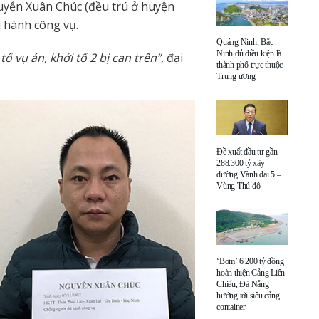
guyễn Xuân Chúc (đều trú ở huyện
i hành công vụ.
Quảng Ninh, Bắc
Ninh đủ điều kiện là
 vụ án, khởi tố 2 bị can trên”,
đại
thành phố trực thuộc
Trung ương
Đề xuất đầu tư gần
288.300 tỷ xây
đường Vành đai 5 –
Vùng Thủ đô
‘Bơm’ 6.200 tỷ đồng
hoàn thiện Cảng Liên
Chiểu, Đà Nẵng
hướng tới siêu cảng
container