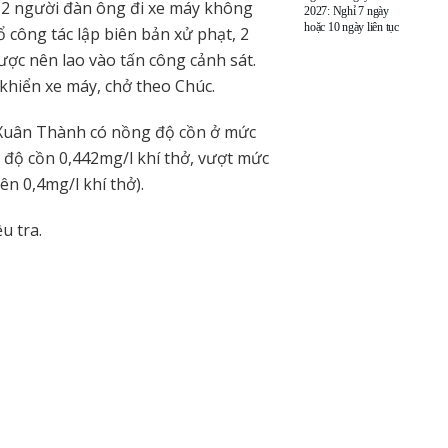
n 2 người đàn ông đi xe máy không
2027: Nghỉ 7 ngày
hoặc 10 ngày liên tục
 công tác lập biên bản xử phạt, 2
ợc nên lao vào tấn công cảnh sát.
 khiển xe máy, chở theo Chúc.
 Xuân Thành có nồng độ cồn ở mức
 độ cồn 0,442mg/l khí thở, vượt mức
ên 0,4mg/l khí thở).
u tra.