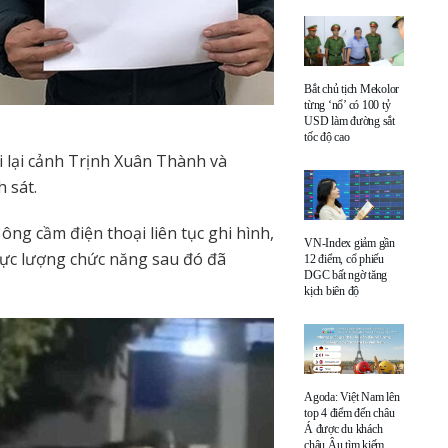
Bắt chủ tịch Mekolor
từng ‘nổ’ có 100 tỷ
USD làm đường sắt
tốc độ cao
i lại cảnh Trịnh Xuân Thành và
 sát.
ông cầm điện thoại liên tục ghi hình,
VN-Index giảm gần
 Lực lượng chức năng sau đó đã
12 điểm, cổ phiếu
DGC bất ngờ tăng
kịch biên độ
Agoda: Việt Nam lên
top 4 điểm đến châu
Á được du khách
châu Âu tìm kiếm