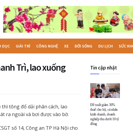
O DỤC
GIẢI TRÍ
CÔNG NGHỆ
XE
ĐỜI SỐNG
DU LỊCH
SỨC KH
hanh Trì, lao xuống
Tin cập nhật
Đề xuất giảm 30%
 thì tông đổ dải phân cách, lao
thuế cho hộ, cá nhân
át ra ngoài và bơi được vào bờ.
kinh doanh, doanh
nghiệp thu dưới 10 tỷ
đồng
 CSGT số 14, Công an TP Hà Nội cho