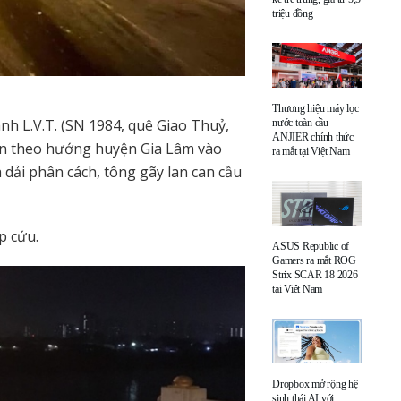
triệu đồng
Thương hiệu máy lọc
h L.V.T. (SN 1984, quê Giao Thuỷ,
nước toàn cầu
ANJIER chính thức
yển theo hướng huyện Gia Lâm vào
ra mắt tại Việt Nam
a dải phân cách, tông gãy lan can cầu
p cứu.
ASUS Republic of
Gamers ra mắt ROG
Strix SCAR 18 2026
tại Việt Nam
Dropbox mở rộng hệ
sinh thái AI với