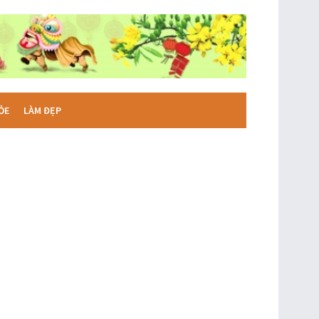
ỎE
LÀM ĐẸP