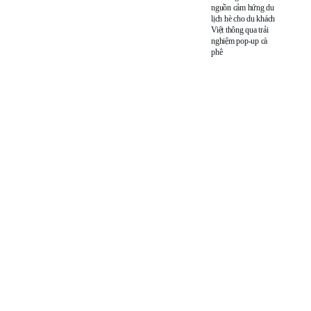
nguồn cảm hứng du
lịch hè cho du khách
Việt thông qua trải
nghiệm pop-up cà
phê