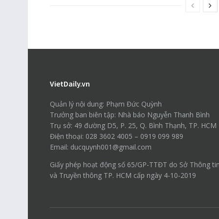
VietDaily.vn
Quản lý nội dung: Phạm Đức Quỳnh
Trưởng ban biên tập: Nhà báo Nguyễn Thanh Bình
Trụ sở: 49 đường D5, P. 25, Q. Bình Thạnh, TP. HCM
Điện thoại: 028 3602 4005 – 0919 099 989
Email: ducquynh001@gmail.com
Giấy phép hoạt động số 65/GP-TTĐT do Sở Thông ti
và Truyền thông TP. HCM cấp ngày 4-10-2019