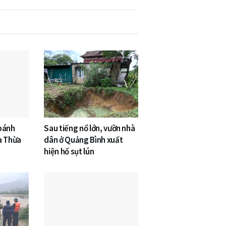
 bánh
Sau tiếng nổ lớn, vườn nhà
a Thừa
dân ở Quảng Bình xuất
hiện hố sụt lún