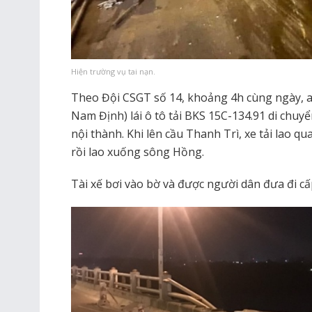
Hiện trường vụ tai nạn.
Theo Đội CSGT số 14, khoảng 4h cùng ngày, an
Nam Định) lái ô tô tải BKS 15C-134.91 di chu
nội thành. Khi lên cầu Thanh Trì, xe tải lao qu
rồi lao xuống sông Hồng.
Tài xế bơi vào bờ và được người dân đưa đi cấ