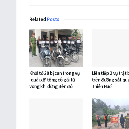
Related
Posts
Khởi tố 20 bị can trong vụ
Liên tiếp 2 vụ trật
‘quái xế’ tông cô gái tử
trên đường sắt qu
vong khi dừng đèn đỏ
Thiên Huế