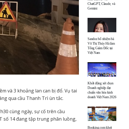
ChatGPT, Claude, và
Gemini
Sandoz bổ nhiệm bà
Võ Thị Thúy Hà làm
Tổng Giám Đốc tại
Việt Nam
Khởi động xét chọn
Doanh nghiệp đạt
m và 3 khoảng lan can bị đổ. Vụ tai
chuẩn văn hóa kinh
áng qua cầu Thanh Trì ùn tắc.
doanh Việt Nam 2026
h30 cùng ngày, sự cố trên cầu
T số 14 đang tập trung phân luồng,
Booking.com khơi