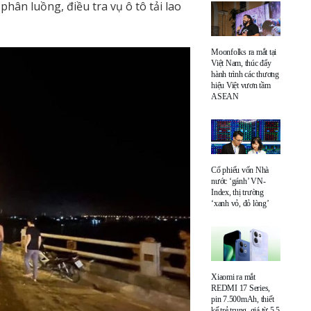
hân luồng, điều tra vụ ô tô tải lao
Moonfolks ra mắt tại
Việt Nam, thúc đẩy
hành trình các thương
hiệu Việt vươn tầm
ASEAN
Cổ phiếu vốn Nhà
nước ‘gánh’ VN-
Index, thị trường
‘xanh vỏ, đỏ lòng’
Xiaomi ra mắt
REDMI 17 Series,
pin 7.500mAh, thiết
kế trẻ trung, giá từ 5,5