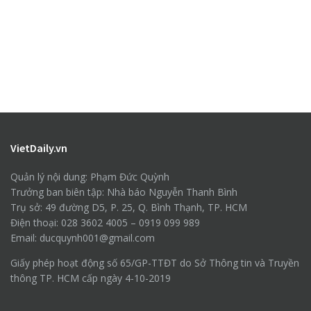
VietDaily.vn
Quản lý nội dung: Phạm Đức Quỳnh
Trưởng ban biên tập: Nhà báo Nguyễn Thanh Bình
Trụ sở: 49 đường D5, P. 25, Q. Bình Thạnh, TP. HCM
Điện thoại: 028 3602 4005 – 0919 099 989
Email: ducquynh001@gmail.com
Giấy phép hoạt động số 65/GP-TTĐT do Sở Thông tin và Truyền
thông TP. HCM cấp ngày 4-10-2019