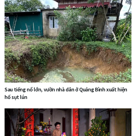
Sau tiếng nổ lớn, vườn nhà dân ở Quảng Bình xuất hiện
hố sụt lún