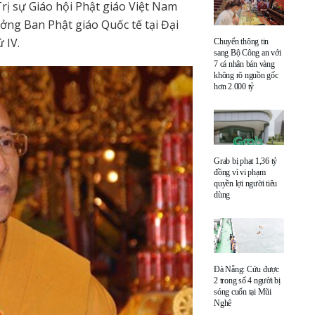
ị sự Giáo hội Phật giáo Việt Nam
ởng Ban Phật giáo Quốc tế tại Đại
 IV.
Chuyển thông tin
sang Bộ Công an với
7 cá nhân bán vàng
không rõ nguồn gốc
hơn 2.000 tỷ
Grab bị phạt 1,36 tỷ
đồng vì vi phạm
quyền lợi người tiêu
dùng
Đà Nẵng: Cứu được
2 trong số 4 người bị
sóng cuốn tại Mũi
Nghê