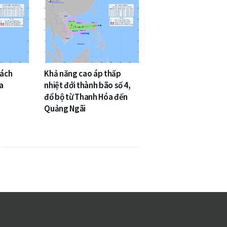
cách
Khả năng cao áp thấp
a
nhiệt đới thành bão số 4,
đổ bộ từ Thanh Hóa đến
Quảng Ngãi