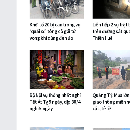
Khởi tố 20 bị can trong vụ
Liên tiếp 2 vụ trật
‘quái xế’ tông cô gái tử
trên đường sắt qu
vong khi dừng đèn đỏ
Thiên Huế
Bộ Nội vụ thống nhất nghỉ
Quảng Trị: Mưa lớn
Tết Ất Tỵ 9 ngày, dịp 30/4
giao thông miền nú
nghỉ 5 ngày
cắt, tê liệt