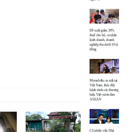
Đề xuất giảm 30%
thuế cho hộ, cá nhân
kinh doanh, doanh
nghiệp thu dưới 10 tỷ
đồng
Moonfolks ra mắt tại
Việt Nam, thúc đẩy
hành trình các thương
hiệu Việt vươn tầm
ASEAN
Cổ phiếu vốn Nhà