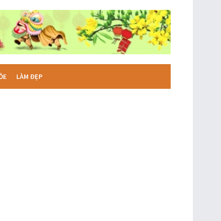
ỎE
LÀM ĐẸP