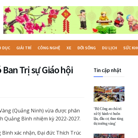
O DỤC
GIẢI TRÍ
CÔNG NGHỆ
XE
ĐỜI SỐNG
DU LỊCH
SỨC KH
 Ban Trị sự Giáo hội
Tin cập nhật
‘Bộ Công an chủ trì
a Vàng (Quảng Ninh) vừa được phân
xử lý hành vi buôn
ỉnh Quảng Bình nhiệm kỳ 2022-2027.
lậu, đầu cơ, thao túng
thị trường vàng’
 Bình xác nhận, Đại đức Thích Trúc