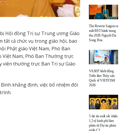
The Reverie Saigon ra
mắt BST bánh trung
 bị Hội đồng Trị sự Trung ương Giáo
thu 2026 Nguyệt Dạ
m tất cả chức vụ trong giáo hội, bao
Song Hoa
hội Phật giáo Việt Nam, Phó Ban
áo Việt Nam, Phó Ban Thường trực
Ủy viên thường trực Ban Trị sự Giáo
VASEP khởi động
Triển lãm Thủy sản
Quốc tế VIETFISH
Bình khẳng định, việc bổ nhiệm đối
2026
trình.
5 dự án xuất sắc nhận
1,5 tỷ kinh phí làm
phim từ Dự án phim
ngắn CJ