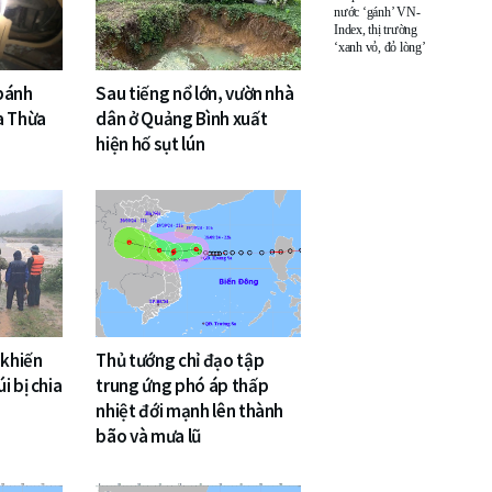
nước ‘gánh’ VN-
Index, thị trường
‘xanh vỏ, đỏ lòng’
 bánh
Sau tiếng nổ lớn, vườn nhà
a Thừa
dân ở Quảng Bình xuất
hiện hố sụt lún
 khiến
Thủ tướng chỉ đạo tập
i bị chia
trung ứng phó áp thấp
nhiệt đới mạnh lên thành
bão và mưa lũ