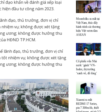
ỉ đạo khẩn về đánh giá xếp loại
ực hiện đầu tư công năm 2023.
Moonfolks ra mắt tại
lãnh đạo, thủ trưởng, đơn vị chỉ
Việt Nam, thúc đẩy
h nhiệm vụ; không được xét tặng
hành trình các thương
hiệu Việt vươn tầm
ng ương; không được hưởng thu
ASEAN
t của HĐND TP.HCM.
hể lãnh đạo, thủ trưởng, đơn vị chỉ
h tốt nhiệm vụ; không được xét tặng
Cổ phiếu vốn Nhà
ng ương; không được hưởng thu
nước ‘gánh’ VN-
Index, thị trường
‘xanh vỏ, đỏ lòng’
Xiaomi ra mắt
REDMI 17 Series,
pin 7.500mAh, thiết
kế trẻ trung, giá từ 5,5