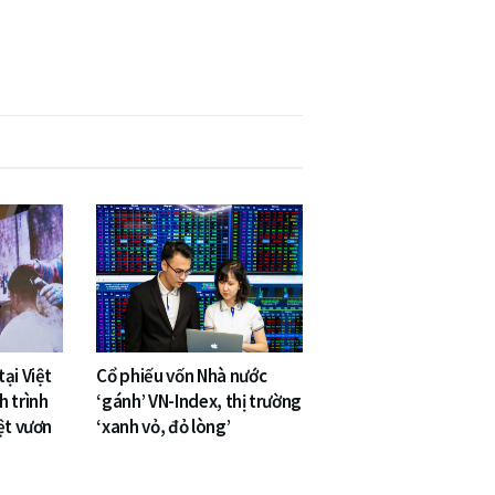
ại Việt
Cổ phiếu vốn Nhà nước
h trình
‘gánh’ VN-Index, thị trường
ệt vươn
‘xanh vỏ, đỏ lòng’