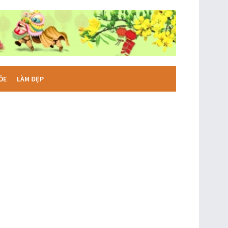
ỎE
LÀM ĐẸP