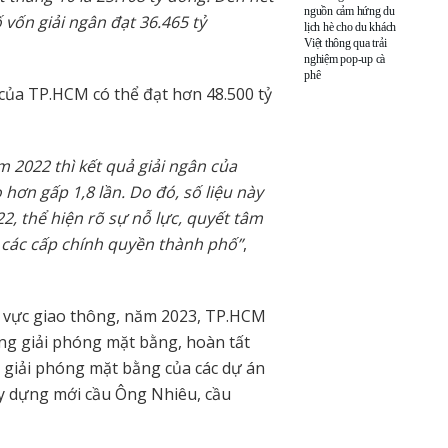
nguồn cảm hứng du
 vốn giải ngân đạt 36.465 tỷ
lịch hè cho du khách
Việt thông qua trải
nghiệm pop-up cà
phê
của TP.HCM có thể đạt hơn 48.500 tỷ
m 2022 thì kết quả giải ngân của
hơn gấp 1,8 lần. Do đó, số liệu này
22, thể hiện rõ sự nỗ lực, quyết tâm
 các cấp chính quyền thành phố”
,
nh vực giao thông, năm 2023, TP.HCM
ờng giải phóng mặt bằng, hoàn tất
ng giải phóng mặt bằng của các dự án
ây dựng mới cầu Ông Nhiêu, cầu