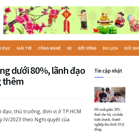
O DỤC
GIẢI TRÍ
CÔNG NGHỆ
XE
ĐỜI SỐNG
DU LỊCH
SỨC KH
ông dưới 80%, lãnh đạo
Tin cập nhật
g thêm
Đề xuất giảm 30%
nh đạo, thủ trưởng, đơn vị ở TP.HCM
thuế cho hộ, cá nhân
 IV/2023 theo Nghị quyết của
kinh doanh, doanh
nghiệp thu dưới 10 tỷ
đồng