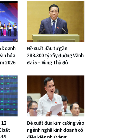
n Doanh
Đề xuất đầu tư gần
văn hóa
288.300 tỷ xây đường Vành
am 2026
đai 5 – Vùng Thủ đô
 12
Đề xuất đưa kim cương vào
C bất
ngành nghề kinh doanh có
 độ
điều kiện như vàng