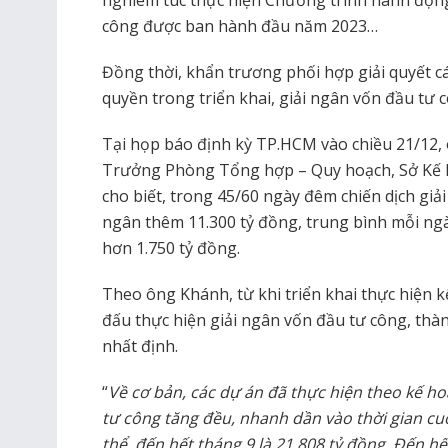
nghiêm túc thực hiện Chương trình hành động
công được ban hành đầu năm 2023…
Đồng thời, khẩn trương phối hợp giải quyết c
quyền trong triển khai, giải ngân vốn đầu tư
Tại họp báo định kỳ TP.HCM vào chiều 21/12
Trưởng Phòng Tổng hợp – Quy hoạch, Sở Kế 
cho biết, trong 45/60 ngày đêm chiến dịch giả
ngân thêm 11.300 tỷ đồng, trung bình mỗi ngà
hơn 1.750 tỷ đồng.
Theo ông Khánh, từ khi triển khai thực hiện 
đấu thực hiện giải ngân vốn đầu tư công, thà
nhất định.
“
Về cơ bản, các dự án đã thực hiện theo kế hoạ
tư công tăng đều, nhanh dần vào thời gian cu
thể, đến hết tháng 9 là 21.808 tỷ đồng. Đến hế