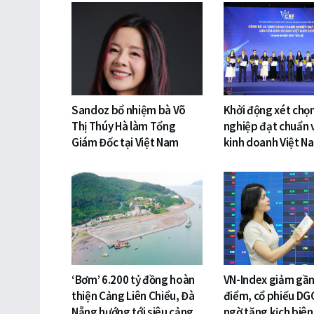
Sandoz bổ nhiệm bà Võ
Khởi động xét chọ
Thị Thúy Hà làm Tổng
nghiệp đạt chuẩn 
Giám Đốc tại Việt Nam
kinh doanh Việt N
‘Bơm’ 6.200 tỷ đồng hoàn
VN-Index giảm gần
thiện Cảng Liên Chiểu, Đà
điểm, cổ phiếu DG
Nẵng hướng tới siêu cảng
ngờ tăng kịch biên