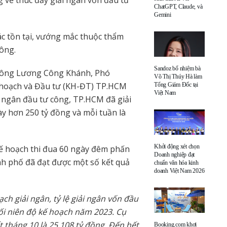
 về thúc đẩy giải ngân vốn đầu tư
ChatGPT, Claude, và
Gemini
ác tồn tại, vướng mắc thuộc thẩm
 công.
Sandoz bổ nhiệm bà
, ông Lương Công Khánh, Phó
Võ Thị Thúy Hà làm
hoạch và Đầu tư (KH-ĐT) TP.HCM
Tổng Giám Đốc tại
Việt Nam
i ngân đầu tư công, TP.HCM đã giải
y hơn 250 tỷ đồng và mỗi tuần là
Khởi động xét chọn
kế hoạch thi đua 60 ngày đêm phấn
Doanh nghiệp đạt
nh phố đã đạt được một số kết quả
chuẩn văn hóa kinh
doanh Việt Nam 2026
ch giải ngân, tỷ lệ giải ngân vốn đầu
ối niên độ kế hoạch năm 2023. Cụ
t tháng 10 là 25.108 tỷ đồng. Đến hết
Booking.com khơi