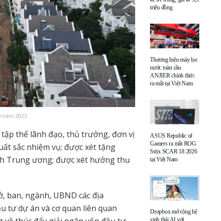
triệu đồng
Thương hiệu máy lọc
nước toàn cầu
ANJIER chính thức
ra mắt tại Việt Nam
 năm 2023.
, tập thể lãnh đạo, thủ trưởng, đơn vị
ASUS Republic of
Gamers ra mắt ROG
uất sắc nhiệm vụ; được xét tặng
Strix SCAR 18 2026
h Trung ương; được xét hưởng thu
tại Việt Nam
ở, ban, ngành, UBND các địa
 tư dự án và cơ quan liên quan
Dropbox mở rộng hệ
sinh thái AI với