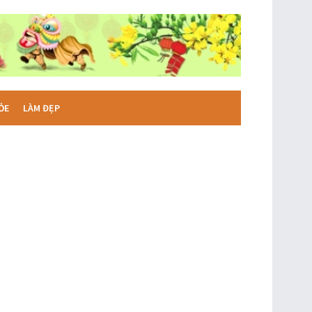
ỎE
LÀM ĐẸP