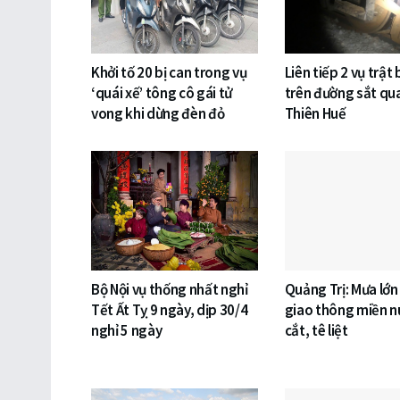
Khởi tố 20 bị can trong vụ
Liên tiếp 2 vụ trật
‘quái xế’ tông cô gái tử
trên đường sắt qu
vong khi dừng đèn đỏ
Thiên Huế
Bộ Nội vụ thống nhất nghỉ
Quảng Trị: Mưa lớn
Tết Ất Tỵ 9 ngày, dịp 30/4
giao thông miền nú
nghỉ 5 ngày
cắt, tê liệt