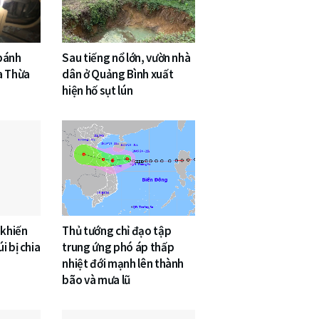
 bánh
Sau tiếng nổ lớn, vườn nhà
a Thừa
dân ở Quảng Bình xuất
hiện hố sụt lún
 khiến
Thủ tướng chỉ đạo tập
i bị chia
trung ứng phó áp thấp
nhiệt đới mạnh lên thành
bão và mưa lũ