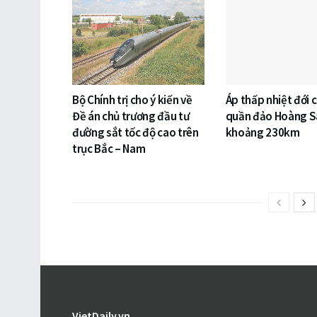
Bộ Chính trị cho ý kiến về
Áp thấp nhiệt đới 
Đề án chủ trương đầu tư
quần đảo Hoàng S
đường sắt tốc độ cao trên
khoảng 230km
trục Bắc – Nam
VietDaily.vn