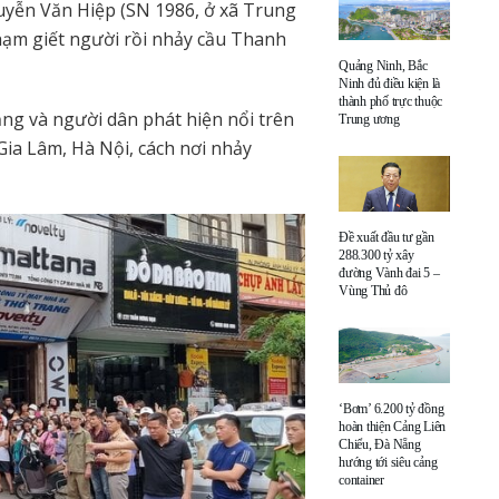
uyễn Văn Hiệp (SN 1986, ở xã Trung
ạm giết người rồi nhảy cầu Thanh
Quảng Ninh, Bắc
Ninh đủ điều kiện là
thành phố trực thuộc
ng và người dân phát hiện nổi trên
Trung ương
ia Lâm, Hà Nội, cách nơi nhảy
Đề xuất đầu tư gần
288.300 tỷ xây
đường Vành đai 5 –
Vùng Thủ đô
‘Bơm’ 6.200 tỷ đồng
hoàn thiện Cảng Liên
Chiểu, Đà Nẵng
hướng tới siêu cảng
container