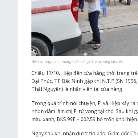
Hiện trường vụ án mạng khiến cô gái trẻ tử vong tại chỗ.
Chiều 17/10, Hiệp đến cửa hàng thời trang 
Đại Phúc, TP Bắc Ninh gặp chị N.T.P (SN 1996
Thái Nguyên) là nhân viên tại cửa hàng.
Trong quá trình nói chuyện, P. và Hiệp xảy ra
nhọn đâm làm chị P. tử vong tại chỗ. Sau khi gâ
màu xanh, BKS 99E – 002.59 bỏ trốn khỏi hiện
Ngay sau khi nhận được tin báo, Giám đốc Côn