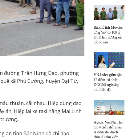
Bắt chủ tịch Mekolor
từng ‘nổ’ có 100 tỷ
USD làm đường sắt
tốc độ cao
trên đường Trần Hưng Đạo, phường
VN-Index giảm gần
, quê xã Phú Cường, huyện Đại Từ,
12 điểm, cổ phiếu
DGC bất ngờ tăng
kịch biên độ
 mâu thuẫn, cãi nhau. Hiệp dùng dao
y án, Hiệp lái xe taxi hãng Mai Linh
 trường.
Agoda: Việt Nam lên
top 4 điểm đến châu
g an tỉnh Bắc Ninh đã chỉ đạo
Á được du khách
châu Âu tìm kiếm