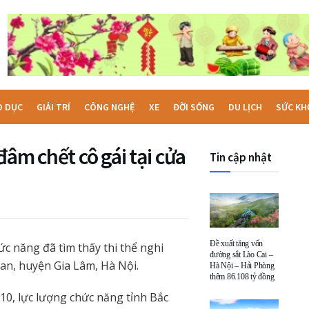
O DỤC
GIẢI TRÍ
CÔNG NGHỆ
XE
ĐỜI SỐNG
DU LỊCH
SỨC KH
âm chết cô gái tại cửa
Tin cập nhật
Đề xuất tăng vốn
ức năng đã tìm thấy thi thể nghi
đường sắt Lào Cai –
an, huyện Gia Lâm, Hà Nội.
Hà Nội – Hải Phòng
thêm 86.108 tỷ đồng
10, lực lượng chức năng tỉnh Bắc