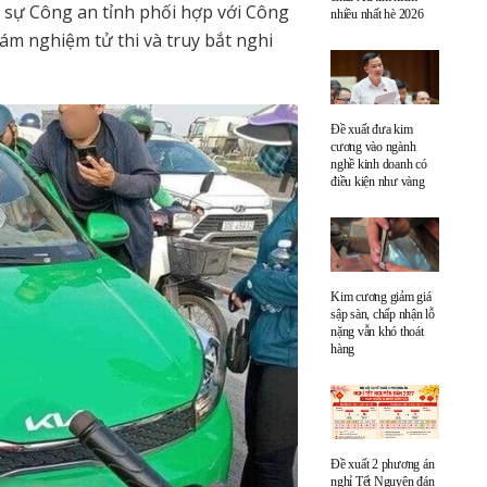
 sự Công an tỉnh phối hợp với Công
nhiều nhất hè 2026
m nghiệm tử thi và truy bắt nghi
Đề xuất đưa kim
cương vào ngành
nghề kinh doanh có
điều kiện như vàng
Kim cương giảm giá
sập sàn, chấp nhận lỗ
nặng vẫn khó thoát
hàng
Đề xuất 2 phương án
nghỉ Tết Nguyên đán