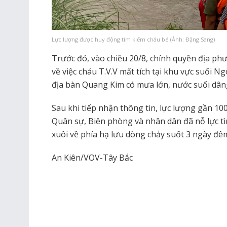
Lực lượng được huy động tìm kiếm cháu bé (Ảnh: Đặng Sang)
Trước đó, vào chiều 20/8, chính quyền địa phư
về việc cháu T.V.V mất tích tại khu vực suối N
địa bàn Quang Kim có mưa lớn, nước suối dâng 
Sau khi tiếp nhận thông tin, lực lượng gần 1
Quân sự, Biên phòng và nhân dân đã nỗ lực tìm
xuôi về phía hạ lưu dòng chảy suốt 3 ngày đêm
An Kiên/VOV-Tây Bắc