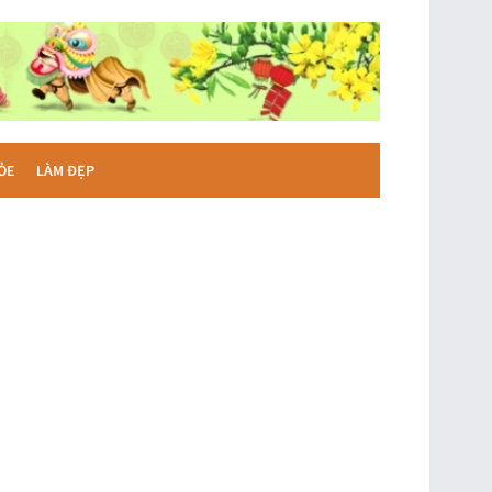
ỎE
LÀM ĐẸP