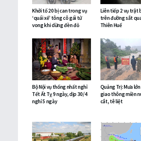
Khởi tố 20 bị can trong vụ
Liên tiếp 2 vụ trật
‘quái xế’ tông cô gái tử
trên đường sắt qu
vong khi dừng đèn đỏ
Thiên Huế
Bộ Nội vụ thống nhất nghỉ
Quảng Trị: Mưa lớn
Tết Ất Tỵ 9 ngày, dịp 30/4
giao thông miền nú
nghỉ 5 ngày
cắt, tê liệt