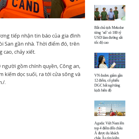
Bắt chủ tịch Mekolor
từng ‘nổ’ có 100 tỷ
ơng tiếp nhận tin báo của gia đình
USD làm đường sắt
gòi San gần nhà. Thời điểm đó, trên
tốc độ cao
cao, chảy xiết.
00 người gồm chính quyền, Công an,
 kiếm dọc suối, ra tới cửa sông và
VN-Index giảm gần
12 điểm, cổ phiếu
./.
DGC bất ngờ tăng
kịch biên độ
Agoda: Việt Nam lên
top 4 điểm đến châu
Á được du khách
châu Âu tìm kiếm