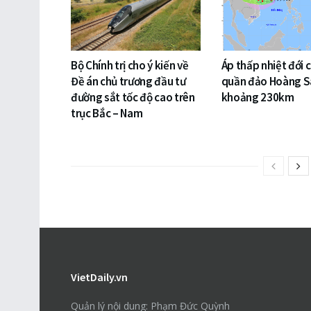
Bộ Chính trị cho ý kiến về
Áp thấp nhiệt đới 
Đề án chủ trương đầu tư
quần đảo Hoàng S
đường sắt tốc độ cao trên
khoảng 230km
trục Bắc – Nam
VietDaily.vn
Quản lý nội dung: Phạm Đức Quỳnh