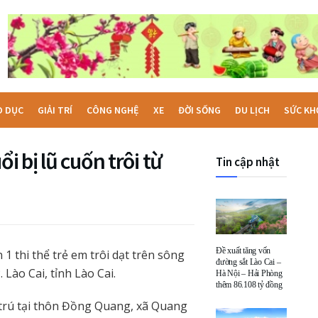
O DỤC
GIẢI TRÍ
CÔNG NGHỆ
XE
ĐỜI SỐNG
DU LỊCH
SỨC KH
i bị lũ cuốn trôi từ
Tin cập nhật
Đề xuất tăng vốn
 1 thi thể trẻ em trôi dạt trên sông
đường sắt Lào Cai –
Lào Cai, tỉnh Lào Cai.
Hà Nội – Hải Phòng
thêm 86.108 tỷ đồng
i, trú tại thôn Đồng Quang, xã Quang