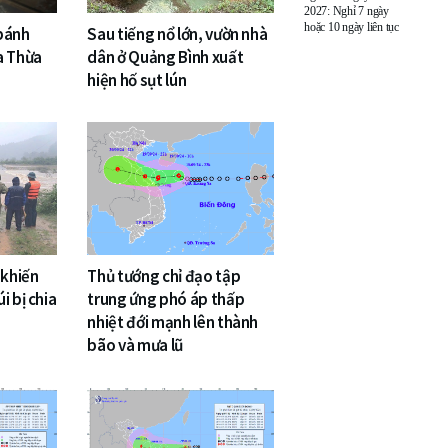
2027: Nghỉ 7 ngày
hoặc 10 ngày liên tục
 bánh
Sau tiếng nổ lớn, vườn nhà
a Thừa
dân ở Quảng Bình xuất
hiện hố sụt lún
 khiến
Thủ tướng chỉ đạo tập
i bị chia
trung ứng phó áp thấp
nhiệt đới mạnh lên thành
bão và mưa lũ