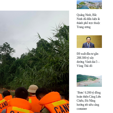
Quảng Ninh, Bắc
Ninh đủ điều kiện là
thành phố trực thuộc
Trung ương
Đề xuất đầu tư gần
288.300 tỷ xây
đường Vành đai 5 –
Vùng Thủ đô
‘Bơm’ 6.200 tỷ đồng
hoàn thiện Cảng Liên
Chiểu, Đà Nẵng
hướng tới siêu cảng
container