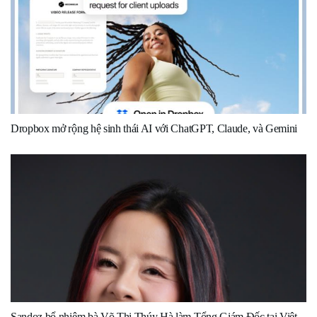
Dropbox mở rộng hệ sinh thái AI với ChatGPT, Claude, và Gemini
Sandoz bổ nhiệm bà Võ Thị Thúy Hà làm Tổng Giám Đốc tại Việt