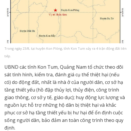
Trong ngày 23/8, tại huyện Kon Plông, tỉnh Kon Tum xảy ra 4 trận động đất liên
tiếp.
UBND các tỉnh Kon Tum, Quảng Nam tổ chức theo dõi
sát tình hình, kiểm tra, đánh giá cụ thể thiệt hại (nếu
có) do động đất, nhất là nhà ở của người dân, cơ sở hạ
tầng thiết yếu (hồ đập thủy lợi, thủy điện, công trình
giao thông, cơ sở y tế, giáo dục); huy động lực lượng và
nguồn lực hỗ trợ những hộ dân bị thiệt hại và khắc
phục cơ sở hạ tầng thiết yếu bị hư hại để ổn định cuộc
sống người dân, bảo đảm an toàn công trình theo quy
định.