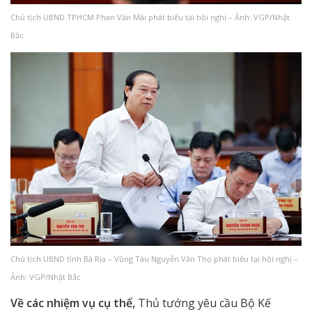
Chủ tịch UBND TPHCM Phan Văn Mãi phát biểu tại hội nghị – Ảnh: VGP/Nhật
Bắc
Chủ tịch UBND tỉnh Bà Rịa – Vũng Tàu Nguyễn Văn Thọ phát biểu tại hội nghị –
Ảnh: VGP/Nhật Bắc
Về các nhiệm vụ cụ thể,
Thủ tướng yêu cầu Bộ Kế