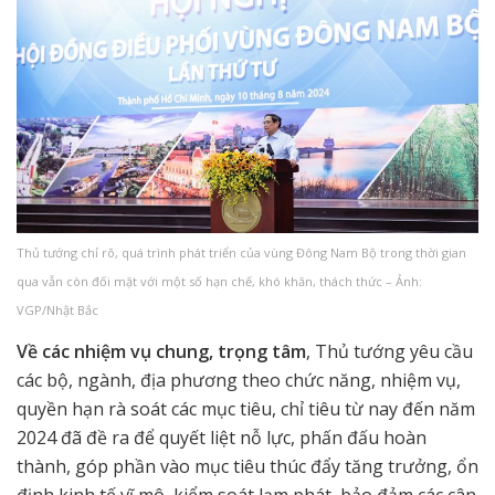
Thủ tướng chỉ rõ, quá trình phát triển của vùng Đông Nam Bộ trong thời gian
qua vẫn còn đối mặt với một số hạn chế, khó khăn, thách thức – Ảnh:
VGP/Nhật Bắc
Về các nhiệm vụ chung, trọng tâm
, Thủ tướng yêu cầu
các bộ, ngành, địa phương theo chức năng, nhiệm vụ,
quyền hạn rà soát các mục tiêu, chỉ tiêu từ nay đến năm
2024 đã đề ra để quyết liệt nỗ lực, phấn đấu hoàn
thành, góp phần vào mục tiêu thúc đẩy tăng trưởng, ổn