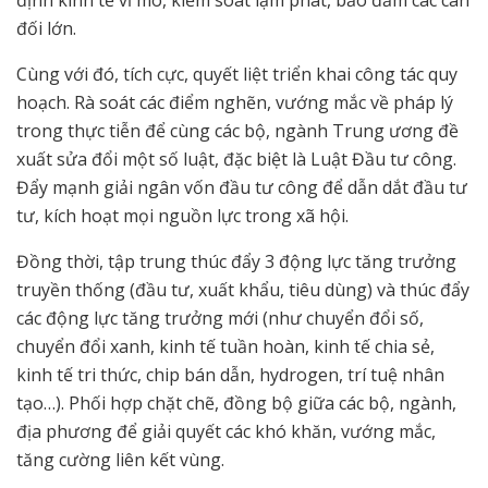
định kinh tế vĩ mô, kiểm soát lạm phát, bảo đảm các cân
đối lớn.
Cùng với đó, tích cực, quyết liệt triển khai công tác quy
hoạch. Rà soát các điểm nghẽn, vướng mắc về pháp lý
trong thực tiễn để cùng các bộ, ngành Trung ương đề
xuất sửa đổi một số luật, đặc biệt là Luật Đầu tư công.
Đẩy mạnh giải ngân vốn đầu tư công để dẫn dắt đầu tư
tư, kích hoạt mọi nguồn lực trong xã hội.
Đồng thời, tập trung thúc đẩy 3 động lực tăng trưởng
truyền thống (đầu tư, xuất khẩu, tiêu dùng) và thúc đẩy
các động lực tăng trưởng mới (như chuyển đổi số,
chuyển đổi xanh, kinh tế tuần hoàn, kinh tế chia sẻ,
kinh tế tri thức, chip bán dẫn, hydrogen, trí tuệ nhân
tạo…). Phối hợp chặt chẽ, đồng bộ giữa các bộ, ngành,
địa phương để giải quyết các khó khăn, vướng mắc,
tăng cường liên kết vùng.