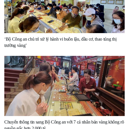
‘Bộ Công an chủ trì xử lý hành vi buôn lậu, đầu cơ, thao túng thị
trường vàng’
Chuyển thông tin sang Bộ Công an với 7 cá nhân bán vàng không rõ
nguồn gốc hơn 2.000 tỷ