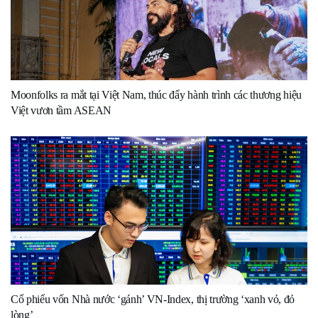
Moonfolks ra mắt tại Việt Nam, thúc đẩy hành trình các thương hiệu
Việt vươn tầm ASEAN
Cổ phiếu vốn Nhà nước ‘gánh’ VN-Index, thị trường ‘xanh vỏ, đỏ
lòng’