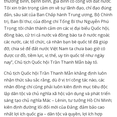
thương binh, bệnh binh, gia đình có công với đất nước.
Tôi xin trân trọng cảm ơn về sự lãnh đạo, chỉ đạo đúng
đắn, sâu sát của Ban Chấp hành Trung ương, Bộ Chính
trị, Ban Bí thư, của đồng chí Tổng Bí thư Nguyễn Phú
Trọng; tôi chân thành cảm ơn các vị đại biểu Quốc hội,
đồng bào, cử tri cả nước và đồng bào ta ở nước ngoài;
các nước, các tổ chức, cá nhân bạn bè quốc tế đã giúp
đỡ, chia sẻ để
đất nước Việt Nam ta chưa bao giờ có
được cơ đồ, tiềm lực, vị thế, uy tín quốc tế như ngày
nay”, Chủ tịch Quốc hội Trần Thanh Mẫn bày tỏ.
Chủ tịch Quốc hội Trần Thanh Mẫn khẳng định luôn
nhận thức sâu sắc rằng, dù ở vị trí công tác nào, các
nhân đồng chí cũng phải luôn kiên định mục tiêu độc
lập dân tộc và chủ nghĩa xã hội; vận dụng và phát triển
sáng tạo chủ nghĩa Mác – Lênin, tư tưởng Hồ Chí Minh;
kiên định đường lối đổi mới của Đảng; đảm bảo cao
nhất lợi ích quốc gia – dân tộc và quyền, lợi ích hợp