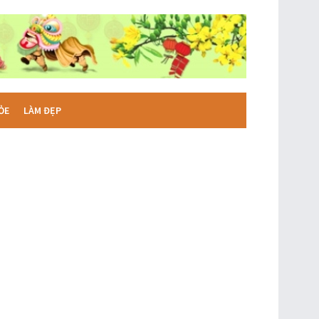
ỎE
LÀM ĐẸP