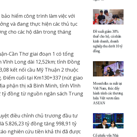
 bảo hiểm công trình làm việc với
ởng và đang thực hiện các thủ tục
ường cho các hộ dân trong tháng
Đề xuất giảm 30%
thuế cho hộ, cá nhân
kinh doanh, doanh
nghiệp thu dưới 10 tỷ
đồng
ận-Cần Thơ giai đoạn 1 có tổng
h Vĩnh Long dài 12,52km; tỉnh Đồng
3,08 kết nối cầu Mỹ Thuận 2 thuộc
. Điểm cuối tại Km130+337 (nút giao
Moonfolks ra mắt tại
địa phận thị xã Bình Minh, tỉnh Vĩnh
Việt Nam, thúc đẩy
32 tỷ đồng từ nguồn ngân sách Trung
hành trình các thương
hiệu Việt vươn tầm
ASEAN
duyệt điều chỉnh chủ trương đầu tư
à 5.826,23 tỷ đồng tăng 998,91 tỷ
áo nghiên cứu tiền khả thi đã được
Cổ phiếu vốn Nhà