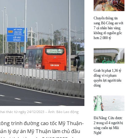
Chuyển thông tin
sang Bộ Công an với
7 cá nhân bán vàng
không rõ nguồn gốc
hơn 2.000 tỷ
Grab bị phạt 1,36 tỷ
đồng vì vi phạm
quyền lợi người tiêu
dùng
ai thác từ ngày 24/12/2023 – Ảnh: Báo Lao động
Đà Nẵng: Cứu được
 công trình đường cao tốc Mỹ Thuận-
2 trong số 4 người bị
sóng cuốn tại Mũi
quản lý dự án Mỹ Thuận làm chủ đầu
Nghê