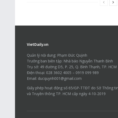
VietDaily.vn
Quản lý nội dung: Phạm Đức Quỳnh
Trưởng ban biên tập: Nhà báo Nguyễn Thanh Bình
Trụ sở: 49 đường D5, P. 25, Q. Bình Thạnh, TP. HCM
Điện thoại: 028 3602 4005 – 0919 099 989
Email: ducquynh001@gmail.com
Giấy phép hoạt động số 65/GP-TTĐT do Sở Thông ti
và Truyền thông TP. HCM cấp ngày 4-10-2019