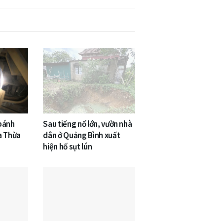
 bánh
Sau tiếng nổ lớn, vườn nhà
a Thừa
dân ở Quảng Bình xuất
hiện hố sụt lún