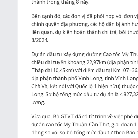
thành trong tháng 8 này.
Bên cạnh đó, các đơn vị đã phối hợp với đơn vị
chính quyền địa phương, các hộ dân bị ảnh hư
liên quan, dự kiến hoàn thành chi trả, bồi th
8/2024.
Dự án đầu tư xây dựng đường Cao tốc Mỹ Thu
chiều dài tuyến khoảng 22,97km (địa phận tỉn
Tháp dài 10,45km) với điểm đầu tại Km107+36
địa phận thành phố Vĩnh Long, tỉnh Vĩnh Long
Chà Và, kết nối với Quốc lộ 1 hiện hữu) thuộc 
Long. Sơ bộ tổng mức đầu tư dự án là 4.827,
ương.
Vừa qua, Bộ GTVT đã có tờ trình về việc phê 
dự án cao tốc Mỹ Thuận-Cần Thơ, giai đoạn 1 l
đồng so với sơ bộ tổng mức đầu tư theo Báo c