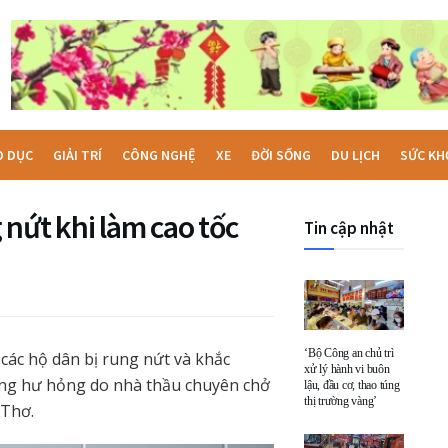
O DỤC
GIẢI TRÍ
CÔNG NGHỆ
XE
ĐỜI SỐNG
DU LỊCH
SỨC KH
nứt khi làm cao tốc
Tin cập nhật
‘Bộ Công an chủ trì
các hộ dân bị rung nứt và khắc
xử lý hành vi buôn
ng hư hỏng do nhà thầu chuyên chở
lậu, đầu cơ, thao túng
thị trường vàng’
 Thơ.