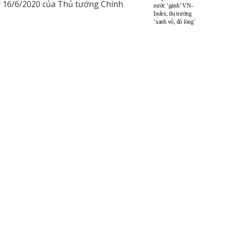
y 16/6/2020 của Thủ tướng Chính
nước ‘gánh’ VN-
Index, thị trường
‘xanh vỏ, đỏ lòng’