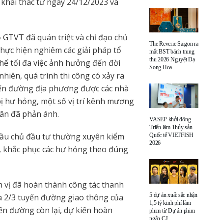
 khai thác từ ngày 24/12/2023 và
ộ GTVT đã quán triệt và chỉ đạo chủ
The Reverie Saigon ra
 thực hiện nghiêm các giải pháp tổ
mắt BST bánh trung
thu 2026 Nguyệt Dạ
chế tối đa việc ảnh hưởng đến đời
Song Hoa
hiên, quá trình thi công có xảy ra
yến đường địa phương được các nhà
bị hư hỏng, một số vị trí kênh mương
dân đã phản ánh.
VASEP khởi động
Triển lãm Thủy sản
 cầu chủ đầu tư thường xuyên kiểm
Quốc tế VIETFISH
2026
a, khắc phục các hư hỏng theo đúng
n vị đã hoàn thành công tác thanh
5 dự án xuất sắc nhận
a 2/3 tuyến đường giao thông của
1,5 tỷ kinh phí làm
ến đường còn lại, dự kiến hoàn
phim từ Dự án phim
ngắn CJ