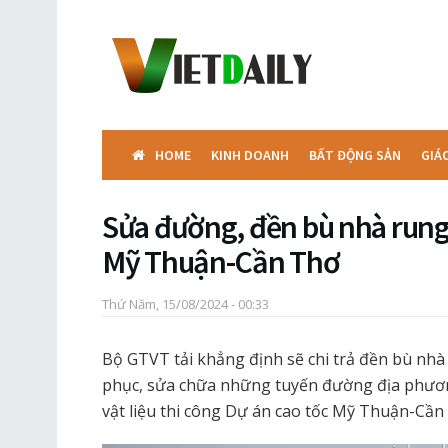
HOME
KINH DOANH
BẤT ĐỘNG SẢN
GIÁ
Sửa đường, đền bù nhà rung 
Mỹ Thuận-Cần Thơ
Thứ Năm, 15/08/2024 - 00:33
Bộ GTVT tải khẳng định sẽ chi trả đền bù nhà 
phục, sửa chữa những tuyến đường địa phươ
vật liệu thi công Dự án cao tốc Mỹ Thuận-Cần