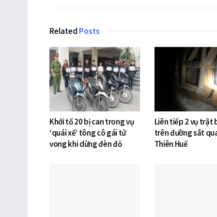
Related
Posts
Khởi tố 20 bị can trong vụ
Liên tiếp 2 vụ trật
‘quái xế’ tông cô gái tử
trên đường sắt qu
vong khi dừng đèn đỏ
Thiên Huế