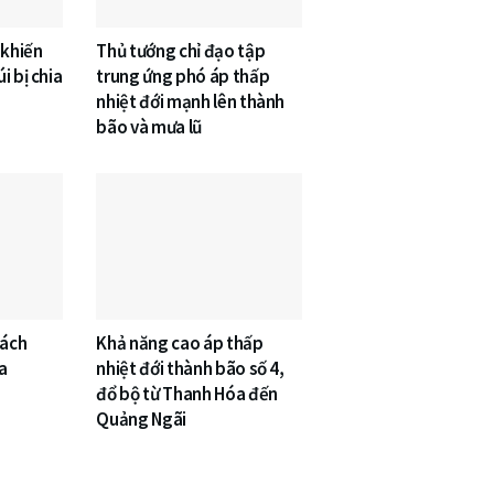
 khiến
Thủ tướng chỉ đạo tập
i bị chia
trung ứng phó áp thấp
nhiệt đới mạnh lên thành
bão và mưa lũ
cách
Khả năng cao áp thấp
a
nhiệt đới thành bão số 4,
đổ bộ từ Thanh Hóa đến
Quảng Ngãi