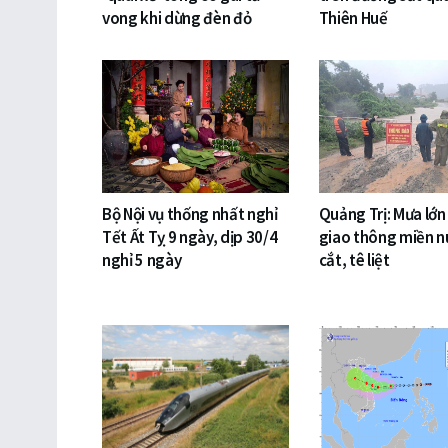
vong khi dừng đèn đỏ
Thiên Huế
Bộ Nội vụ thống nhất nghỉ
Quảng Trị: Mưa lớn
Tết Ất Tỵ 9 ngày, dịp 30/4
giao thông miền nú
nghỉ 5 ngày
cắt, tê liệt