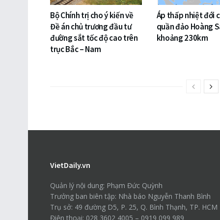
Bộ Chính trị cho ý kiến về
Áp thấp nhiệt đới 
Đề án chủ trương đầu tư
quần đảo Hoàng S
đường sắt tốc độ cao trên
khoảng 230km
trục Bắc – Nam
VietDaily.vn
Quản lý nội dung: Phạm Đức Quỳnh
Trưởng ban biên tập: Nhà báo Nguyễn Thanh Bình
Trụ sở: 49 đường D5, P. 25, Q. Bình Thạnh, TP. HCM
Điện thoại: 028 3602 4005 – 0919 099 989