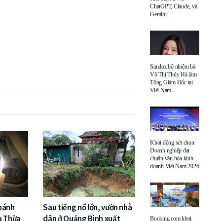
ChatGPT, Claude, và
Gemini
Sandoz bổ nhiệm bà
Võ Thị Thúy Hà làm
Tổng Giám Đốc tại
Việt Nam
Khởi động xét chọn
Doanh nghiệp đạt
chuẩn văn hóa kinh
doanh Việt Nam 2026
 bánh
Sau tiếng nổ lớn, vườn nhà
a Thừa
dân ở Quảng Bình xuất
Booking.com khơi