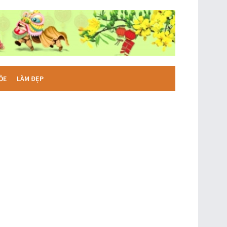
ỎE
LÀM ĐẸP