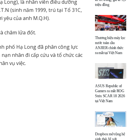
 Long), là nhân viên điều dưỡng
triệu đồng
T.N (sinh năm 1999, trú tại Tổ 31C,
i yêu của anh M.Q.H).
à châm lửa đốt.
Thương hiệu máy lọc
nước toàn cầu
nh phố Hạ Long đã phân công lực
ANJIER chính thức
ra mắt tại Việt Nam
 nạn nhân đi cấp cứu và tổ chức các
ân vụ việc.
ASUS Republic of
Gamers ra mắt ROG
Strix SCAR 18 2026
tại Việt Nam
Dropbox mở rộng hệ
sinh thái AI với