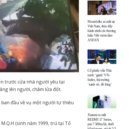
Moonfolks ra mắt tại
Việt Nam, thúc đẩy
hành trình các thương
hiệu Việt vươn tầm
ASEAN
Cổ phiếu vốn Nhà
nước ‘gánh’ VN-
Index, thị trường
n trước cửa nhà người yêu tại
‘xanh vỏ, đỏ lòng’
ng lên người, châm lửa đốt.
 ban đầu về vụ một người tự thiêu
Xiaomi ra mắt
REDMI 17 Series,
M.Q.H (sinh năm 1999, trú tại Tổ
pin 7.500mAh, thiết
kế trẻ trung, giá từ 5,5