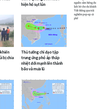
nguồn cảm hứng du
hiện hố sụt lún
lịch hè cho du khách
Việt thông qua trải
nghiệm pop-up cà
phê
 khiến
Thủ tướng chỉ đạo tập
i bị chia
trung ứng phó áp thấp
nhiệt đới mạnh lên thành
bão và mưa lũ