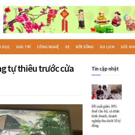
O DỤC
GIẢI TRÍ
CÔNG NGHỆ
XE
ĐỜI SỐNG
DU LỊCH
SỨC KH
 tự thiêu trước cửa
Tin cập nhật
Đề xuất giảm 30%
thuế cho hộ, cá nhân
kinh doanh, doanh
nghiệp thu dưới 10 tỷ
đồng