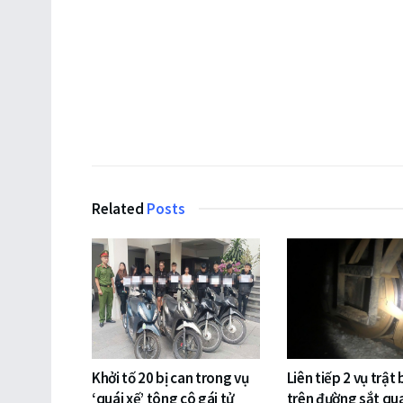
Related
Posts
Khởi tố 20 bị can trong vụ
Liên tiếp 2 vụ trật
‘quái xế’ tông cô gái tử
trên đường sắt qu