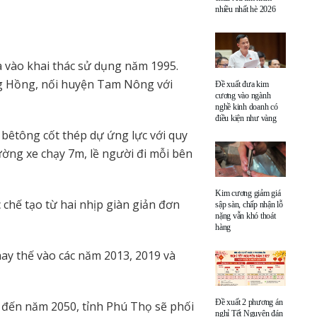
nhiều nhất hè 2026
 vào khai thác sử dụng năm 1995.
ông Hồng, nối huyện Tam Nông với
Đề xuất đưa kim
cương vào ngành
nghề kinh doanh có
điều kiện như vàng
êtông cốt thép dự ứng lực với quy
đường xe chạy 7m, lề người đi mỗi bên
Kim cương giảm giá
 chế tạo từ hai nhịp giàn giản đơn
sập sàn, chấp nhận lỗ
nặng vẫn khó thoát
hàng
hay thế vào các năm 2013, 2019 và
Đề xuất 2 phương án
 đến năm 2050, tỉnh Phú Thọ sẽ phối
nghỉ Tết Nguyên đán