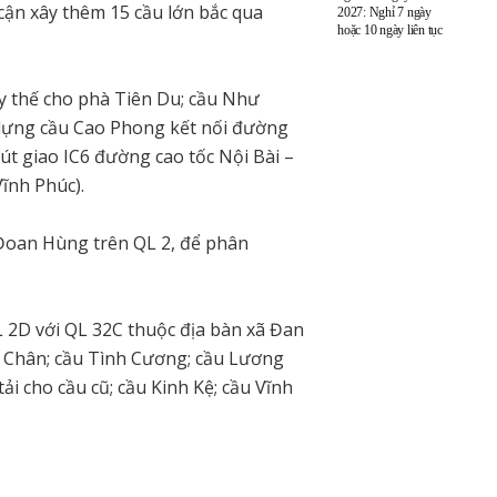
 cận xây thêm 15 cầu lớn bắc qua
2027: Nghỉ 7 ngày
hoặc 10 ngày liên tục
y thế cho phà Tiên Du; cầu Như
 dựng cầu Cao Phong kết nối đường
út giao IC6 đường cao tốc Nội Bài –
ĩnh Phúc).
Đoan Hùng trên QL 2, để phân
 2D với QL 32C thuộc địa bàn xã Đan
 Chân; cầu Tình Cương; cầu Lương
i cho cầu cũ; cầu Kinh Kệ; cầu Vĩnh