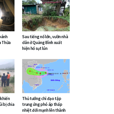
 bánh
Sau tiếng nổ lớn, vườn nhà
a Thừa
dân ở Quảng Bình xuất
hiện hố sụt lún
 khiến
Thủ tướng chỉ đạo tập
i bị chia
trung ứng phó áp thấp
nhiệt đới mạnh lên thành