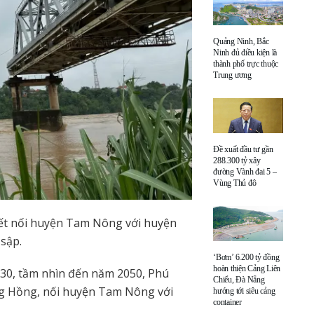
Quảng Ninh, Bắc
Ninh đủ điều kiện là
thành phố trực thuộc
Trung ương
Đề xuất đầu tư gần
288.300 tỷ xây
đường Vành đai 5 –
Vùng Thủ đô
kết nối huyện Tam Nông với huyện
sập.
‘Bơm’ 6.200 tỷ đồng
hoàn thiện Cảng Liên
30, tầm nhìn đến năm 2050, Phú
Chiểu, Đà Nẵng
ng Hồng, nối huyện Tam Nông với
hướng tới siêu cảng
container