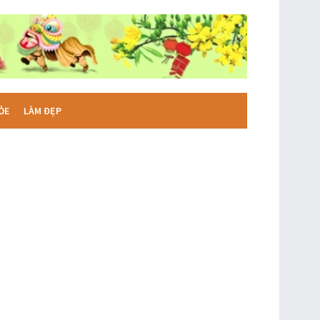
ỎE
LÀM ĐẸP