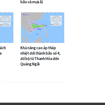
bão và mưa lũ
cách
Khả năng cao áp thấp
a
nhiệt đới thành bão số 4,
đổ bộ từ Thanh Hóa đến
Quảng Ngãi