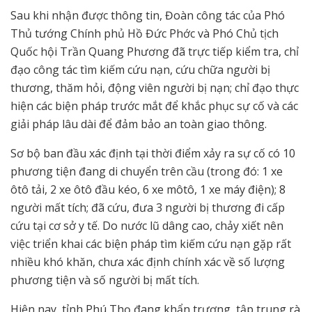
Sau khi nhận được thông tin, Đoàn công tác của Phó
Thủ tướng Chính phủ Hồ Đức Phớc và Phó Chủ tịch
Quốc hội Trần Quang Phương đã trực tiếp kiểm tra, chỉ
đạo công tác tìm kiếm cứu nạn, cứu chữa người bị
thương, thăm hỏi, động viên người bị nạn; chỉ đạo thực
hiện các biện pháp trước mắt để khắc phục sự cố và các
giải pháp lâu dài để đảm bảo an toàn giao thông.
Sơ bộ ban đầu xác định tại thời điểm xảy ra sự cố có 10
phương tiện đang di chuyển trên cầu (trong đó: 1 xe
ôtô tải, 2 xe ôtô đầu kéo, 6 xe môtô, 1 xe máy điện); 8
người mất tích; đã cứu, đưa 3 người bị thương đi cấp
cứu tại cơ sở y tế. Do nước lũ dâng cao, chảy xiết nên
việc triển khai các biện pháp tìm kiếm cứu nạn gặp rất
nhiều khó khăn, chưa xác định chính xác về số lượng
phương tiện và số người bị mất tích.
Hiện nay, tỉnh Phú Thọ đang khẩn trương, tập trung rà