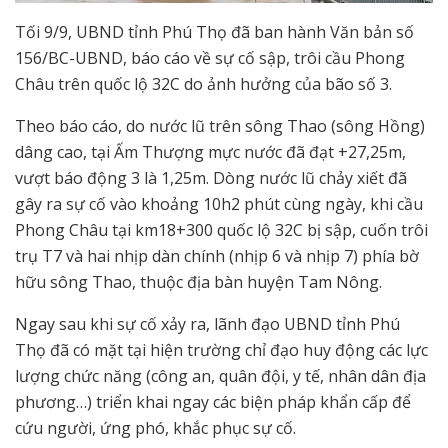
Tối 9/9, UBND tỉnh Phú Thọ đã ban hành Văn bản số
156/BC-UBND, báo cáo về sự cố sập, trôi cầu Phong
Châu trên quốc lộ 32C do ảnh hưởng của bão số 3.
Theo báo cáo, do nước lũ trên sông Thao (sông Hồng)
dâng cao, tại Ấm Thượng mực nước đã đạt +27,25m,
vượt báo động 3 là 1,25m. Dòng nước lũ chảy xiết đã
gây ra sự cố vào khoảng 10h2 phút cùng ngày, khi cầu
Phong Châu tại km18+300 quốc lộ 32C bị sập, cuốn trôi
trụ T7 và hai nhịp dàn chính (nhịp 6 và nhịp 7) phía bờ
hữu sông Thao, thuộc địa bàn huyện Tam Nông.
Ngay sau khi sự cố xảy ra, lãnh đạo UBND tỉnh Phú
Thọ đã có mặt tại hiện trường chỉ đạo huy động các lực
lượng chức năng (công an, quân đội, y tế, nhân dân địa
phương…) triển khai ngay các biện pháp khẩn cấp để
cứu người, ứng phó, khắc phục sự cố.