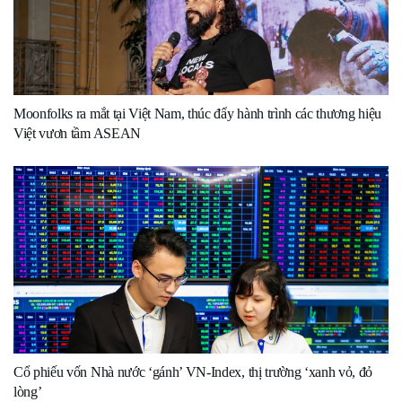
Moonfolks ra mắt tại Việt Nam, thúc đẩy hành trình các thương hiệu
Việt vươn tầm ASEAN
Cổ phiếu vốn Nhà nước ‘gánh’ VN-Index, thị trường ‘xanh vỏ, đỏ
lòng’