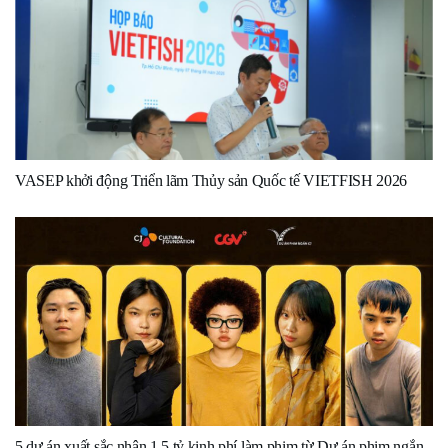
VASEP khởi động Triển lãm Thủy sản Quốc tế VIETFISH 2026
5 dự án xuất sắc nhận 1,5 tỷ kinh phí làm phim từ Dự án phim ngắn