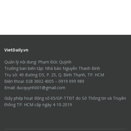
VietDaily.vn
Quản lý nội dung: Phạm Đức Quỳnh
Trưởng ban biên tập: Nhà báo Nguyễn Thanh Bình
Trụ sở: 49 đường D5, P. 25, Q. Bình Thạnh, TP. HCM
Điện thoại: 028 3602 4005 – 0919 099 989
Email: ducquynh001@gmail.com
Giấy phép hoạt động số 65/GP-TTĐT do Sở Thông tin và Truyền
thông TP. HCM cấp ngày 4-10-2019