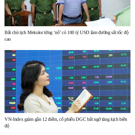
Bắt chủ tịch Mekolor từng ‘nổ’ có 100 tỷ USD làm đường sắt tốc độ
cao
VN-Index giảm gần 12 điểm, cổ phiếu DGC bất ngờ tăng kịch biên
độ