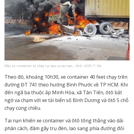
Đầu xe container bị cháy rụi sau vụ tai nạn – Ảnh: VGP/ T. Hà
Theo đó, khoảng 10h30, xe container 40 feet chạy trên
đường ĐT 741 theo hướng Bình Phước về TP HCM. Khi
đến ngã ba thuộc ấp Minh Hòa, xã Tân Tiến, ôtô bất
ngờ va chạm với xe tải biển số Bình Dương và ôtô 5 chỗ
chạy cùng chiều.
Tai nạn khiến xe container và ôtô tông thẳng vào dải
phân cách, đâm gãy trụ đèn, lao sang phía đường đối