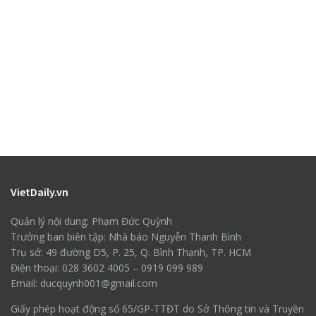
VietDaily.vn
Quản lý nội dung: Phạm Đức Quỳnh
Trưởng ban biên tập: Nhà báo Nguyễn Thanh Bình
Trụ sở: 49 đường D5, P. 25, Q. Bình Thạnh, TP. HCM
Điện thoại: 028 3602 4005 – 0919 099 989
Email: ducquynh001@gmail.com
Giấy phép hoạt động số 65/GP-TTĐT do Sở Thông tin và Truyền