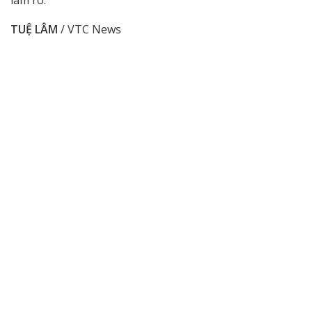
làm rõ.
TUỆ LÂM
/ VTC News