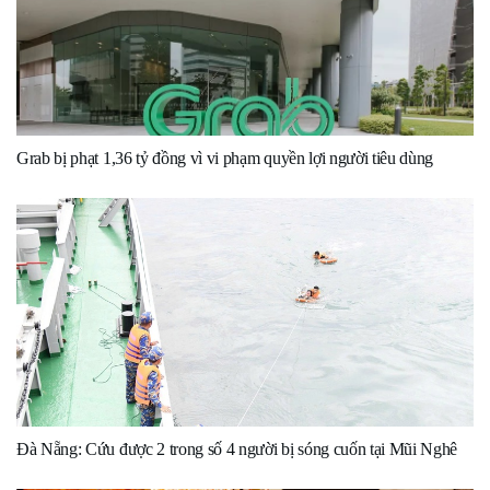
Grab bị phạt 1,36 tỷ đồng vì vi phạm quyền lợi người tiêu dùng
Đà Nẵng: Cứu được 2 trong số 4 người bị sóng cuốn tại Mũi Nghê