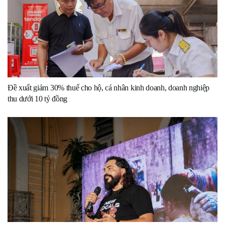
Đề xuất giảm 30% thuế cho hộ, cá nhân kinh doanh, doanh nghiệp
thu dưới 10 tỷ đồng