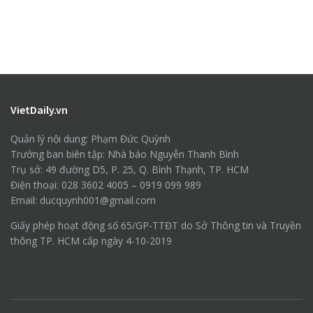
VietDaily.vn
Quản lý nội dung: Phạm Đức Quỳnh
Trưởng ban biên tập: Nhà báo Nguyễn Thanh Bình
Trụ sở: 49 đường D5, P. 25, Q. Bình Thạnh, TP. HCM
Điện thoại: 028 3602 4005 – 0919 099 989
Email: ducquynh001@gmail.com
Giấy phép hoạt động số 65/GP-TTĐT do Sở Thông tin và Truyền
thông TP. HCM cấp ngày 4-10-2019