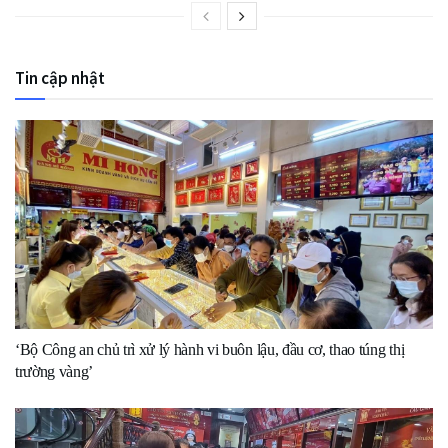
Tin cập nhật
‘Bộ Công an chủ trì xử lý hành vi buôn lậu, đầu cơ, thao túng thị
trường vàng’