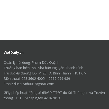
VietDaily.vn
Quản lý nội dung: Phạm Đức Quỳnh
Trưởng ban biên tập: Nhà báo Nguyễn Thanh Bình
Trụ sở: 49 đường D5, P. 25, Q. Bình Thạnh, TP. HCM
Điện thoại: 028 3602 4005 – 0919 099 989
Email: ducquynh001@gmail.com
Giấy phép hoạt động số 65/GP-TTĐT do Sở Thông tin và Truyền
thông TP. HCM cấp ngày 4-10-2019