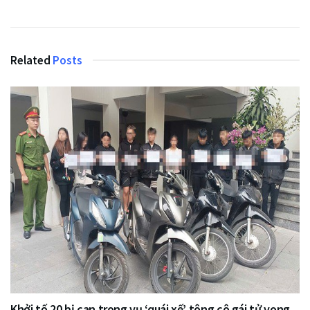
Related
Posts
Khởi tố 20 bị can trong vụ ‘quái xế’ tông cô gái tử vong