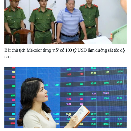
Bắt chủ tịch Mekolor từng ‘nổ’ có 100 tỷ USD làm đường sắt tốc độ
cao