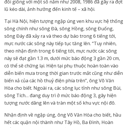
đối giống với một số năm như 2008, 1986 đã gây ra đợt
lũ kéo dài, ảnh hưởng đến kinh tế – xã hội.
Tại Hà Nội, hiện tượng ngập úng ven khu vực hệ thống
sông chính như sông Đà, sông Hồng, sông Đuống,
sông Đáy đã xảy ra và theo dự báo trong 6 tiếng tới,
mực nước các sông này tiếp tục tăng lên. “Tuy nhiên,
theo nhận định trong 6 tiếng tới, mực nước các sông
này sẽ đạt gần 1.3 m, dưới mức báo động 3 gần 20 cm,
có thể sẽ chững lại. Hiện tại phụ thuộc hoàn toàn vào
diễn biến mưa trong thời gian trước mắt cũng như diễn
biến xả của các hồ thuỷ điện phía trên”, ông Võ Văn
Hòa cho biết. Ngoài ra, các sông lục tỉnh như sông Bùi,
sông Tích… đang duy trì ở mức báo động 3, gây hiện
tượng nước dâng lên và tràn một số khu vực nội đô.
Nhận định về ngập úng, ông Võ Văn Hòa cho biết, hầu
hết các quận nội thành như Tây Hồ, Ba Đình, Hoàn