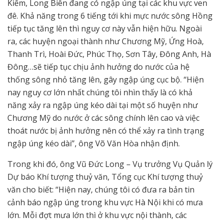
Kiếm, Long Biên đang có ngập úng tại các khu vực ven
đê. Khả năng trong 6 tiếng tới khi mực nước sông Hồng
tiếp tục tăng lên thì nguy cơ này vẫn hiện hữu. Ngoài
ra, các huyện ngoại thành như Chương Mỹ, Ứng Hoà,
Thanh Trì, Hoài Đức, Phúc Thọ, Sơn Tây, Đông Anh, Hà
Đông…sẽ tiếp tục chịu ảnh hưởng do nước của hệ
thống sông nhỏ tăng lên, gây ngập úng cục bộ. “Hiện
nay nguy cơ lớn nhất chúng tôi nhìn thấy là có khả
năng xảy ra ngập úng kéo dài tại một số huyện như
Chương Mỹ do nước ở các sông chính lên cao và việc
thoát nước bị ảnh hưởng nên có thể xảy ra tình trạng
ngập úng kéo dài”, ông Võ Văn Hòa nhận định.
Trong khi đó, ông Vũ Đức Long – Vụ trưởng Vụ Quản lý
Dự báo Khí tượng thuỷ văn, Tổng cục Khí tượng thuỷ
văn cho biết: “Hiện nay, chúng tôi có đưa ra bản tin
cảnh báo ngập úng trong khu vực Hà Nội khi có mưa
lớn. Mỗi đợt mưa lớn thì ở khu vực nội thành, các