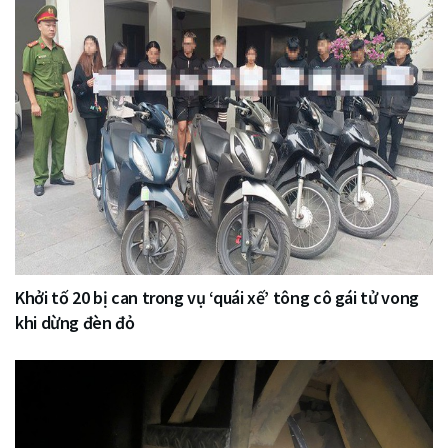
Khởi tố 20 bị can trong vụ ‘quái xế’ tông cô gái tử vong
khi dừng đèn đỏ