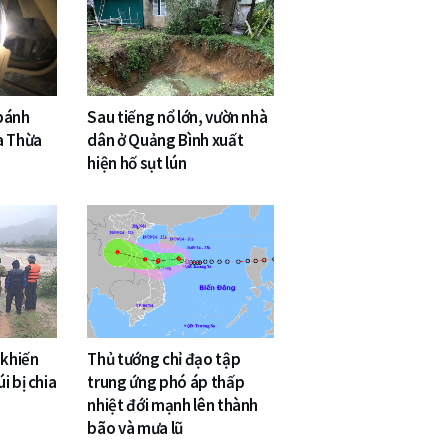
 bánh
Sau tiếng nổ lớn, vườn nhà
a Thừa
dân ở Quảng Bình xuất
hiện hố sụt lún
 khiến
Thủ tướng chỉ đạo tập
i bị chia
trung ứng phó áp thấp
nhiệt đới mạnh lên thành
bão và mưa lũ