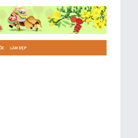
ỎE
LÀM ĐẸP