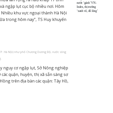
nước ‘gánh’ VN-
 và ngập lụt cục bộ nhiều nơi. Hôm
Index, thị trường
‘xanh vỏ, đỏ lòng’
g. Nhiều khu vực ngoại thành Hà Nội
 nữa trong hôm nay”, TS Huy khuyến
(TP. Hà Nội) như phố Chương Dương Độ, nước sông
g.
y nguy cơ ngập lụt, Sở Nông nghiệp
các quận, huyện, thị xã sẵn sàng sơ
 Hồng trên địa bàn các quận: Tây Hồ,