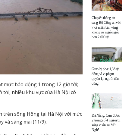
Chuyển thông tin
sang Bộ Công an với
7 cá nhân bán vàng
không rõ nguồn gốc
hơn 2.000 tỷ
Grab bị phạt 1,36 tỷ
đồng vì vi phạm
quyền lợi người tiêu
 mức báo động 1 trong 12 giờ tới;
dùng
 tới, nhiều khu vực của Hà Nội có
nh trên sông Hồng tại Hà Nội với mức
Đà Nẵng: Cứu được
2 trong số 4 người bị
 và sáng mai (11/9).
sóng cuốn tại Mũi
Nghê