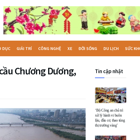
O DỤC
GIẢI TRÍ
CÔNG NGHỆ
XE
ĐỜI SỐNG
DU LỊCH
SỨC KH
 cầu Chương Dương,
Tin cập nhật
‘Bộ Công an chủ trì
xử lý hành vi buôn
lậu, đầu cơ, thao túng
thị trường vàng’