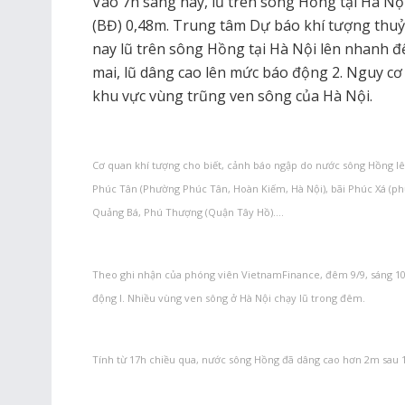
Vào 7h sáng nay, lũ trên sông Hồng tại Hà Nộ
(BĐ) 0,48m. Trung tâm Dự báo khí tượng thuỷ
nay lũ trên sông Hồng tại Hà Nội lên nhanh 
mai, lũ dâng cao lên mức báo động 2. Nguy cơ 
khu vực vùng trũng ven sông của Hà Nội.
Cơ quan khí tượng cho biết, cảnh báo ngập do nước sông Hồng lên
Phúc Tân (Phường Phúc Tân, Hoàn Kiếm, Hà Nội), bãi Phúc Xá (ph
Quảng Bá, Phú Thượng (Quận Tây Hồ)….
Theo ghi nhận của phóng viên VietnamFinance, đêm 9/9, sáng 1
động I. Nhiều vùng ven sông ở Hà Nội chạy lũ trong đêm.
Tính từ 17h chiều qua, nước sông Hồng đã dâng cao hơn 2m sau 1