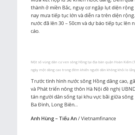
thành ở miền Bắc, nguy cơ ngập lụt diện rộng
nay mưa tiếp tục lớn và diễn ra trên diện rộn
nước đã lên 30 – 50cm và dự báo tiếp tục lên
cáo.
Một số vùng dân cư ven sông Hồng tại địa bàn quận Hoàn Kiếm 
ngày một dâng cao trong đêm khiến người dân không khỏi lo lắn
Trước tình hình nước sông Hồng dâng cao, gâ
và Phát triển nông thôn Hà Nội đề nghị UBND 
tán người dân sống tại khu vực bãi giữa sông
Ba Đình, Long Biên…
Anh Hùng – Tiểu An
/ Vietnamfinance