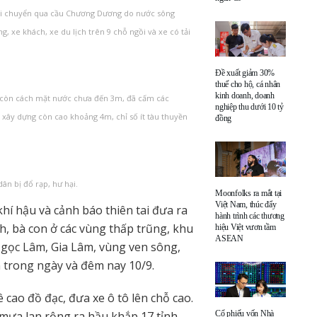
g di chuyển qua cầu Chương Dương do nước sông
, xe khách, xe du lịch trên 9 chỗ ngồi và xe có tải
Đề xuất giảm 30%
thuế cho hộ, cá nhân
kinh doanh, doanh
ỉ còn cách mặt nước chưa đến 3m, đã cấm các
nghiệp thu dưới 10 tỷ
 xây dựng còn cao khoảng 4m, chỉ số ít tàu thuyền
đồng
ân bị đổ rạp, hư hại.
Moonfolks ra mắt tại
Việt Nam, thúc đẩy
hí hậu và cảnh báo thiên tai đưa ra
hành trình các thương
nh, bà con ở các vùng thấp trũng, khu
hiệu Việt vươn tầm
ASEAN
gọc Lâm, Gia Lâm, vùng ven sông,
 trong ngày và đêm nay 10/9.
cao đồ đạc, đưa xe ô tô lên chỗ cao.
mưa lan rộng ra hầu khắp 17 tỉnh
Cổ phiếu vốn Nhà