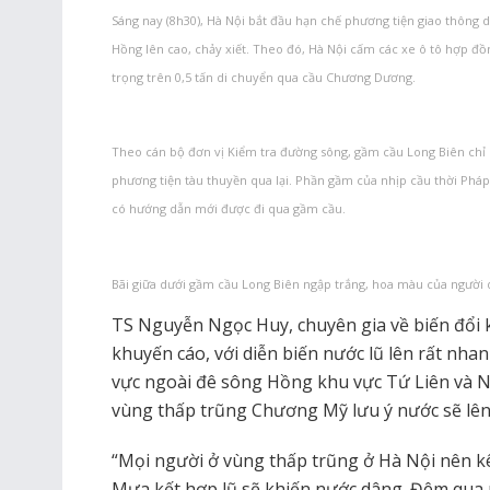
Sáng nay (8h30), Hà Nội bắt đầu hạn chế phương tiện giao thôn
Hồng lên cao, chảy xiết. Theo đó, Hà Nội cấm các xe ô tô hợp đồng
trọng trên 0,5 tấn di chuyển qua cầu Chương Dương.
Theo cán bộ đơn vị Kiểm tra đường sông, gầm cầu Long Biên ch
phương tiện tàu thuyền qua lại. Phần gầm của nhịp cầu thời Pháp
có hướng dẫn mới được đi qua gầm cầu.
Bãi giữa dưới gầm cầu Long Biên ngập trắng, hoa màu của người d
TS Nguyễn Ngọc Huy, chuyên gia về biến đổi k
khuyến cáo, với diễn biến nước lũ lên rất nha
vực ngoài đê sông Hồng khu vực Tứ Liên và N
vùng thấp trũng Chương Mỹ lưu ý nước sẽ lên
“Mọi người ở vùng thấp trũng ở Hà Nội nên kê 
Mưa kết hợp lũ sẽ khiến nước dâng. Đêm qua 