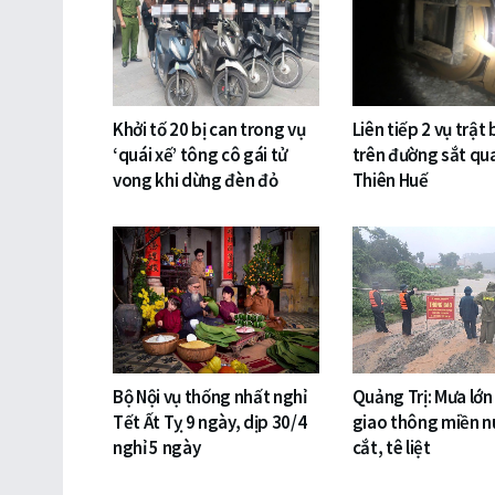
Khởi tố 20 bị can trong vụ
Liên tiếp 2 vụ trật
‘quái xế’ tông cô gái tử
trên đường sắt qu
vong khi dừng đèn đỏ
Thiên Huế
Bộ Nội vụ thống nhất nghỉ
Quảng Trị: Mưa lớn
Tết Ất Tỵ 9 ngày, dịp 30/4
giao thông miền nú
nghỉ 5 ngày
cắt, tê liệt