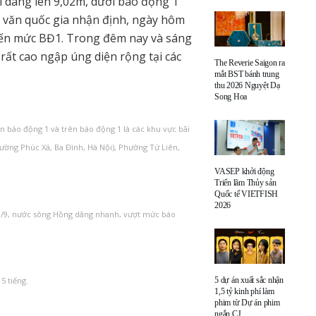
i dâng lên 9,02m, dưới báo động 1
 văn quốc gia nhận định, ngày hôm
đến mức BĐ1. Trong đêm nay và sáng
rất cao ngập úng diện rộng tại các
The Reverie Saigon ra
mắt BST bánh trung
thu 2026 Nguyệt Dạ
Song Hoa
 báo động 1 và trên báo động 1 là các khu vực bãi
ường Phúc Xá, Ba Đình, Hà Nội), Phường Tứ Liên,
VASEP khởi động
Triển lãm Thủy sản
Quốc tế VIETFISH
2026
0/9, nước sông Hồng dâng nhanh, vượt mức báo
5 dự án xuất sắc nhận
5 tiếng.
1,5 tỷ kinh phí làm
phim từ Dự án phim
ngắn CJ